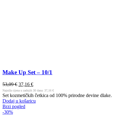
Make Up Set – 10/1
53,09
€
37,16
€
Najniža cijena u zadnjih 30 dana:
37,16
€
Set kozmetičkih četkica od 100% prirodne devine dlake.
Dodaj u košaricu
Brzi pogled
-30%