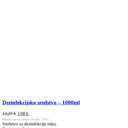
Dezinfekcijsko sredstvo – 1000ml
13,27
€
3,98
€
Najniža cijena u zadnjih 30 dana:
3,98
€
Sredstvo za dezinfekciju ruku.