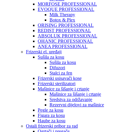
MORFOSE PROFESSIONAL
EVOQUE PROFESSIONAL
Milk Therapy
Botox & Plex
ORISING PROFESSIONAL
REDIST PROFESSIONAL
ABSOLUK PROFESSIONAL
OHANIC PROFESSIONAL
ANEA PROFESSIONAL
Frizerski el. uređaji
Sušila za kosu
Sušila za kosu
Difuzori
Stalci za fen
Frizerski usisavači kose
Frizerski sterilizatori
Mašinice za šišanje i crtanje
Mašinice za šišanje i crtanje
Sredstva za održavanje
Rezervni dijelovi za mašinice
Pegle za kosu
Figara za kosu
Haube za kosu
Ostali frizerski pribor za rad
Ogrtači i pregače