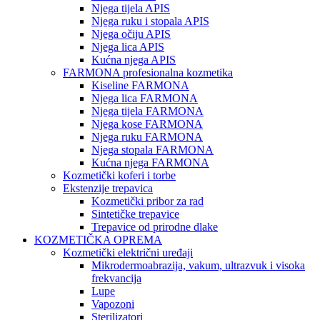
Njega tijela APIS
Njega ruku i stopala APIS
Njega očiju APIS
Njega lica APIS
Kućna njega APIS
FARMONA profesionalna kozmetika
Kiseline FARMONA
Njega lica FARMONA
Njega tijela FARMONA
Njega kose FARMONA
Njega ruku FARMONA
Njega stopala FARMONA
Kućna njega FARMONA
Kozmetički koferi i torbe
Ekstenzije trepavica
Kozmetički pribor za rad
Sintetičke trepavice
Trepavice od prirodne dlake
KOZMETIČKA OPREMA
Kozmetički električni uređaji
Mikrodermoabrazija, vakum, ultrazvuk i visoka
frekvancija
Lupe
Vapozoni
Sterilizatori