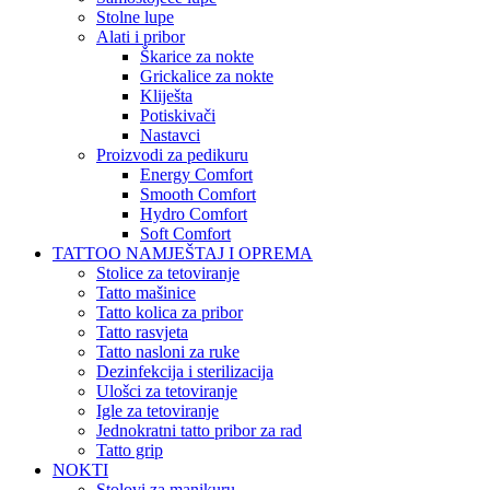
Stolne lupe
Alati i pribor
Škarice za nokte
Grickalice za nokte
Kliješta
Potiskivači
Nastavci
Proizvodi za pedikuru
Energy Comfort
Smooth Comfort
Hydro Comfort
Soft Comfort
TATTOO NAMJEŠTAJ I OPREMA
Stolice za tetoviranje
Tatto mašinice
Tatto kolica za pribor
Tatto rasvjeta
Tatto nasloni za ruke
Dezinfekcija i sterilizacija
Ulošci za tetoviranje
Igle za tetoviranje
Jednokratni tatto pribor za rad
Tatto grip
NOKTI
Stolovi za manikuru