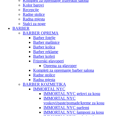
Kompleti za opremanje frizerskih salona
Kolor barovi
Recepcije
Radne stolice
Radna mjesta
Stalci za noge
BARBER
BARBER OPREMA
Barber fotelje
Barber mašinice
Barber kolica
Barber reklame
Barber koferi
Frizerski glavoperi
Oprema za glavoper
Kompleti za opremanje barber salona
Radne stolice
Radna mjesta
BARBER KOZMETIKA
IMMORTAL NYC
IMMORTAL NYC gelovi za kosu
IMMORTAL NYC
voskovi/paste/pomade/kreme za kosu
IMMORTAL NYC parfemi
IMMORTAL NYC šamponi za kosu