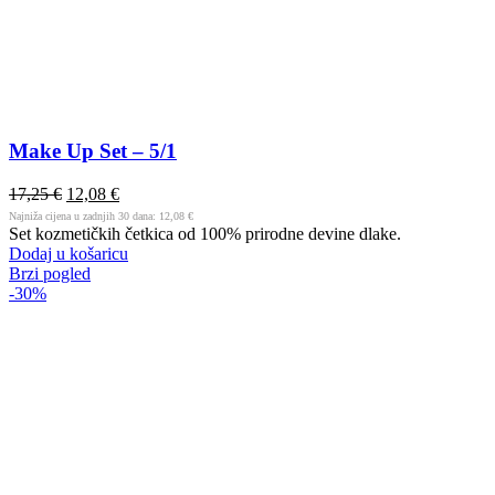
Make Up Set – 5/1
17,25
€
12,08
€
Najniža cijena u zadnjih 30 dana:
12,08
€
Set kozmetičkih četkica od 100% prirodne devine dlake.
Dodaj u košaricu
Brzi pogled
-30%