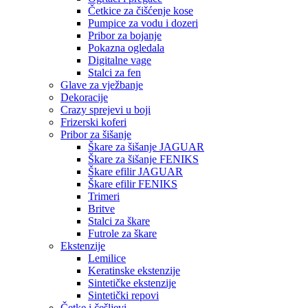
Četkice za čišćenje kose
Pumpice za vodu i dozeri
Pribor za bojanje
Pokazna ogledala
Digitalne vage
Stalci za fen
Glave za vježbanje
Dekoracije
Crazy sprejevi u boji
Frizerski koferi
Pribor za šišanje
Škare za šišanje JAGUAR
Škare za šišanje FENIKS
Škare efilir JAGUAR
Škare efilir FENIKS
Trimeri
Britve
Stalci za škare
Futrole za škare
Ekstenzije
Lemilice
Keratinske ekstenzije
Sintetičke ekstenzije
Sintetički repovi
Četke i češljevi