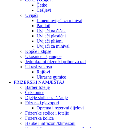
Četke
Češljevi
Uvijači
Limeni uvijači za minival
Papiloti
Uvijači na čičak
Uvijači plastični
Uvijači plišani
Uvijači za minival
Kopče i klipse
Ukosnice i špangice
Jednokratni frizerski pribor za rad
Ukrasi za kosu
Rajfovi
Ukrasne gumice
FRIZERSKI NAMJEŠTAJ
Barber fotelje
Čekaonice
Dječje stolice za šišanje
Frizerski glavoperi
Oprema i rezervni dijelovi
Frizerske stolice i fotelje
Frizerska kolica
Haube i infrazoni/klimazoni