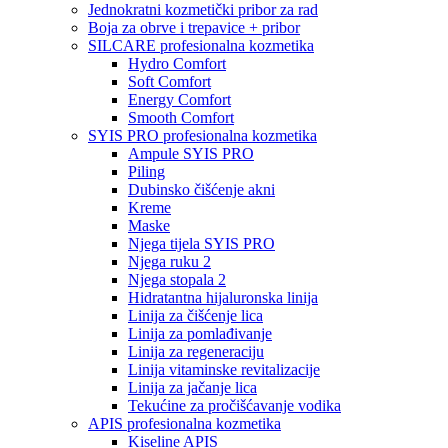
Jednokratni kozmetički pribor za rad
Boja za obrve i trepavice + pribor
SILCARE profesionalna kozmetika
Hydro Comfort
Soft Comfort
Energy Comfort
Smooth Comfort
SYIS PRO profesionalna kozmetika
Ampule SYIS PRO
Piling
Dubinsko čišćenje akni
Kreme
Maske
Njega tijela SYIS PRO
Njega ruku 2
Njega stopala 2
Hidratantna hijaluronska linija
Linija za čišćenje lica
Linija za pomlađivanje
Linija za regeneraciju
Linija vitaminske revitalizacije
Linija za jačanje lica
Tekućine za pročišćavanje vodika
APIS profesionalna kozmetika
Kiseline APIS