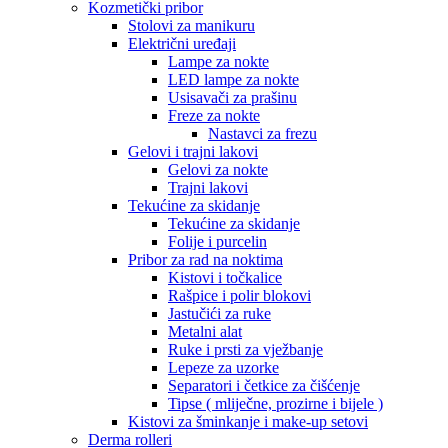
Kozmetički pribor
Stolovi za manikuru
Električni uređaji
Lampe za nokte
LED lampe za nokte
Usisavači za prašinu
Freze za nokte
Nastavci za frezu
Gelovi i trajni lakovi
Gelovi za nokte
Trajni lakovi
Tekućine za skidanje
Tekućine za skidanje
Folije i purcelin
Pribor za rad na noktima
Kistovi i točkalice
Rašpice i polir blokovi
Jastučići za ruke
Metalni alat
Ruke i prsti za vježbanje
Lepeze za uzorke
Separatori i četkice za čišćenje
Tipse ( mliječne, prozirne i bijele )
Kistovi za šminkanje i make-up setovi
Derma rolleri