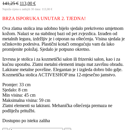
141,25
€
113,00
€
Najniža cijena u zadnjih 30 dana:
113,00
€
BRZA ISPORUKA UNUTAR 2. TJEDNA!
Ova zlatna stolica ima udobno bijelo sjedalo prekriveno umjetnom
kožom. Nalazi se na stabilnoj bazi od pet zvjezdica. Izrađen od
metalnih legura, izdržljiv je i otporan na oštećenja. Visina sjedala je
učinkovito podesiva. Plastični kotači omogućuju vam da lako
promijenite položaj. Sjedalo je potpuno okretno.
Izvrsna je stolica i za kozmetički salon ili frizerski salon, kao i za
kućnu uporabu. Zlatni metalni elementi imaju mat završnu obradu.
Lakirane metalne površine. Elegantan je i izgleda dobro bilo gdje.
Kozmetička stolica ACTIVESHOP ima 12-mjesečno jamstvo.
Promjer: 33 cm
Sjedalo: 8 cm
Min visina: 45 cm
Maksimalna visina: 59 cm
Zlatni elementi su lakirani. Mehanička oštećenja premaza ne
podliježu pritužbi.
Dostupno po isteku zaliha