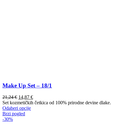
Make Up Set – 18/1
21,24
€
14,87
€
Set kozmetičkih četkica od 100% prirodne devine dlake.
Ovaj
Odaberi opcije
proizvod
Brzi pogled
ima
-30%
više
varijanti.
Opcije