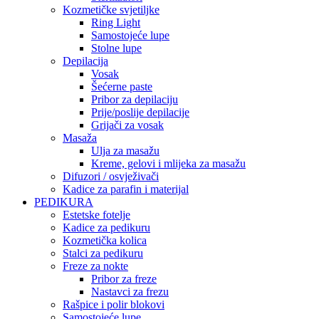
Kozmetičke svjetiljke
Ring Light
Samostojeće lupe
Stolne lupe
Depilacija
Vosak
Šećerne paste
Pribor za depilaciju
Prije/poslije depilacije
Grijači za vosak
Masaža
Ulja za masažu
Kreme, gelovi i mlijeka za masažu
Difuzori / osvježivači
Kadice za parafin i materijal
PEDIKURA
Estetske fotelje
Kadice za pedikuru
Kozmetička kolica
Stalci za pedikuru
Freze za nokte
Pribor za freze
Nastavci za frezu
Rašpice i polir blokovi
Samostojeće lupe