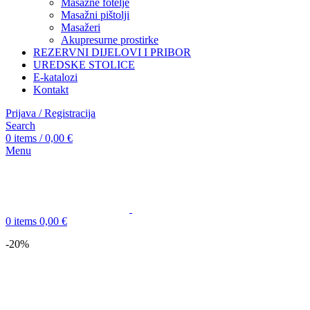
Masažne fotelje
Masažni pištolji
Masažeri
Akupresurne prostirke
REZERVNI DIJELOVI I PRIBOR
UREDSKE STOLICE
E-katalozi
Kontakt
Prijava / Registracija
Search
0
items
/
0,00
€
Menu
0
items
0,00
€
-20%