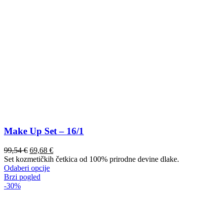
Make Up Set – 16/1
99,54
€
69,68
€
Set kozmetičkih četkica od 100% prirodne devine dlake.
Ovaj
Odaberi opcije
proizvod
Brzi pogled
ima
-30%
više
varijanti.
Opcije
se