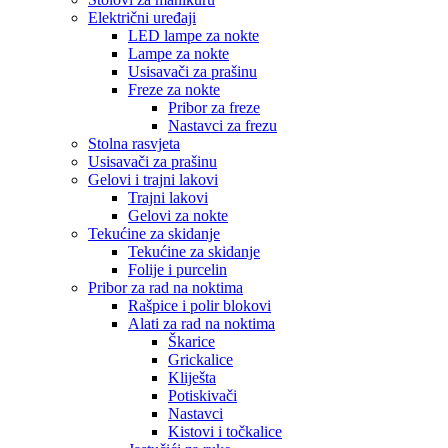
Električni uređaji
LED lampe za nokte
Lampe za nokte
Usisavači za prašinu
Freze za nokte
Pribor za freze
Nastavci za frezu
Stolna rasvjeta
Usisavači za prašinu
Gelovi i trajni lakovi
Trajni lakovi
Gelovi za nokte
Tekućine za skidanje
Tekućine za skidanje
Folije i purcelin
Pribor za rad na noktima
Rašpice i polir blokovi
Alati za rad na noktima
Škarice
Grickalice
Kliješta
Potiskivači
Nastavci
Kistovi i točkalice