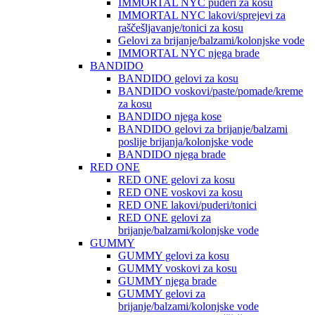
IMMORTAL NYC puderi za kosu
IMMORTAL NYC lakovi/sprejevi za
raščešljavanje/tonici za kosu
Gelovi za brijanje/balzami/kolonjske vode
IMMORTAL NYC njega brade
BANDIDO
BANDIDO gelovi za kosu
BANDIDO voskovi/paste/pomade/kreme
za kosu
BANDIDO njega kose
BANDIDO gelovi za brijanje/balzami
poslije brijanja/kolonjske vode
BANDIDO njega brade
RED ONE
RED ONE gelovi za kosu
RED ONE voskovi za kosu
RED ONE lakovi/puderi/tonici
RED ONE gelovi za
brijanje/balzami/kolonjske vode
GUMMY
GUMMY gelovi za kosu
GUMMY voskovi za kosu
GUMMY njega brade
GUMMY gelovi za
brijanje/balzami/kolonjske vode