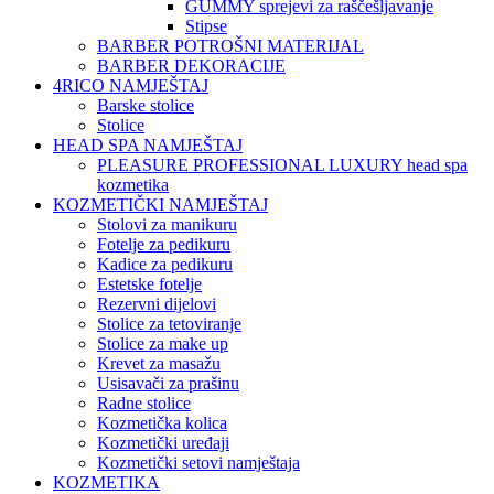
GUMMY sprejevi za raščešljavanje
Stipse
BARBER POTROŠNI MATERIJAL
BARBER DEKORACIJE
4RICO NAMJEŠTAJ
Barske stolice
Stolice
HEAD SPA NAMJEŠTAJ
PLEASURE PROFESSIONAL LUXURY head spa
kozmetika
KOZMETIČKI NAMJEŠTAJ
Stolovi za manikuru
Fotelje za pedikuru
Kadice za pedikuru
Estetske fotelje
Rezervni dijelovi
Stolice za tetoviranje
Stolice za make up
Krevet za masažu
Usisavači za prašinu
Radne stolice
Kozmetička kolica
Kozmetički uređaji
Kozmetički setovi namještaja
KOZMETIKA