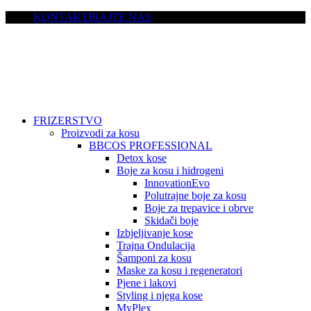
KONTAKTIRAJTE NAS
FRIZERSTVO
Proizvodi za kosu
BBCOS PROFESSIONAL
Detox kose
Boje za kosu i hidrogeni
InnovationEvo
Polutrajne boje za kosu
Boje za trepavice i obrve
Skidači boje
Izbjeljivanje kose
Trajna Ondulacija
Šamponi za kosu
Maske za kosu i regeneratori
Pjene i lakovi
Styling i njega kose
MyPlex