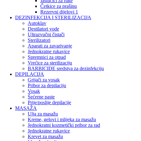
Jastučići za ruke
Četkice za prašinu
Rezervni dijelovi 1
DEZINFEKCIJA I STERILIZACIJA
Autoklav
Destilatori vode
Ultrazvučni čistači
Sterilizatori
Aparati za zavarivanje
Jednokratne rukavice
Spremnici za otpad
Vrećice za sterilizaciju
BARBICIDE sredstva za dezinfekciju
DEPILACIJA
Grijači za vosak
Pribor za depilaciju
Vosak
Šećerne paste
Prije/poslije depilacije
MASAŽA
Ulja za masažu
Kreme, gelovi i mlijeka za masažu
Jednokratni kozmetički pribor za rad
Jednokratne rukavice
Krevet za masažu