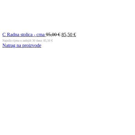
C Radna stolica - crna
95,00
€
85,50
€
Najniža cijena u zadnjih 30 dana:
85,50
€
Natrag na proizvode