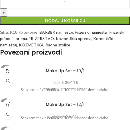
DODAJ U KOŠARICU
Šifra:
K18
Kategorije:
BARBER namještaj
,
Frizerski namještaj
,
Frizerski
pribor i oprema
,
FRIZERSTVO
,
Kozmetička oprema
,
Kozmetički
namještaj
,
KOZMETIKA
,
Radne stolice
Povezani proizvodi
Make Up Set – 10/1
-30%
20,44
€
29,20
€
Najniža cijena u zadnjih 30 dana:
20,44
€
Set kozmetičkih četkica od 100% prirodne devine dlake.
Make Up Set – 12/1
-30%
9,29
€
13,27
€
Set kozmetičkih četkica od 100% prirodne devine dlake.