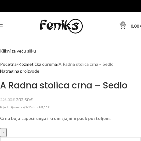
-10%
0
0,00
Klikni za veću sliku
Početna
Kozmetička oprema
A Radna stolica crna – Sedlo
Natrag na proizvode
A Radna stolica crna – Sedlo
202,50
€
225,00
€
Najniža cijena u zadnjih 30 dana:
202,50
€
Crna boja tapecirunga i krom sjajnim pauk postoljem.