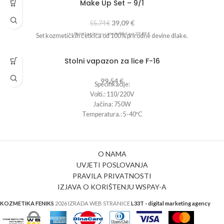
Make Up Set – 9/1
-30%
39,09
€
55,74
€
Najniža cijena u zadnjih 30 dana:
39,09
€
Set kozmetičkih četkica od 100% prirodne devine dlake.
Stolni vapazon za lice F-16
99,54
€
Specifikacije:
Volti.: 110/220V
Jačina: 750W
Temperatura.: 5-40ºC
O NAMA
UVJETI POSLOVANJA
PRAVILA PRIVATNOSTI
IZJAVA O KORIŠTENJU WSPAY-A
KOZMETIKA FENIKS
2026 IZRADA WEB STRANICE
L33T - digital marketing agency