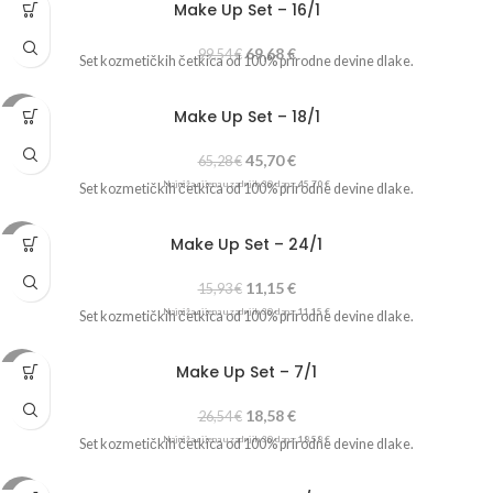
Make Up Set – 16/1
-30%
69,68
€
99,54
€
Set kozmetičkih četkica od 100% prirodne devine dlake.
Make Up Set – 18/1
-30%
45,70
€
65,28
€
Najniža cijena u zadnjih 30 dana:
45,70
€
Set kozmetičkih četkica od 100% prirodne devine dlake.
Make Up Set – 24/1
-30%
11,15
€
15,93
€
Najniža cijena u zadnjih 30 dana:
11,15
€
Set kozmetičkih četkica od 100% prirodne devine dlake.
Make Up Set – 7/1
-30%
18,58
€
26,54
€
Najniža cijena u zadnjih 30 dana:
18,58
€
Set kozmetičkih četkica od 100% prirodne devine dlake.