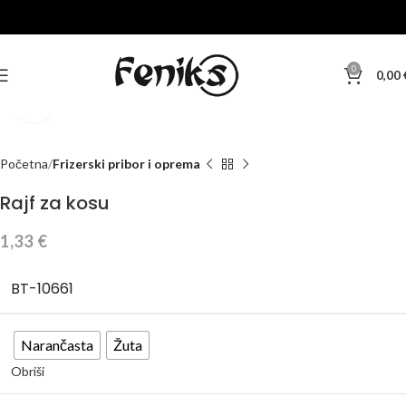
0
0,00
Klikni za veću sliku
Početna
Frizerski pribor i oprema
Rajf za kosu
1,33
€
BT-10661
Narančasta
Žuta
Obriši