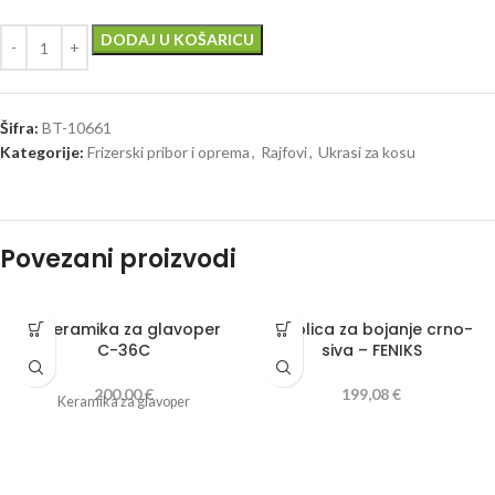
DODAJ U KOŠARICU
Šifra:
BT-10661
Kategorije:
Frizerski pribor i oprema
,
Rajfovi
,
Ukrasi za kosu
Povezani proizvodi
A Keramika za glavoper
A Kolica za bojanje crno-
C-36C
siva – FENIKS
200,00
€
199,08
€
Keramika za glavoper