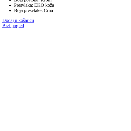
Presvlaka: EKO koža
Boja presvlake: Crna
Dodaj u košaricu
Brzi pogled