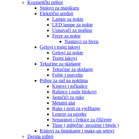
Kozmetički pribor
Stolovi za manikuru
Električni uređaji
Lampe za nokte
LED lampe za nokte
Usisavači za prašinu
Freze za nokte
Nastavci za frezu
Gelovi i trajni lakovi
Gelovi za nokte
Trajni lakovi
Tekućine za skidanje
Tekućine za skidanje
Folije i purcelin
Pribor za rad na noktima
Kistovi i točkalice
Rašpice i polir blokovi
Jastučići za ruke
Metalni alat
Ruke i prsti za vježbanje
Lepeze za uzorke
Separatori i četkice za čišćenje
Tipse ( mliječne, prozirne i bijele )
Kistovi za šminkanje i make-up setovi
Derma rolleri