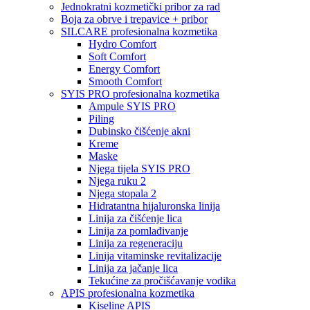
Jednokratni kozmetički pribor za rad
Boja za obrve i trepavice + pribor
SILCARE profesionalna kozmetika
Hydro Comfort
Soft Comfort
Energy Comfort
Smooth Comfort
SYIS PRO profesionalna kozmetika
Ampule SYIS PRO
Piling
Dubinsko čišćenje akni
Kreme
Maske
Njega tijela SYIS PRO
Njega ruku 2
Njega stopala 2
Hidratantna hijaluronska linija
Linija za čišćenje lica
Linija za pomlađivanje
Linija za regeneraciju
Linija vitaminske revitalizacije
Linija za jačanje lica
Tekućine za pročišćavanje vodika
APIS profesionalna kozmetika
Kiseline APIS