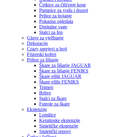
Četkice za čišćenje kose
Pumpice za vodu i dozeri
Pribor za bojanje
Pokazna ogledala
Digitalne vage
Stalci za fen
Glave za vježbanje
Dekoracije
Crazy sprejevi u boji
Frizerski koferi
Pribor za šišanje
Škare za šišanje JAGUAR
Škare za šišanje FENIKS
Škare efilir JAGUAR
Škare efilir FENIKS
Trimeri
Britve
Stalci za škare
Futrole za škare
Ekstenzije
Lemilice
Keratinske ekstenzije
Sintetičke ekstenzije
Sintetički repovi
Četke i češljevi