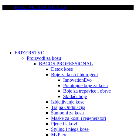
KONTAKTIRAJTE NAS
FRIZERSTVO
Proizvodi za kosu
BBCOS PROFESSIONAL
Detox kose
Boje za kosu i hidrogeni
InnovationEvo
Polutrajne boje za kosu
Boje za trepavice i obrve
Skidači boje
Izbjeljivanje kose
Trajna Ondulacija
Šamponi za kosu
Maske za kosu i regeneratori
Pjene i lakovi
Styling i njega kose
MyPlex