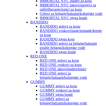
IMMORTAL NYC puderi za kosu
IMMORTAL NYC lakovi/sprejevi za
raščešljavanje/tonici za kosu
Gelovi za brijanje/balzami/kolonjske vode
IMMORTAL NYC njega brade
BANDIDO
BANDIDO gelovi za kosu
BANDIDO voskovi/paste/pomade/kreme
za kosu
BANDIDO njega kose
BANDIDO gelovi za brijanje/balzami
poslije brijanja/kolonjske vode
BANDIDO njega brade
RED ONE
RED ONE gelovi za kosu
RED ONE voskovi za kosu
RED ONE lakovi/puderi/tonici
RED ONE gelovi za
brijanje/balzami/kolonjske vode
GUMMY
GUMMY gelovi za kosu
GUMMY voskovi za kosu
GUMMY njega brade
GUMMY gelovi za
brijanje/balzami/kolonjske vode