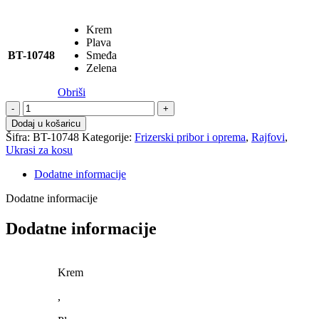
Krem
Plava
BT-10748
Smeđa
Zelena
Obriši
Rajf
za
Dodaj u košaricu
kosu
Šifra:
BT-10748
Kategorije:
Frizerski pribor i oprema
,
Rajfovi
,
količina
Ukrasi za kosu
Dodatne informacije
Dodatne informacije
Dodatne informacije
Krem
,