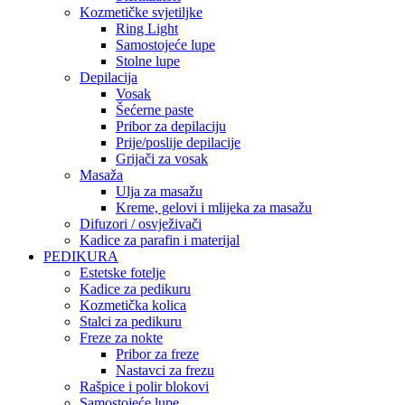
Kozmetičke svjetiljke
Ring Light
Samostojeće lupe
Stolne lupe
Depilacija
Vosak
Šećerne paste
Pribor za depilaciju
Prije/poslije depilacije
Grijači za vosak
Masaža
Ulja za masažu
Kreme, gelovi i mlijeka za masažu
Difuzori / osvježivači
Kadice za parafin i materijal
PEDIKURA
Estetske fotelje
Kadice za pedikuru
Kozmetička kolica
Stalci za pedikuru
Freze za nokte
Pribor za freze
Nastavci za frezu
Rašpice i polir blokovi
Samostojeće lupe