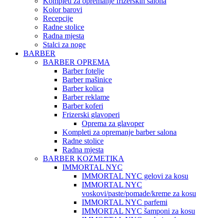
Kompleti za opremanje frizerskih salona
Kolor barovi
Recepcije
Radne stolice
Radna mjesta
Stalci za noge
BARBER
BARBER OPREMA
Barber fotelje
Barber mašinice
Barber kolica
Barber reklame
Barber koferi
Frizerski glavoperi
Oprema za glavoper
Kompleti za opremanje barber salona
Radne stolice
Radna mjesta
BARBER KOZMETIKA
IMMORTAL NYC
IMMORTAL NYC gelovi za kosu
IMMORTAL NYC
voskovi/paste/pomade/kreme za kosu
IMMORTAL NYC parfemi
IMMORTAL NYC šamponi za kosu