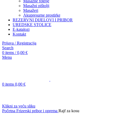
Masažne fotelje
Masažni pištolji
Masažeri
Akupresurne prostirke
REZERVNI DIJELOVI I PRIBOR
UREDSKE STOLICE
E-katalozi
Kontakt
Prijava / Registracija
Search
0
items
/
0,00
€
Menu
0
items
0,00
€
Klikni za veću sliku
Početna
Frizerski pribor i oprema
Rajf za kosu