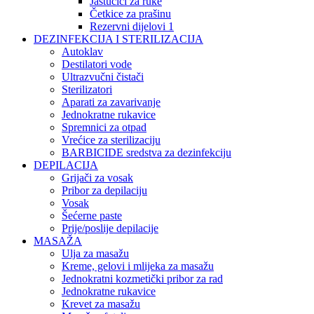
Jastučići za ruke
Četkice za prašinu
Rezervni dijelovi 1
DEZINFEKCIJA I STERILIZACIJA
Autoklav
Destilatori vode
Ultrazvučni čistači
Sterilizatori
Aparati za zavarivanje
Jednokratne rukavice
Spremnici za otpad
Vrećice za sterilizaciju
BARBICIDE sredstva za dezinfekciju
DEPILACIJA
Grijači za vosak
Pribor za depilaciju
Vosak
Šećerne paste
Prije/poslije depilacije
MASAŽA
Ulja za masažu
Kreme, gelovi i mlijeka za masažu
Jednokratni kozmetički pribor za rad
Jednokratne rukavice
Krevet za masažu