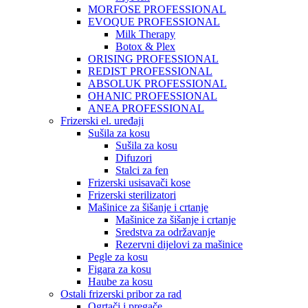
MORFOSE PROFESSIONAL
EVOQUE PROFESSIONAL
Milk Therapy
Botox & Plex
ORISING PROFESSIONAL
REDIST PROFESSIONAL
ABSOLUK PROFESSIONAL
OHANIC PROFESSIONAL
ANEA PROFESSIONAL
Frizerski el. uređaji
Sušila za kosu
Sušila za kosu
Difuzori
Stalci za fen
Frizerski usisavači kose
Frizerski sterilizatori
Mašinice za šišanje i crtanje
Mašinice za šišanje i crtanje
Sredstva za održavanje
Rezervni dijelovi za mašinice
Pegle za kosu
Figara za kosu
Haube za kosu
Ostali frizerski pribor za rad
Ogrtači i pregače