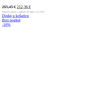
265,45
€
212,36
€
Najniža cijena u zadnjih 30 dana:
212,36
€
Dodaj u košaricu
Brzi pogled
-10%