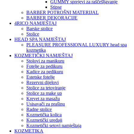
GUMMY sprejevi za raščešljavanje
Stipse
BARBER POTROŠNI MATERIJAL
BARBER DEKORACIJE
4RICO NAMJEŠTAJ
Barske stolice
Stolice
HEAD SPA NAMJEŠTAJ
PLEASURE PROFESSIONAL LUXURY head spa
kozmetika
KOZMETIČKI NAMJEŠTAJ
Stolovi za manikuru
Fotelje za pedikuru
Kadice za pedikuru
Estetske fotelje
Rezervni dijelovi
Stolice za tetoviranje
Stolice za make up
Krevet za masažu
Usisavači za prašinu
Radne stolice
Kozmetička kolica
Kozmetički uređaji
Kozmetički setovi namještaja
KOZMETIKA