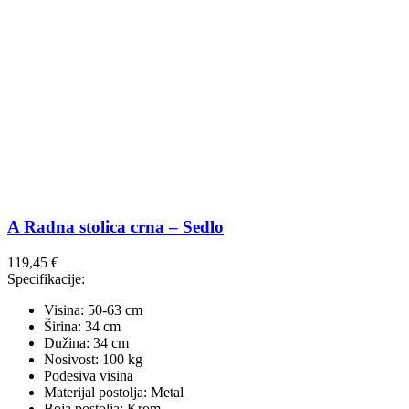
A Radna stolica crna – Sedlo
119,45
€
Specifikacije:
Visina: 50-63 cm
Širina: 34 cm
Dužina: 34 cm
Nosivost: 100 kg
Podesiva visina
Materijal postolja: Metal
Boja postolja: Krom