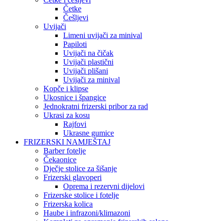
Četke
Češljevi
Uvijači
Limeni uvijači za minival
Papiloti
Uvijači na čičak
Uvijači plastični
Uvijači plišani
Uvijači za minival
Kopče i klipse
Ukosnice i špangice
Jednokratni frizerski pribor za rad
Ukrasi za kosu
Rajfovi
Ukrasne gumice
FRIZERSKI NAMJEŠTAJ
Barber fotelje
Čekaonice
Dječje stolice za šišanje
Frizerski glavoperi
Oprema i rezervni dijelovi
Frizerske stolice i fotelje
Frizerska kolica
Haube i infrazoni/klimazoni