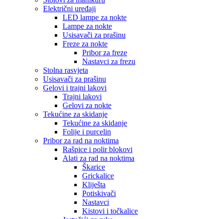
Električni uređaji
LED lampe za nokte
Lampe za nokte
Usisavači za prašinu
Freze za nokte
Pribor za freze
Nastavci za frezu
Stolna rasvjeta
Usisavači za prašinu
Gelovi i trajni lakovi
Trajni lakovi
Gelovi za nokte
Tekućine za skidanje
Tekućine za skidanje
Folije i purcelin
Pribor za rad na noktima
Rašpice i polir blokovi
Alati za rad na noktima
Škarice
Grickalice
Kliješta
Potiskivači
Nastavci
Kistovi i točkalice