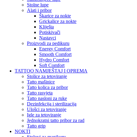
Stolne lupe
Alati i pribor
Škarice za nokte
Grickalice za nokte
Kliješta
Potiskivači
Nastavci
Proizvodi za pedikuru
Energy Comfort
Smooth Comfort
Hydro Comfort
Soft Comfort
TATTOO NAMJEŠTAJ I OPREMA
Stolice za tetoviranje
Tatto mašinice
Tatto kolica za pribor
Tatto rasvjeta
Tatto nasloni za ruke
Dezinfekcija i sterilizacija
Ulošci za tetoviranje
Igle za tetoviranje
Jednokratni tatto pribor za rad
Tatto grip
NOKTI
Stolovi za manikuru