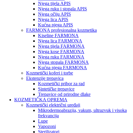
Njega tijela APIS
Njega ruku i stopala APIS
Njega očiju APIS
Njega lica APIS
Kućna njega APIS
FARMONA profesionalna kozmetika
Kiseline FARMONA
Njega lica FARMONA
Njega tijela FARMONA
Njega kose FARMONA
Njega ruku FARMONA
Njega stopala FARMONA
Kućna njega FARMONA
Kozmetički koferi i torbe
Ekstenzije trepavica
Kozmetički pribor za rad
Sintetičke trepavice
Trepavice od prirodne dlake
KOZMETIČKA OPREMA
Kozmetički električni uređaji
Mikrodermoabrazija, vakum, ultrazvuk i visoka
frekvancija
Lupe
Vapozoni
Sterilizatori