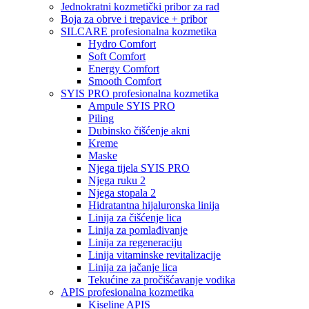
Jednokratni kozmetički pribor za rad
Boja za obrve i trepavice + pribor
SILCARE profesionalna kozmetika
Hydro Comfort
Soft Comfort
Energy Comfort
Smooth Comfort
SYIS PRO profesionalna kozmetika
Ampule SYIS PRO
Piling
Dubinsko čišćenje akni
Kreme
Maske
Njega tijela SYIS PRO
Njega ruku 2
Njega stopala 2
Hidratantna hijaluronska linija
Linija za čišćenje lica
Linija za pomlađivanje
Linija za regeneraciju
Linija vitaminske revitalizacije
Linija za jačanje lica
Tekućine za pročišćavanje vodika
APIS profesionalna kozmetika
Kiseline APIS