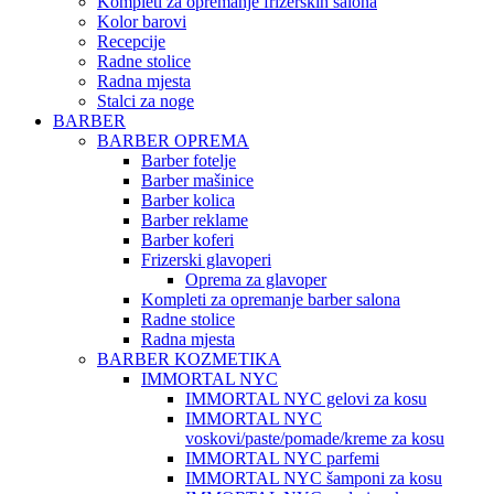
Kompleti za opremanje frizerskih salona
Kolor barovi
Recepcije
Radne stolice
Radna mjesta
Stalci za noge
BARBER
BARBER OPREMA
Barber fotelje
Barber mašinice
Barber kolica
Barber reklame
Barber koferi
Frizerski glavoperi
Oprema za glavoper
Kompleti za opremanje barber salona
Radne stolice
Radna mjesta
BARBER KOZMETIKA
IMMORTAL NYC
IMMORTAL NYC gelovi za kosu
IMMORTAL NYC
voskovi/paste/pomade/kreme za kosu
IMMORTAL NYC parfemi
IMMORTAL NYC šamponi za kosu