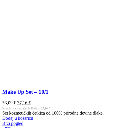
Make Up Set – 10/1
53,09
€
37,16
€
Najniža cijena u zadnjih 30 dana:
37,16
€
Set kozmetičkih četkica od 100% prirodne devine dlake.
Dodaj u košaricu
Brzi pogled