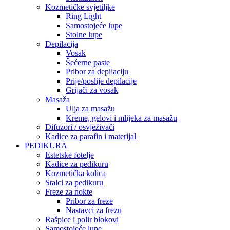
Kozmetičke svjetiljke
Ring Light
Samostojeće lupe
Stolne lupe
Depilacija
Vosak
Šećerne paste
Pribor za depilaciju
Prije/poslije depilacije
Grijači za vosak
Masaža
Ulja za masažu
Kreme, gelovi i mlijeka za masažu
Difuzori / osvježivači
Kadice za parafin i materijal
PEDIKURA
Estetske fotelje
Kadice za pedikuru
Kozmetička kolica
Stalci za pedikuru
Freze za nokte
Pribor za freze
Nastavci za frezu
Rašpice i polir blokovi
Samostojeće lupe