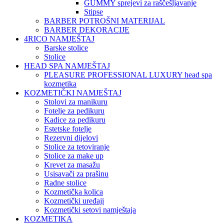
GUMMY sprejevi za raščešljavanje
Stipse
BARBER POTROŠNI MATERIJAL
BARBER DEKORACIJE
4RICO NAMJEŠTAJ
Barske stolice
Stolice
HEAD SPA NAMJEŠTAJ
PLEASURE PROFESSIONAL LUXURY head spa
kozmetika
KOZMETIČKI NAMJEŠTAJ
Stolovi za manikuru
Fotelje za pedikuru
Kadice za pedikuru
Estetske fotelje
Rezervni dijelovi
Stolice za tetoviranje
Stolice za make up
Krevet za masažu
Usisavači za prašinu
Radne stolice
Kozmetička kolica
Kozmetički uređaji
Kozmetički setovi namještaja
KOZMETIKA