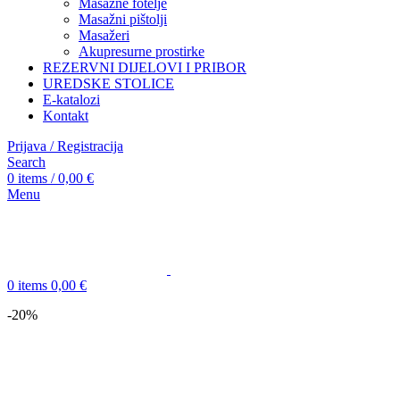
Masažne fotelje
Masažni pištolji
Masažeri
Akupresurne prostirke
REZERVNI DIJELOVI I PRIBOR
UREDSKE STOLICE
E-katalozi
Kontakt
Prijava / Registracija
Search
0
items
/
0,00
€
Menu
0
items
0,00
€
-20%