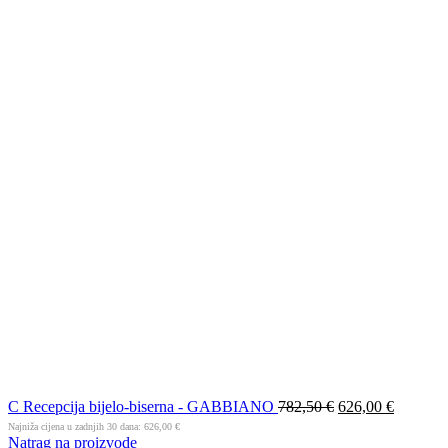
C Recepcija bijelo-biserna - GABBIANO
782,50
€
626,00
€
Najniža cijena u zadnjih 30 dana:
626,00
€
Natrag na proizvode