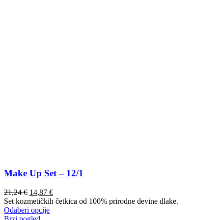
Make Up Set – 12/1
21,24
€
14,87
€
Set kozmetičkih četkica od 100% prirodne devine dlake.
Ovaj
Odaberi opcije
proizvod
Brzi pogled