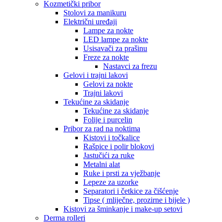
Kozmetički pribor
Stolovi za manikuru
Električni uređaji
Lampe za nokte
LED lampe za nokte
Usisavači za prašinu
Freze za nokte
Nastavci za frezu
Gelovi i trajni lakovi
Gelovi za nokte
Trajni lakovi
Tekućine za skidanje
Tekućine za skidanje
Folije i purcelin
Pribor za rad na noktima
Kistovi i točkalice
Rašpice i polir blokovi
Jastučići za ruke
Metalni alat
Ruke i prsti za vježbanje
Lepeze za uzorke
Separatori i četkice za čišćenje
Tipse ( mliječne, prozirne i bijele )
Kistovi za šminkanje i make-up setovi
Derma rolleri