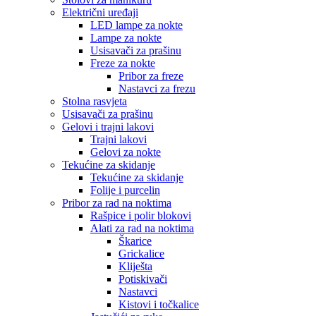
Električni uređaji
LED lampe za nokte
Lampe za nokte
Usisavači za prašinu
Freze za nokte
Pribor za freze
Nastavci za frezu
Stolna rasvjeta
Usisavači za prašinu
Gelovi i trajni lakovi
Trajni lakovi
Gelovi za nokte
Tekućine za skidanje
Tekućine za skidanje
Folije i purcelin
Pribor za rad na noktima
Rašpice i polir blokovi
Alati za rad na noktima
Škarice
Grickalice
Kliješta
Potiskivači
Nastavci
Kistovi i točkalice