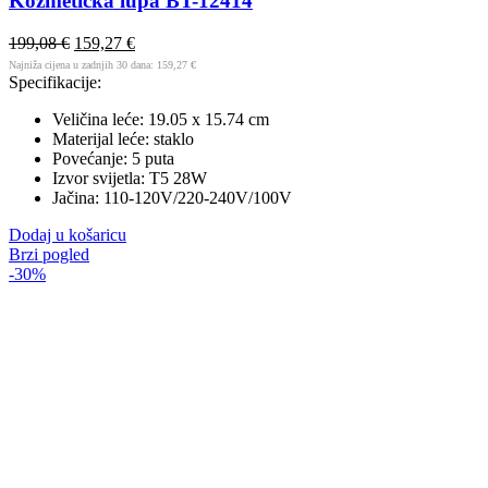
Kozmetička lupa BT-12414
199,08
€
159,27
€
Najniža cijena u zadnjih 30 dana:
159,27
€
Specifikacije:
Veličina leće: 19.05 x 15.74 cm
Materijal leće: staklo
Povećanje: 5 puta
Izvor svijetla: T5 28W
Jačina: 110-120V/220-240V/100V
Dodaj u košaricu
Brzi pogled
-30%