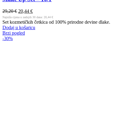
29,20
€
20,44
€
Najniža cijena u zadnjih 30 dana:
20,44
€
Set kozmetičkih četkica od 100% prirodne devine dlake.
Dodaj u košaricu
Brzi pogled
-30%