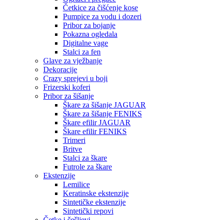
Četkice za čišćenje kose
Pumpice za vodu i dozeri
Pribor za bojanje
Pokazna ogledala
Digitalne vage
Stalci za fen
Glave za vježbanje
Dekoracije
Crazy sprejevi u boji
Frizerski koferi
Pribor za šišanje
Škare za šišanje JAGUAR
Škare za šišanje FENIKS
Škare efilir JAGUAR
Škare efilir FENIKS
Trimeri
Britve
Stalci za škare
Futrole za škare
Ekstenzije
Lemilice
Keratinske ekstenzije
Sintetičke ekstenzije
Sintetički repovi
Četke i češljevi