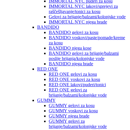
IMMORTAL NYC puderi za kosu
IMMORTAL NYC lakovi/sprejevi za
raščešljavanje/tonici za kosu
Gelovi za brijanje/balzami/kolonjske vode
IMMORTAL NYC njega brade
BANDIDO
BANDIDO gelovi za kosu
BANDIDO voskovi/paste/pomade/kreme
za kosu
BANDIDO njega kose
BANDIDO gelovi za brijanje/balzami
poslije brijanja/kolonjske vode
BANDIDO njega brade
RED ONE
RED ONE gelovi za kosu
RED ONE voskovi za kosu
RED ONE lakovi/puderi/tonici
RED ONE gelovi za
brijanje/balzami/kolonjske vode
GUMMY
GUMMY gelovi za kosu
GUMMY voskovi za kosu
GUMMY njega brade
GUMMY gelovi za
brijanje/balzami/kolonjske vode