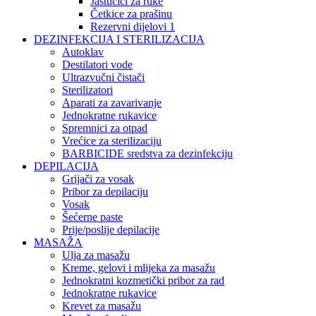
Jastučići za ruke
Četkice za prašinu
Rezervni dijelovi 1
DEZINFEKCIJA I STERILIZACIJA
Autoklav
Destilatori vode
Ultrazvučni čistači
Sterilizatori
Aparati za zavarivanje
Jednokratne rukavice
Spremnici za otpad
Vrećice za sterilizaciju
BARBICIDE sredstva za dezinfekciju
DEPILACIJA
Grijači za vosak
Pribor za depilaciju
Vosak
Šećerne paste
Prije/poslije depilacije
MASAŽA
Ulja za masažu
Kreme, gelovi i mlijeka za masažu
Jednokratni kozmetički pribor za rad
Jednokratne rukavice
Krevet za masažu