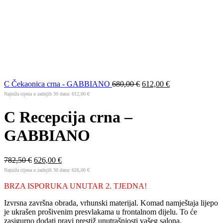
C Čekaonica crna - GABBIANO
680,00
€
612,00
€
Najniža cijena u zadnjih 30 dana:
612,00
€
C Recepcija crna –
GABBIANO
782,50
€
626,00
€
Najniža cijena u zadnjih 30 dana:
626,00
€
BRZA ISPORUKA UNUTAR 2. TJEDNA!
Izvrsna završna obrada, vrhunski materijal. Komad namještaja lijepo
je ukrašen prošivenim presvlakama u frontalnom dijelu. To će
zasigurno dodati pravi prestiž unutrašnjosti vašeg salona.