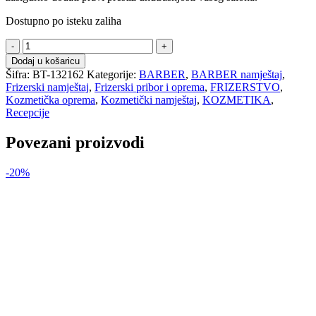
Dostupno po isteku zaliha
C
Recepcija
Dodaj u košaricu
crna
Šifra:
BT-132162
Kategorije:
BARBER
,
BARBER namještaj
,
-
Frizerski namještaj
,
Frizerski pribor i oprema
,
FRIZERSTVO
,
GABBIANO
Kozmetička oprema
,
Kozmetički namještaj
,
KOZMETIKA
,
količina
Recepcije
Povezani proizvodi
-20%