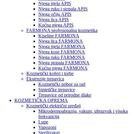
Njega tijela APIS
Njega ruku i stopala APIS
Njega očiju APIS
Njega lica APIS
Kućna njega APIS
FARMONA profesionalna kozmetika
Kiseline FARMONA
Njega lica FARMONA
Njega tijela FARMONA
Njega kose FARMONA
Njega ruku FARMONA
Njega stopala FARMONA
Kućna njega FARMONA
Kozmetički koferi i torbe
Ekstenzije trepavica
Kozmetički pribor za rad
Sintetičke trepavice
Trepavice od prirodne dlake
KOZMETIČKA OPREMA
Kozmetički električni uređaji
Mikrodermoabrazija, vakum, ultrazvuk i visoka
frekvancija
Lupe
Vapozoni
Sterilizatori