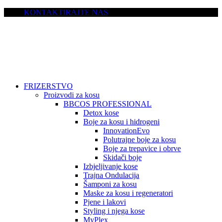
KONTAKTIRAJTE NAS
FRIZERSTVO
Proizvodi za kosu
BBCOS PROFESSIONAL
Detox kose
Boje za kosu i hidrogeni
InnovationEvo
Polutrajne boje za kosu
Boje za trepavice i obrve
Skidači boje
Izbjeljivanje kose
Trajna Ondulacija
Šamponi za kosu
Maske za kosu i regeneratori
Pjene i lakovi
Styling i njega kose
MyPlex