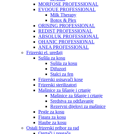
MORFOSE PROFESSIONAL
EVOQUE PROFESSIONAL
Milk Therapy
Botox & Plex
ORISING PROFESSIONAL
REDIST PROFESSIONAL
ABSOLUK PROFESSIONAL
OHANIC PROFESSIONAL
ANEA PROFESSIONAL
Frizerski el. uređaji
Sušila za kosu
Sušila za kosu
Difuzori
Stalci za fen
Frizerski usisavači kose
Frizerski sterilizatori
Mašinice za šišanje i crtanje
Mašinice za šišanje i crtanje
Sredstva za održavanje
Rezervni dijelovi za mašinice
Pegle za kosu
Figara za kosu
Haube za kosu
Ostali frizerski pribor za rad
Ogrtači i pregače