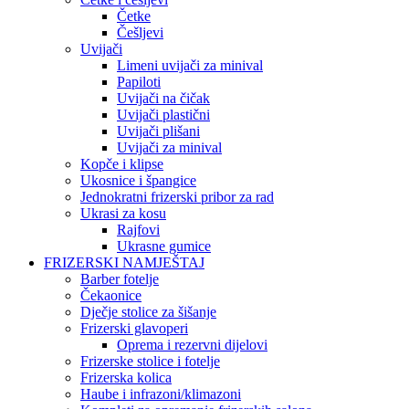
Četke
Češljevi
Uvijači
Limeni uvijači za minival
Papiloti
Uvijači na čičak
Uvijači plastični
Uvijači plišani
Uvijači za minival
Kopče i klipse
Ukosnice i špangice
Jednokratni frizerski pribor za rad
Ukrasi za kosu
Rajfovi
Ukrasne gumice
FRIZERSKI NAMJEŠTAJ
Barber fotelje
Čekaonice
Dječje stolice za šišanje
Frizerski glavoperi
Oprema i rezervni dijelovi
Frizerske stolice i fotelje
Frizerska kolica
Haube i infrazoni/klimazoni