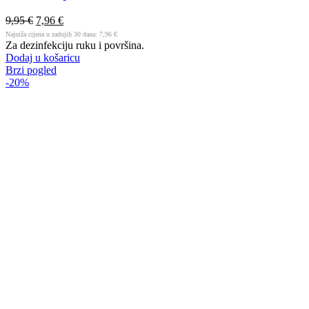
9,95
€
7,96
€
Najniža cijena u zadnjih 30 dana:
7,96
€
Za dezinfekciju ruku i površina.
Dodaj u košaricu
Brzi pogled
-20%