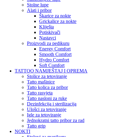
Stolne lupe
Alati i pribor
Škarice za nokte
Grickalice za nokte
Kliješta
Potiskivači
Nastavci
Proizvodi za pedikuru
Energy Comfort
Smooth Comfort
Hydro Comfort
Soft Comfort
TATTOO NAMJEŠTAJ I OPREMA
Stolice za tetoviranje
Tatto mašinice
Tatto kolica za pribor
Tatto rasvjeta
Tatto nasloni za ruke
Dezinfekcija i sterilizacija
Ulošci za tetoviranje
Igle za tetoviranje
Jednokratni tatto pribor za rad
Tatto grip
NOKTI
Stolovi za manikuru