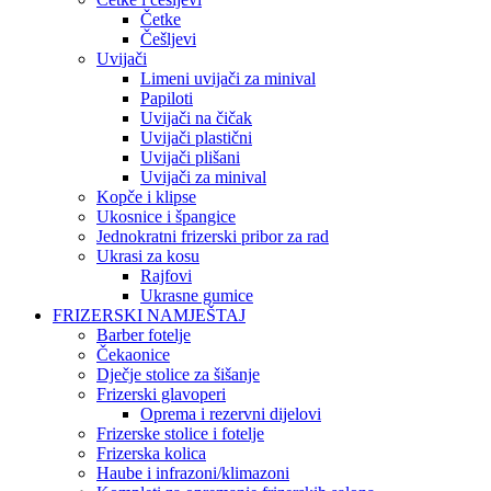
Četke
Češljevi
Uvijači
Limeni uvijači za minival
Papiloti
Uvijači na čičak
Uvijači plastični
Uvijači plišani
Uvijači za minival
Kopče i klipse
Ukosnice i špangice
Jednokratni frizerski pribor za rad
Ukrasi za kosu
Rajfovi
Ukrasne gumice
FRIZERSKI NAMJEŠTAJ
Barber fotelje
Čekaonice
Dječje stolice za šišanje
Frizerski glavoperi
Oprema i rezervni dijelovi
Frizerske stolice i fotelje
Frizerska kolica
Haube i infrazoni/klimazoni