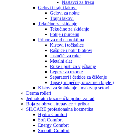
Nastavci za frezu
Gelovi i trajni lakovi
Gelovi za nokte
Trajni lakovi
Tekućine za skidanje
Tekućine za skidanje
Folije i purcelin
Pribor za rad na noktima
Kistovi i točkalice
Rašpice i polir blokovi
Jastučići za ruke
Metalni alat
Ruke i prsti za vježbanje
Lepeze za uzorke
Separatori i četkice za čišćenje
Tipse ( mliječne, prozirne i bijele )
Kistovi za šminkanje i make-up setovi
Derma rolleri
Jednokratni kozmetički pribor za rad
Boja za obrve i trepavice + pribor
SILCARE profesionalna kozmetika
Hydro Comfort
Soft Comfort
Energy Comfort
Smooth Comfort