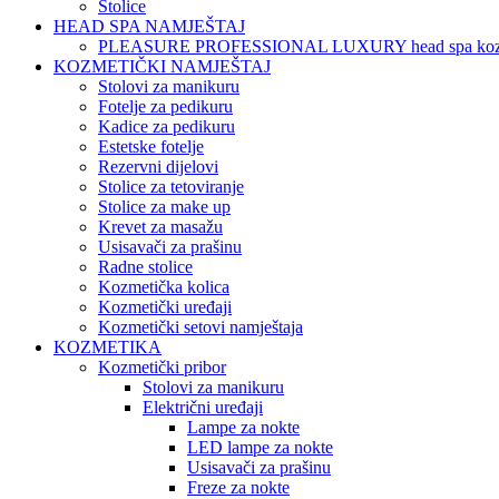
Stolice
HEAD SPA NAMJEŠTAJ
PLEASURE PROFESSIONAL LUXURY head spa koz
KOZMETIČKI NAMJEŠTAJ
Stolovi za manikuru
Fotelje za pedikuru
Kadice za pedikuru
Estetske fotelje
Rezervni dijelovi
Stolice za tetoviranje
Stolice za make up
Krevet za masažu
Usisavači za prašinu
Radne stolice
Kozmetička kolica
Kozmetički uređaji
Kozmetički setovi namještaja
KOZMETIKA
Kozmetički pribor
Stolovi za manikuru
Električni uređaji
Lampe za nokte
LED lampe za nokte
Usisavači za prašinu
Freze za nokte