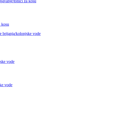
avanje/tonici za kosu
 kosu
 brijanja/kolonjske vode
jske vode
ke vode