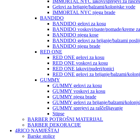
IMMORTAL NYC lakovi/sprejevi za raščešlj
Gelovi za brijanje/balzami/kolonjske vode
IMMORTAL NYC njega brade
BANDIDO
BANDIDO gelovi za kosu
BANDIDO voskovi/paste/pomade/kreme za
BANDIDO njega kose
BANDIDO gelovi za brijanje/balzami poslije
BANDIDO njega brade
RED ONE
RED ONE gelovi za kosu
RED ONE voskovi za kosu
RED ONE lakovi/puderi/tonici
RED ONE gelovi za brijanje/balzami/kolon
GUMMY
GUMMY gelovi za kosu
GUMMY voskovi za kosu
GUMMY njega brade
GUMMY gelovi za brijanje/balzami/kolonjs
GUMMY sprejevi za raščešljavanje
Stipse
BARBER POTROŠNI MATERIJAL
BARBER DEKORACIJE
4RICO NAMJEŠTAJ
Barske stolice