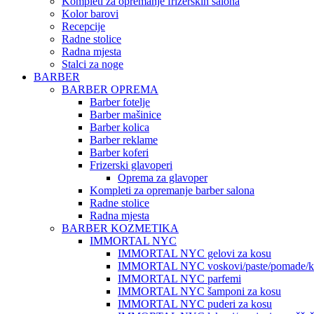
Kompleti za opremanje frizerskih salona
Kolor barovi
Recepcije
Radne stolice
Radna mjesta
Stalci za noge
BARBER
BARBER OPREMA
Barber fotelje
Barber mašinice
Barber kolica
Barber reklame
Barber koferi
Frizerski glavoperi
Oprema za glavoper
Kompleti za opremanje barber salona
Radne stolice
Radna mjesta
BARBER KOZMETIKA
IMMORTAL NYC
IMMORTAL NYC gelovi za kosu
IMMORTAL NYC voskovi/paste/pomade/kr
IMMORTAL NYC parfemi
IMMORTAL NYC šamponi za kosu
IMMORTAL NYC puderi za kosu