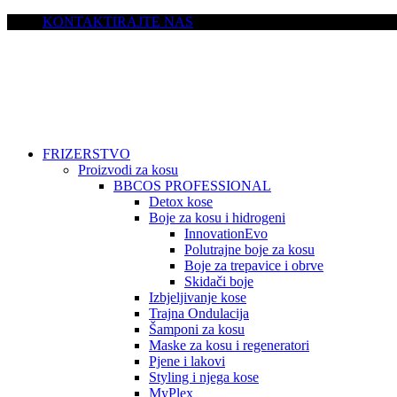
KONTAKTIRAJTE NAS
FRIZERSTVO
Proizvodi za kosu
BBCOS PROFESSIONAL
Detox kose
Boje za kosu i hidrogeni
InnovationEvo
Polutrajne boje za kosu
Boje za trepavice i obrve
Skidači boje
Izbjeljivanje kose
Trajna Ondulacija
Šamponi za kosu
Maske za kosu i regeneratori
Pjene i lakovi
Styling i njega kose
MyPlex