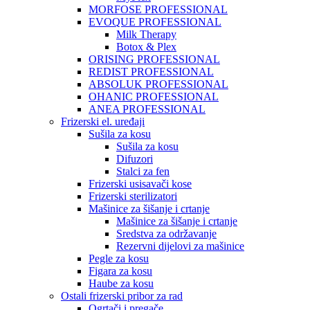
MORFOSE PROFESSIONAL
EVOQUE PROFESSIONAL
Milk Therapy
Botox & Plex
ORISING PROFESSIONAL
REDIST PROFESSIONAL
ABSOLUK PROFESSIONAL
OHANIC PROFESSIONAL
ANEA PROFESSIONAL
Frizerski el. uređaji
Sušila za kosu
Sušila za kosu
Difuzori
Stalci za fen
Frizerski usisavači kose
Frizerski sterilizatori
Mašinice za šišanje i crtanje
Mašinice za šišanje i crtanje
Sredstva za održavanje
Rezervni dijelovi za mašinice
Pegle za kosu
Figara za kosu
Haube za kosu
Ostali frizerski pribor za rad
Ogrtači i pregače