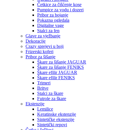
Četkice za čišćenje kose
Pumpice za vodu i dozeri
Pribor za bojanje
Pokazna ogledala
Digitalne vage
Stalci za fen
Glave za vježbanje
Dekoracije
Crazy sprejevi u boji
Frizerski koferi
Pribor za šišanje
Škare za šišanje JAGUAR
Škare za šišanje FENIKS
Škare efilir JAGUAR
Škare efilir FENIKS
Trimeri
Britve
Stalci za škare
Futrole za škare
Ekstenzije
Lemilice
Keratinske ekstenzije
Sintetičke ekstenzije
Sintetički repovi
Četke i češljevi