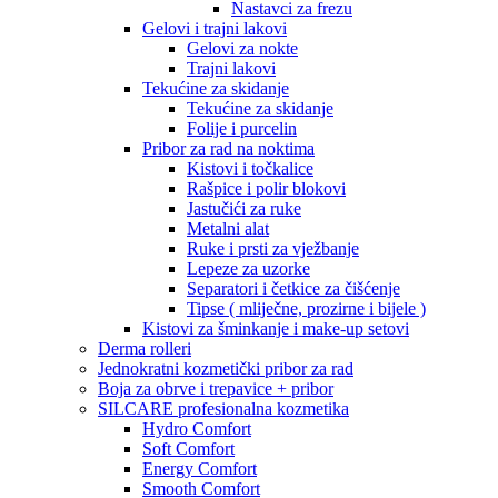
Nastavci za frezu
Gelovi i trajni lakovi
Gelovi za nokte
Trajni lakovi
Tekućine za skidanje
Tekućine za skidanje
Folije i purcelin
Pribor za rad na noktima
Kistovi i točkalice
Rašpice i polir blokovi
Jastučići za ruke
Metalni alat
Ruke i prsti za vježbanje
Lepeze za uzorke
Separatori i četkice za čišćenje
Tipse ( mliječne, prozirne i bijele )
Kistovi za šminkanje i make-up setovi
Derma rolleri
Jednokratni kozmetički pribor za rad
Boja za obrve i trepavice + pribor
SILCARE profesionalna kozmetika
Hydro Comfort
Soft Comfort
Energy Comfort
Smooth Comfort