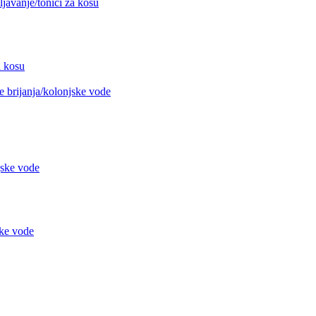
avanje/tonici za kosu
 kosu
 brijanja/kolonjske vode
jske vode
ke vode