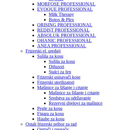
MORFOSE PROFESSIONAL
EVOQUE PROFESSIONAL
Milk Therapy
Botox & Plex
ORISING PROFESSIONAL
REDIST PROFESSIONAL
ABSOLUK PROFESSIONAL
OHANIC PROFESSIONAL
ANEA PROFESSIONAL
Frizerski el. uređaji
Sušila za kosu
Sušila za kosu
Difuzori
Stalci za fen
Frizerski usisavači kose
Frizerski sterilizatori
Mašinice za šišanje i crtanje
Mašinice za šišanje i crtanje
Sredstva za održavanje
Rezervni dijelovi za mašinice
Pegle za kosu
Figara za kosu
Haube za kosu
Ostali frizerski pribor za rad
Ogrtači i pregače