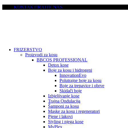
KONTAKTIRAJTE NAS
FRIZERSTVO
Proizvodi za kosu
BBCOS PROFESSIONAL
Detox kose
Boje za kosu i hidrogeni
InnovationEvo
Polutrajne boje za kosu
Boje za trepavice i obrve
Skidači boje
Izbjeljivanje kose
Trajna Ondulacija
Šamponi za kosu
Maske za kosu i regeneratori
Pjene i lakovi
Styling i njega kose
MyPlex