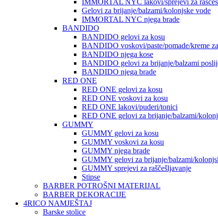
IMMORTAL NYC lakovi/sprejevi za raščešlj
Gelovi za brijanje/balzami/kolonjske vode
IMMORTAL NYC njega brade
BANDIDO
BANDIDO gelovi za kosu
BANDIDO voskovi/paste/pomade/kreme za
BANDIDO njega kose
BANDIDO gelovi za brijanje/balzami poslije
BANDIDO njega brade
RED ONE
RED ONE gelovi za kosu
RED ONE voskovi za kosu
RED ONE lakovi/puderi/tonici
RED ONE gelovi za brijanje/balzami/kolon
GUMMY
GUMMY gelovi za kosu
GUMMY voskovi za kosu
GUMMY njega brade
GUMMY gelovi za brijanje/balzami/kolonjs
GUMMY sprejevi za raščešljavanje
Stipse
BARBER POTROŠNI MATERIJAL
BARBER DEKORACIJE
4RICO NAMJEŠTAJ
Barske stolice