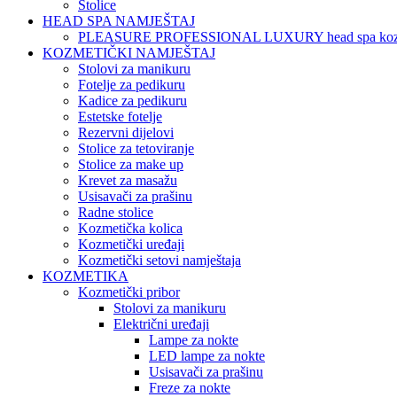
Stolice
HEAD SPA NAMJEŠTAJ
PLEASURE PROFESSIONAL LUXURY head spa koz
KOZMETIČKI NAMJEŠTAJ
Stolovi za manikuru
Fotelje za pedikuru
Kadice za pedikuru
Estetske fotelje
Rezervni dijelovi
Stolice za tetoviranje
Stolice za make up
Krevet za masažu
Usisavači za prašinu
Radne stolice
Kozmetička kolica
Kozmetički uređaji
Kozmetički setovi namještaja
KOZMETIKA
Kozmetički pribor
Stolovi za manikuru
Električni uređaji
Lampe za nokte
LED lampe za nokte
Usisavači za prašinu
Freze za nokte