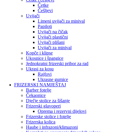
Četke
Češljevi
Uvijači
Limeni uvijači za minival
Papiloti
Uvijači na čičak
Uvijači plastični
Uvijači plišani
Uvijači za minival
Kopče i klipse
Ukosnice i špangice
Jednokratni frizerski pribor za rad
Ukrasi za kosu
Rajfovi
Ukrasne gumice
FRIZERSKI NAMJEŠTAJ
Barber fotelje
Čekaonice
Dječje stolice za šišanje
Frizerski glavoperi
Oprema i rezervni dijelovi
Frizerske stolice i fotelje
Frizerska kolica
Haube i infrazoni/klimazoni