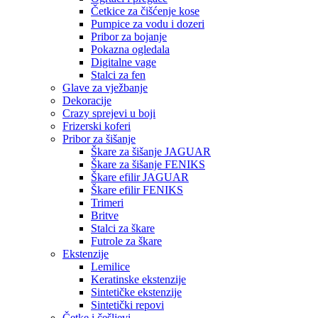
Četkice za čišćenje kose
Pumpice za vodu i dozeri
Pribor za bojanje
Pokazna ogledala
Digitalne vage
Stalci za fen
Glave za vježbanje
Dekoracije
Crazy sprejevi u boji
Frizerski koferi
Pribor za šišanje
Škare za šišanje JAGUAR
Škare za šišanje FENIKS
Škare efilir JAGUAR
Škare efilir FENIKS
Trimeri
Britve
Stalci za škare
Futrole za škare
Ekstenzije
Lemilice
Keratinske ekstenzije
Sintetičke ekstenzije
Sintetički repovi
Četke i češljevi