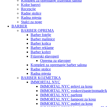
Kompleti za opremanje frizerskih salona
Kolor barovi
Recepcije
Radne stolice
Radna mjesta
Stalci za noge
BARBER
BARBER OPREMA
Barber fotelje
Barber mašinice
Barber kolica
Barber reklame
Barber koferi
Frizerski glavoperi
Oprema za glavoper
Kompleti za opremanje barber salona
Radne stolice
Radna mjesta
BARBER KOZMETIKA
IMMORTAL NYC
IMMORTAL NYC gelovi za kosu
IMMORTAL NYC voskovi/paste/pomade/kr
IMMORTAL NYC parfemi
IMMORTAL NYC šamponi za kosu
IMMORTAL NYC puderi za kosu