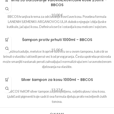
Krema za održavanje valovite/kovrčave kose 250ml –
ostavite da djeluje 20 ’, moguće pod izvorom topline; 6. Temeljito isperite
BBCOS
vodom i detoneUp šamponom; 7. Nanesite detoneUp neutralizator i češalj, a
zatim isperite vodom. Kada je postupak završen, ako rezultat ne zadovoljava,
10,00
€
BBCOS hranjiva krema za održavanje kovrčave kosu. Posebna formula
može se ponoviti, u suprotnom postupite po želji. Profesionalni proizvod.
LANENIH SJEMENKI i ARGANOVOG ULJA duboko njeguje i zbija ljuske
SASTOJCI: VODA, NATRIJEV OKSIMETILEN SULFOKSIMETILEN
kutikule, jačajući kosu. Definira kovrče i ostavlja kosu mekom i svježom.
SULFOKSILAT, HIDROKSIPROPIL, METIKELULOZA,
METHILISOTHIAZOLINON, MAGNEZIJ NITRAT, MAGNEZIJ KLORID.
Šampon protiv prhuti 1000ml – BBCOS
15,00
€
Svježina kadulje, metvice i koprive susreću se u ovom šamponu, kako bi se
brinuli o vlasištu i uklonili perut već kod prvog pranja. Česta upotreba proizvoda
može smanjiti nastanak peruti zahvaljujući normalizirajućem i uravnoteženom
djelovanja na vlasište.
Silver šampon za kosu 1000ml – BBCOS
13,27
€
BBCOS YellOff silver šampon za posvijetljenu, svijetlo plavu i sivu kosu.
Ljubičasti pigmenti koje sadrži ova formula djeluju protiv neželjenih žutih
tonova.