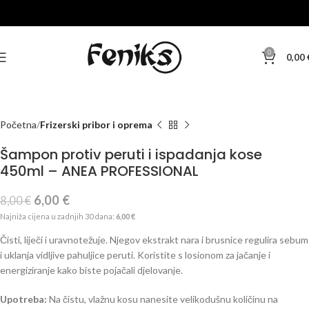
-25%
0
0,00
Početna
Frizerski pribor i oprema
Šampon protiv peruti i ispadanja kose
450ml – ANEA PROFESSIONAL
6,00
€
8,00
€
Najniža cijena u zadnjih 30 dana:
6,00
€
Čisti, liječi i uravnotežuje. Njegov ekstrakt nara i brusnice regulira sebum
i uklanja vidljive pahuljice peruti. Koristite s losionom za jačanje i
energiziranje kako biste pojačali djelovanje.
Upotreba:
Na čistu, vlažnu kosu nanesite velikodušnu količinu na