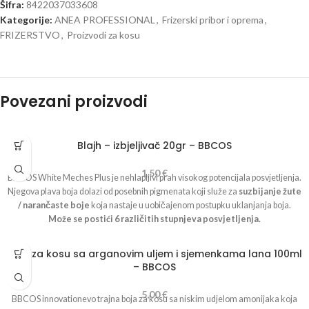
Šifra:
8422037033608
Kategorije:
ANEA PROFESSIONAL
,
Frizerski pribor i oprema
,
FRIZERSTVO
,
Proizvodi za kosu
Povezani proizvodi
Blajh – izbjeljivač 20gr – BBCOS
1,50
€
BBCOS White Meches Plus je nehlapljivi prah visokog potencijala posvjetljenja.
Njegova plava boja dolazi od posebnih pigmenata koji služe za
suzbijanje žute
/ narančaste boje
koja nastaje u uobičajenom postupku uklanjanja boja.
Može se postići 6 različitih stupnjeva posvjetljenja.
Boja za kosu sa arganovim uljem i sjemenkama lana 100ml
– BBCOS
5,00
€
BBCOS innovationevo trajna boja za kosu sa niskim udjelom amonijaka koja