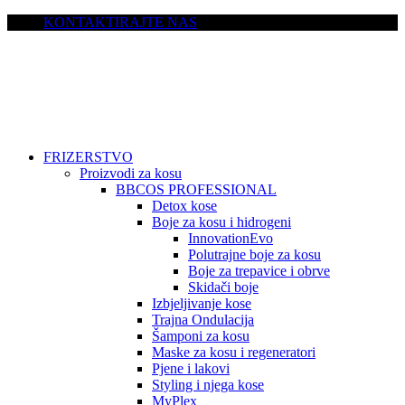
KONTAKTIRAJTE NAS
FRIZERSTVO
Proizvodi za kosu
BBCOS PROFESSIONAL
Detox kose
Boje za kosu i hidrogeni
InnovationEvo
Polutrajne boje za kosu
Boje za trepavice i obrve
Skidači boje
Izbjeljivanje kose
Trajna Ondulacija
Šamponi za kosu
Maske za kosu i regeneratori
Pjene i lakovi
Styling i njega kose
MyPlex