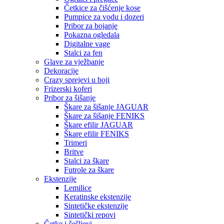
Četkice za čišćenje kose
Pumpice za vodu i dozeri
Pribor za bojanje
Pokazna ogledala
Digitalne vage
Stalci za fen
Glave za vježbanje
Dekoracije
Crazy sprejevi u boji
Frizerski koferi
Pribor za šišanje
Škare za šišanje JAGUAR
Škare za šišanje FENIKS
Škare efilir JAGUAR
Škare efilir FENIKS
Trimeri
Britve
Stalci za škare
Futrole za škare
Ekstenzije
Lemilice
Keratinske ekstenzije
Sintetičke ekstenzije
Sintetički repovi
Četke i češljevi