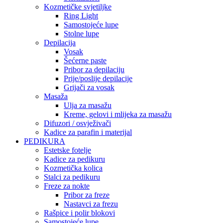
Kozmetičke svjetiljke
Ring Light
Samostojeće lupe
Stolne lupe
Depilacija
Vosak
Šećerne paste
Pribor za depilaciju
Prije/poslije depilacije
Grijači za vosak
Masaža
Ulja za masažu
Kreme, gelovi i mlijeka za masažu
Difuzori / osvježivači
Kadice za parafin i materijal
PEDIKURA
Estetske fotelje
Kadice za pedikuru
Kozmetička kolica
Stalci za pedikuru
Freze za nokte
Pribor za freze
Nastavci za frezu
Rašpice i polir blokovi
Samostojeće lupe