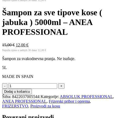
Najniža cijena u zadnjih 30 dana:
12,00
€
Šampon za sve tipove kose (
jabuka ) 5000ml – ANEA
PROFESSIONAL
15,00
€
12,00
€
Najniža cijena u zadnjih 30 dana:
12,00
€
Šampon za svakodnevna pranja. Ne isušuje.
5L
MADE IN SPAIN
Šampon
za
Dodaj u košaricu
sve
Šifra:
8422037005544
Kategorije:
ABSOLUK PROFESSIONAL
,
tipove
ANEA PROFESSIONAL
,
Frizerski pribor i oprema
,
kose
FRIZERSTVO
,
Proizvodi za kosu
(
jabuka
Povezani proizvodi