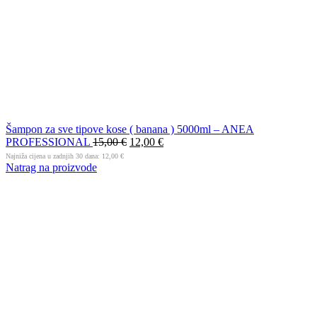
Šampon za sve tipove kose ( banana ) 5000ml – ANEA
PROFESSIONAL
15,00
€
12,00
€
Najniža cijena u zadnjih 30 dana:
12,00
€
Natrag na proizvode