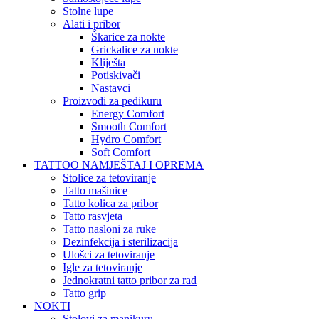
Stolne lupe
Alati i pribor
Škarice za nokte
Grickalice za nokte
Kliješta
Potiskivači
Nastavci
Proizvodi za pedikuru
Energy Comfort
Smooth Comfort
Hydro Comfort
Soft Comfort
TATTOO NAMJEŠTAJ I OPREMA
Stolice za tetoviranje
Tatto mašinice
Tatto kolica za pribor
Tatto rasvjeta
Tatto nasloni za ruke
Dezinfekcija i sterilizacija
Ulošci za tetoviranje
Igle za tetoviranje
Jednokratni tatto pribor za rad
Tatto grip
NOKTI
Stolovi za manikuru