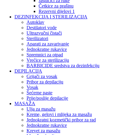
Jastučići za ruke
Četkice za prašinu
Rezervni dijelovi 1
DEZINFEKCIJA I STERILIZACIJA
Autoklav
Destilatori vode
Ultrazvučni čistači
Sterilizatori
Aparati za zavarivanje
Jednokratne rukavice
Spremnici za otpad
Vrećice za sterilizaciju
BARBICIDE sredstva za dezinfekciju
DEPILACIJA
Grijači za vosak
Pribor za depilaciju
Vosak
Šećerne paste
Prije/poslije depilacije
MASAŽA
Ulja za masažu
Kreme, gelovi i mlijeka za masažu
Jednokratni kozmetički pribor za rad
Jednokratne rukavice
Krevet za masažu