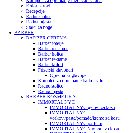
Kompleti za opremanje frizerskih salona
Kolor barovi
Recepcije
Radne stolice
Radna mjesta
Stalci za noge
BARBER
BARBER OPREMA
Barber fotelje
Barber mašinice
Barber kolica
Barber reklame
Barber koferi
Frizerski glavoperi
Oprema za glavoper
Kompleti za opremanje barber salona
Radne stolice
Radna mjesta
BARBER KOZMETIKA
IMMORTAL NYC
IMMORTAL NYC gelovi za kosu
IMMORTAL NYC
voskovi/paste/pomade/kreme za kosu
IMMORTAL NYC parfemi
IMMORTAL NYC šamponi za kosu