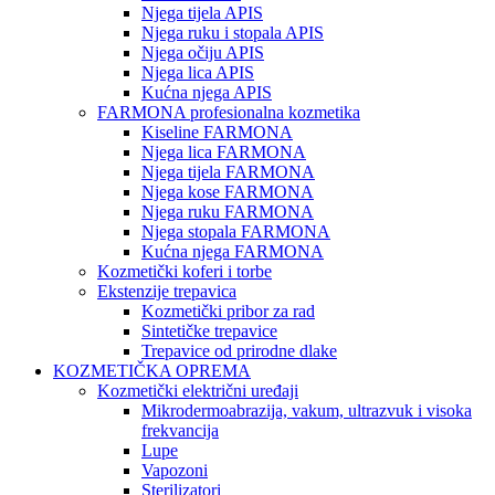
Njega tijela APIS
Njega ruku i stopala APIS
Njega očiju APIS
Njega lica APIS
Kućna njega APIS
FARMONA profesionalna kozmetika
Kiseline FARMONA
Njega lica FARMONA
Njega tijela FARMONA
Njega kose FARMONA
Njega ruku FARMONA
Njega stopala FARMONA
Kućna njega FARMONA
Kozmetički koferi i torbe
Ekstenzije trepavica
Kozmetički pribor za rad
Sintetičke trepavice
Trepavice od prirodne dlake
KOZMETIČKA OPREMA
Kozmetički električni uređaji
Mikrodermoabrazija, vakum, ultrazvuk i visoka
frekvancija
Lupe
Vapozoni
Sterilizatori