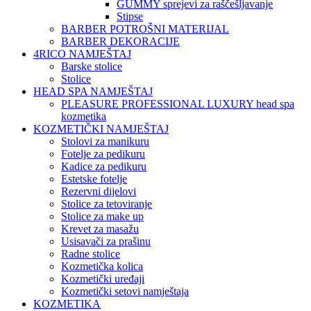
GUMMY sprejevi za raščešljavanje
Stipse
BARBER POTROŠNI MATERIJAL
BARBER DEKORACIJE
4RICO NAMJEŠTAJ
Barske stolice
Stolice
HEAD SPA NAMJEŠTAJ
PLEASURE PROFESSIONAL LUXURY head spa
kozmetika
KOZMETIČKI NAMJEŠTAJ
Stolovi za manikuru
Fotelje za pedikuru
Kadice za pedikuru
Estetske fotelje
Rezervni dijelovi
Stolice za tetoviranje
Stolice za make up
Krevet za masažu
Usisavači za prašinu
Radne stolice
Kozmetička kolica
Kozmetički uređaji
Kozmetički setovi namještaja
KOZMETIKA