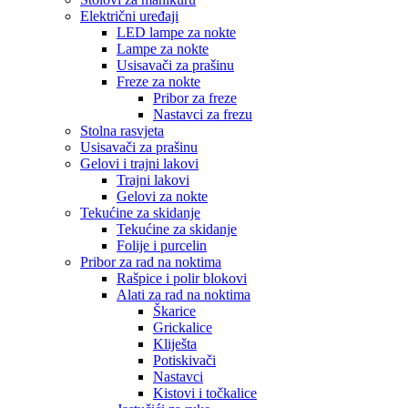
Električni uređaji
LED lampe za nokte
Lampe za nokte
Usisavači za prašinu
Freze za nokte
Pribor za freze
Nastavci za frezu
Stolna rasvjeta
Usisavači za prašinu
Gelovi i trajni lakovi
Trajni lakovi
Gelovi za nokte
Tekućine za skidanje
Tekućine za skidanje
Folije i purcelin
Pribor za rad na noktima
Rašpice i polir blokovi
Alati za rad na noktima
Škarice
Grickalice
Kliješta
Potiskivači
Nastavci
Kistovi i točkalice