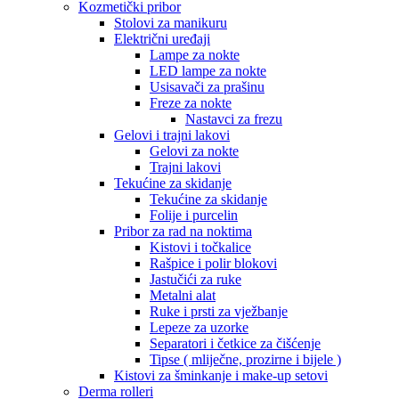
Kozmetički pribor
Stolovi za manikuru
Električni uređaji
Lampe za nokte
LED lampe za nokte
Usisavači za prašinu
Freze za nokte
Nastavci za frezu
Gelovi i trajni lakovi
Gelovi za nokte
Trajni lakovi
Tekućine za skidanje
Tekućine za skidanje
Folije i purcelin
Pribor za rad na noktima
Kistovi i točkalice
Rašpice i polir blokovi
Jastučići za ruke
Metalni alat
Ruke i prsti za vježbanje
Lepeze za uzorke
Separatori i četkice za čišćenje
Tipse ( mliječne, prozirne i bijele )
Kistovi za šminkanje i make-up setovi
Derma rolleri