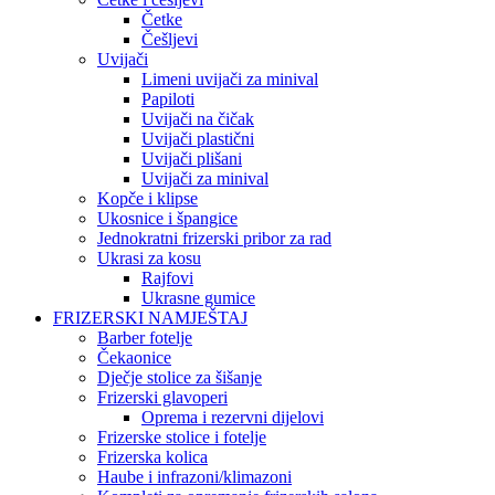
Četke
Češljevi
Uvijači
Limeni uvijači za minival
Papiloti
Uvijači na čičak
Uvijači plastični
Uvijači plišani
Uvijači za minival
Kopče i klipse
Ukosnice i špangice
Jednokratni frizerski pribor za rad
Ukrasi za kosu
Rajfovi
Ukrasne gumice
FRIZERSKI NAMJEŠTAJ
Barber fotelje
Čekaonice
Dječje stolice za šišanje
Frizerski glavoperi
Oprema i rezervni dijelovi
Frizerske stolice i fotelje
Frizerska kolica
Haube i infrazoni/klimazoni