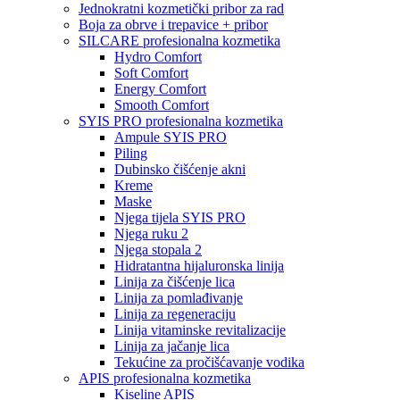
Jednokratni kozmetički pribor za rad
Boja za obrve i trepavice + pribor
SILCARE profesionalna kozmetika
Hydro Comfort
Soft Comfort
Energy Comfort
Smooth Comfort
SYIS PRO profesionalna kozmetika
Ampule SYIS PRO
Piling
Dubinsko čišćenje akni
Kreme
Maske
Njega tijela SYIS PRO
Njega ruku 2
Njega stopala 2
Hidratantna hijaluronska linija
Linija za čišćenje lica
Linija za pomlađivanje
Linija za regeneraciju
Linija vitaminske revitalizacije
Linija za jačanje lica
Tekućine za pročišćavanje vodika
APIS profesionalna kozmetika
Kiseline APIS