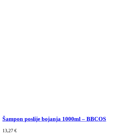
Šampon poslije bojanja 1000ml – BBCOS
13,27
€