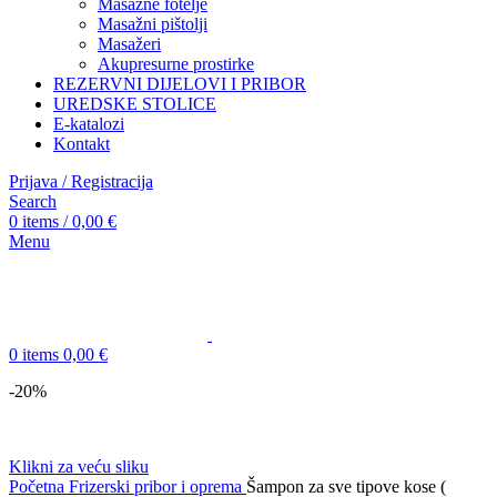
Masažne fotelje
Masažni pištolji
Masažeri
Akupresurne prostirke
REZERVNI DIJELOVI I PRIBOR
UREDSKE STOLICE
E-katalozi
Kontakt
Prijava / Registracija
Search
0
items
/
0,00
€
Menu
0
items
0,00
€
-20%
Klikni za veću sliku
Početna
Frizerski pribor i oprema
Šampon za sve tipove kose (