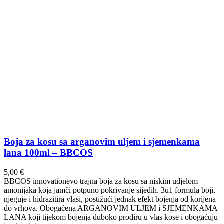
Boja za kosu sa arganovim uljem i sjemenkama
lana 100ml – BBCOS
5,00
€
BBCOS innovationevo trajna boja za kosu sa niskim udjelom
amonijaka koja jamči potpuno pokrivanje sijedih. 3u1 formula boji,
njeguje i hidrazitira vlasi, postižući jednak efekt bojenja od korijena
do vrhova. Obogaćena ARGANOVIM ULJEM i SJEMENKAMA
LANA koji tijekom bojenja duboko prodiru u vlas kose i obogaćuju