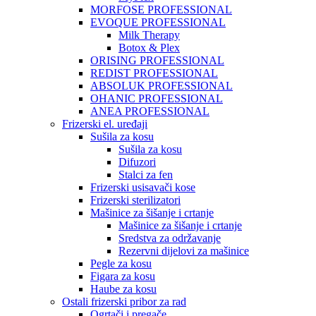
MORFOSE PROFESSIONAL
EVOQUE PROFESSIONAL
Milk Therapy
Botox & Plex
ORISING PROFESSIONAL
REDIST PROFESSIONAL
ABSOLUK PROFESSIONAL
OHANIC PROFESSIONAL
ANEA PROFESSIONAL
Frizerski el. uređaji
Sušila za kosu
Sušila za kosu
Difuzori
Stalci za fen
Frizerski usisavači kose
Frizerski sterilizatori
Mašinice za šišanje i crtanje
Mašinice za šišanje i crtanje
Sredstva za održavanje
Rezervni dijelovi za mašinice
Pegle za kosu
Figara za kosu
Haube za kosu
Ostali frizerski pribor za rad
Ogrtači i pregače