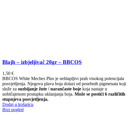
Blajh – izbjeljivač 20gr – BBCOS
1,50
€
BBCOS White Meches Plus je nehlapljivi prah visokog potencijala
posvjetljenja. Njegova plava boja dolazi od posebnih pigmenata koji
služe za
suzbijanje žute / narančaste boje
koja nastaje u
uobičajenom postupku uklanjanja boja.
Može se postići 6 različitih
stupnjeva posvjetljenja.
Dodaj u košaricu
Brzi pogled