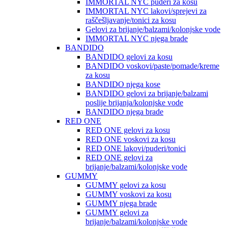
IMMORTAL NYC puderi za kosu
IMMORTAL NYC lakovi/sprejevi za
raščešljavanje/tonici za kosu
Gelovi za brijanje/balzami/kolonjske vode
IMMORTAL NYC njega brade
BANDIDO
BANDIDO gelovi za kosu
BANDIDO voskovi/paste/pomade/kreme
za kosu
BANDIDO njega kose
BANDIDO gelovi za brijanje/balzami
poslije brijanja/kolonjske vode
BANDIDO njega brade
RED ONE
RED ONE gelovi za kosu
RED ONE voskovi za kosu
RED ONE lakovi/puderi/tonici
RED ONE gelovi za
brijanje/balzami/kolonjske vode
GUMMY
GUMMY gelovi za kosu
GUMMY voskovi za kosu
GUMMY njega brade
GUMMY gelovi za
brijanje/balzami/kolonjske vode