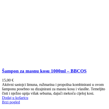
Šampon za masnu kosu 1000ml – BBCOS
15,00
€
Aktivni sastojci limuna, ružmarina i propolisa kombinirani u ovom
šamponu posebno su dizajnirani za masnu kosu i vlasište. Temeljito
čisti i nježno upija višak sebuma, dajući mekoću cijeloj kosi.
Dodaj u košaricu
Brzi pogled