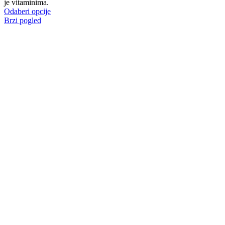
je vitaminima.
Ovaj
Odaberi opcije
proizvod
Brzi pogled
ima
više
varijanti.
Opcije
se
mogu
odabrati
na
stranici
proizvoda