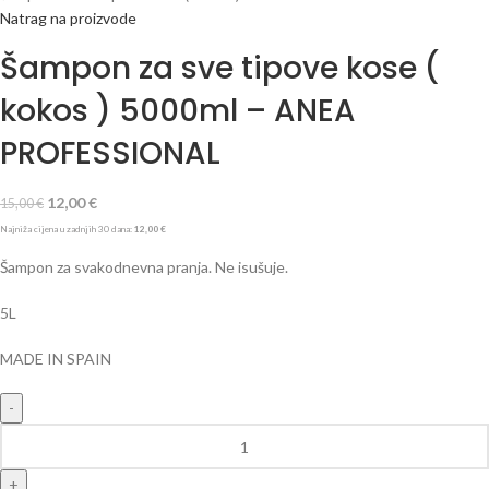
Natrag na proizvode
Šampon za sve tipove kose (
kokos ) 5000ml – ANEA
PROFESSIONAL
12,00
€
15,00
€
Najniža cijena u zadnjih 30 dana:
12,00
€
Šampon za svakodnevna pranja. Ne isušuje.
5L
MADE IN SPAIN