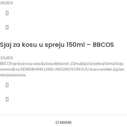
30,00
€
Sjaj za kosu u spreju 150ml – BBCOS
10,00
€
BBCOS sprej za kosu ostavlja kosu blistavom. Zahvaljujući posebnoj formuli koja
se temelji na SJEMENKAMA LANA i ARGANOVOM ULJU stvara neviđen sjaj bez
otežavanja kose.
O NAMA