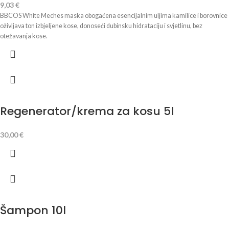
9,03
€
BBCOS White Meches maska obogaćena esencijalnim uljima kamilice i borovnice
oživljava ton izbjeljene kose, donoseći dubinsku hidrataciju i svjetlinu, bez
otežavanja kose.
Regenerator/krema za kosu 5l
30,00
€
Šampon 10l