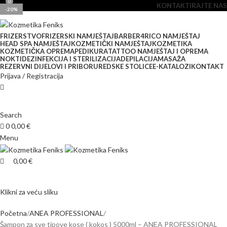
0
KONTAKTIRAJTE NAS
-20%
FRIZERSTVO
FRIZERSKI NAMJEŠTAJ
BARBER
4RICO NAMJEŠTAJ
HEAD SPA NAMJEŠTAJ
KOZMETIČKI NAMJEŠTAJ
KOZMETIKA
KOZMETIČKA OPREMA
PEDIKURA
TATTOO NAMJEŠTAJ I OPREMA
NOKTI
DEZINFEKCIJA I STERILIZACIJA
DEPILACIJA
MASAŽA
REZERVNI DIJELOVI I PRIBOR
UREDSKE STOLICE
E-KATALOZI
KONTAKT
Prijava / Registracija
Search
0
0,00
€
Menu
0,00
€
Klikni za veću sliku
Početna
ANEA PROFESSIONAL
Šampon za sve tipove kose ( kokos ) 5000ml – ANEA PROFESSIONAL