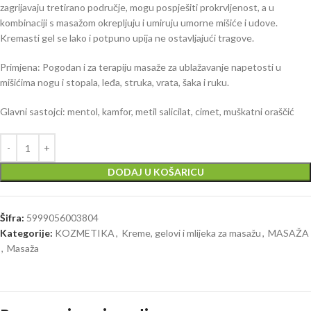
zagrijavaju tretirano područje, mogu pospješiti prokrvljenost, a u
kombinaciji s masažom okrepljuju i umiruju umorne mišiće i udove.
Kremasti gel se lako i potpuno upija ne ostavljajući tragove.
Primjena: Pogodan i za terapiju masaže za ublažavanje napetosti u
mišićima nogu i stopala, leđa, struka, vrata, šaka i ruku.
Glavni sastojci: mentol, kamfor, metil salicilat, cimet, muškatni oraščić
DODAJ U KOŠARICU
Šifra:
5999056003804
Kategorije:
KOZMETIKA
,
Kreme, gelovi i mlijeka za masažu
,
MASAŽA
,
Masaža