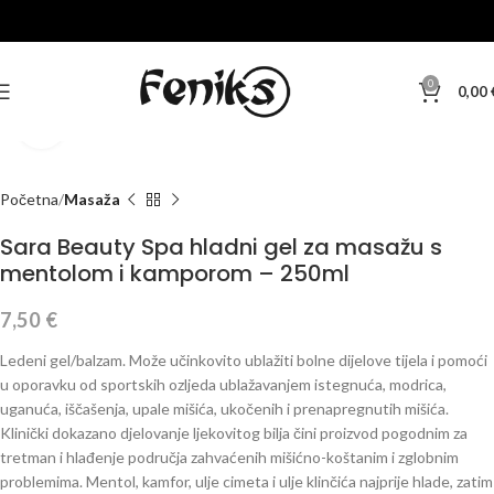
0
0,00
Klikni za veću sliku
Početna
Masaža
Sara Beauty Spa hladni gel za masažu s
mentolom i kamporom – 250ml
7,50
€
Ledeni gel/balzam. Može učinkovito ublažiti bolne dijelove tijela i pomoći
u oporavku od sportskih ozljeda ublažavanjem istegnuća, modrica,
uganuća, iščašenja, upale mišića, ukočenih i prenapregnutih mišića.
Klinički dokazano djelovanje ljekovitog bilja čini proizvod pogodnim za
tretman i hlađenje područja zahvaćenih mišićno-koštanim i zglobnim
problemima. Mentol, kamfor, ulje cimeta i ulje klinčića najprije hlade, zatim