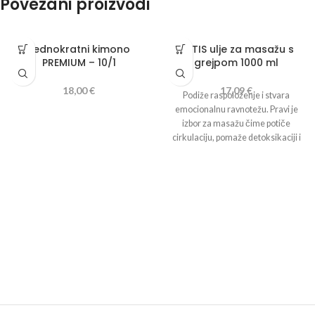
Povezani proizvodi
Jednokratni kimono
METIS ulje za masažu s
PREMIUM – 10/1
grejpom 1000 ml
18,00
€
17,09
€
Podiže raspoloženje i stvara
emocionalnu ravnotežu. Pravi je
izbor za masažu čime potiče
cirkulaciju, pomaže detoksikaciji i
uklanja višak vode iz tijela. Tijekom
masaže aktivne komponente
prodiru dublje u kožu i čine je
svilenkastom, glatkom i čvrstom.
Rafinirano bademovo ulje s
dodatkom eteričnog ulja grejpa.
Sastojci: Prunus Amygdalus
(Almond) Dulcis Oil, Citrus
Paradidi (Grapefruit) Peel Oil,
Tocophherol, Limonene, Linalool,
Citral.