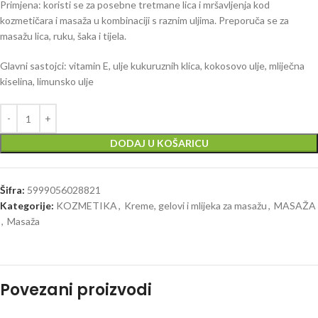
Primjena: koristi se za posebne tretmane lica i mršavljenja kod
kozmetičara i masaža u kombinaciji s raznim uljima. Preporuča se za
masažu lica, ruku, šaka i tijela.
Glavni sastojci: vitamin E, ulje kukuruznih klica, kokosovo ulje, mliječna
kiselina, limunsko ulje
DODAJ U KOŠARICU
Šifra:
5999056028821
Kategorije:
KOZMETIKA
,
Kreme, gelovi i mlijeka za masažu
,
MASAŽA
,
Masaža
Povezani proizvodi