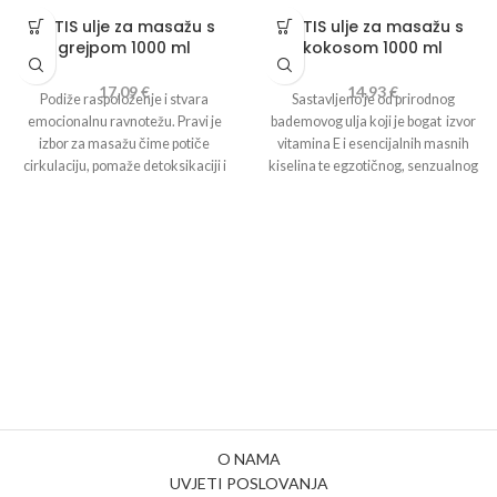
METIS ulje za masažu s
METIS ulje za masažu s
grejpom 1000 ml
kokosom 1000 ml
17,09
€
14,93
€
Podiže raspoloženje i stvara
Sastavljeno je od prirodnog
emocionalnu ravnotežu. Pravi je
bademovog ulja koji je bogat izvor
izbor za masažu čime potiče
vitamina E i esencijalnih masnih
cirkulaciju, pomaže detoksikaciji i
kiselina te egzotičnog, senzualnog
uklanja višak vode iz tijela. Tijekom
ekstrakta kokosa. Ovo ulje ubrzava
masaže aktivne komponente
regeneraciju i hrani kožu,
prodiru dublje u kožu i čine je
ostavljajući prepoznatljiv tropski
svilenkastom, glatkom i čvrstom.
miris kokosa. Rafinirano bademovo
Rafinirano bademovo ulje s
ulje s dodatkom ekstrakta kokosa
dodatkom eteričnog ulja grejpa.
Sastojci: Prunus Amygdalus
Sastojci: Prunus Amygdalus
(Almond) Dulcis Oil, Tocophherol,
(Almond) Dulcis Oil, Citrus
Parfum, Benzyl Salicylate, Hexyl
Paradidi (Grapefruit) Peel Oil,
Cinnamal, Coumarin.
Tocophherol, Limonene, Linalool,
Citral.
O NAMA
UVJETI POSLOVANJA