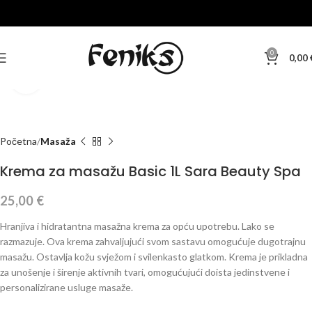
0
0,00
Klikni za veću sliku
Početna
Masaža
Krema za masažu Basic 1L Sara Beauty Spa
25,00
€
Hranjiva i hidratantna masažna krema za opću upotrebu. Lako se
razmazuje. Ova krema zahvaljujući svom sastavu omogućuje dugotrajnu
masažu. Ostavlja kožu svježom i svilenkasto glatkom. Krema je prikladna
za unošenje i širenje aktivnih tvari, omogućujući doista jedinstvene i
personalizirane usluge masaže.