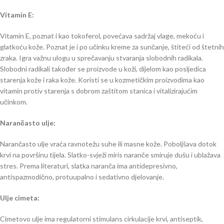
Vitamin E:
Vitamin E, poznat i kao tokoferol, povećava sadržaj vlage, mekoću i
glatkoću kože. Poznat je i po učinku kreme za sunčanje, štiteći od štetnih
zraka. Igra važnu ulogu u sprečavanju stvaranja slobodnih radikala.
Slobodni radikali također se proizvode u koži, dijelom kao posljedica
starenja kože i raka kože. Koristi se u kozmetičkim proizvodima kao
vitamin protiv starenja s dobrom zaštitom stanica i vitalizirajućim
učinkom.
Narančasto ulje:
Narančasto ulje vraća ravnotežu suhe ili masne kože. Poboljšava dotok
krvi na površinu tijela. Slatko-svježi miris naranče smiruje dušu i ublažava
stres. Prema literaturi, slatka naranča ima antidepresivno,
antispazmodično, protuupalno i sedativno djelovanje.
Ulje cimeta:
Cimetovo ulje ima regulatorni stimulans cirkulacije krvi, antiseptik,