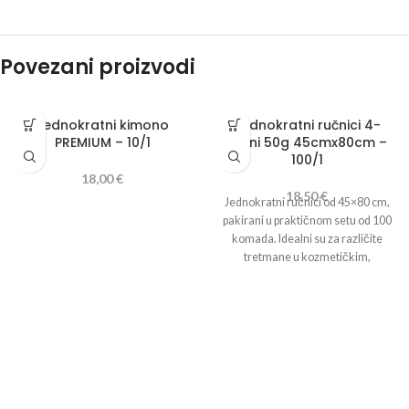
Povezani proizvodi
Jednokratni kimono
Jednokratni ručnici 4-
PREMIUM – 10/1
slojni 50g 45cmx80cm –
100/1
18,00
€
18,50
€
Jednokratni ručnici od 45×80 cm,
pakirani u praktičnom setu od 100
komada. Idealni su za različite
tretmane u kozmetičkim,
frizerskim , pedikerskim i
medicinskim salonima, pružajući
visoku higijenu i udobnost.