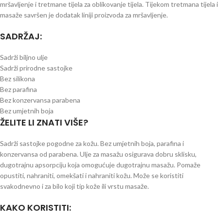
mršavljenje i tretmane tijela za oblikovanje tijela. Tijekom tretmana tijela i
masaže savršen je dodatak liniji proizvoda za mršavljenje.
SADRŽAJ:
Sadrži biljno ulje
Sadrži prirodne sastojke
Bez silikona
Bez parafina
Bez konzervansa parabena
Bez umjetnih boja
ŽELITE LI ZNATI VIŠE?
Sadrži sastojke pogodne za kožu. Bez umjetnih boja, parafina i
konzervansa od parabena. Ulje za masažu osigurava dobru sklisku,
dugotrajnu apsorpciju koja omogućuje dugotrajnu masažu. Pomaže
opustiti, nahraniti, omekšati i nahraniti kožu. Može se koristiti
svakodnevno i za bilo koji tip kože ili vrstu masaže.
KAKO KORISTITI: