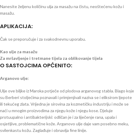
Nanesite željenu količinu ulja za masažu na čistu, neoštećenu kožu i
masažu.
APLIKACIJA:
Čak se preporučuje i za svakodnevnu uporabu.
Kao ulje za masažu
Za mršavljenje i tretmane tijela za oblikovanje tijela
O SASTOJCIMA OPĆENITO:
Arganovo ulje:
Ulje ove biljke iz Maroka potječe od plodova arganovog stabla. Blago koje
su Berberi stoljećima poznavali i primjenjivali naziva se i eliksirom ljepote
ili tekućeg zlata. Vrijedna je sirovina za kozmetičku industriju i može se
naći u mnogim proizvodima za njegu kože i njegu kose. Djeluje
protuupalno i antibakterijski: odličan je i za liječenje rana, upala i
osjetljive, problematične kože. Arganovo ulje daje vam posebno meku,
svilenkastu kožu. Zaglađuje i obnavlja fine linije.