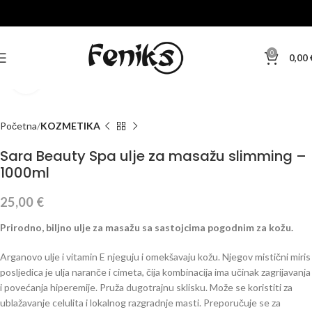
0
0,00
Klikni za veću sliku
Početna
KOZMETIKA
Sara Beauty Spa ulje za masažu slimming –
1000ml
25,00
€
Prirodno, biljno ulje za masažu sa sastojcima pogodnim za kožu.
Arganovo ulje i vitamin E njeguju i omekšavaju kožu. Njegov mistični miris
posljedica je ulja naranče i cimeta, čija kombinacija ima učinak zagrijavanja
i povećanja hiperemije. Pruža dugotrajnu sklisku. Može se koristiti za
ublažavanje celulita i lokalnog razgradnje masti. Preporučuje se za