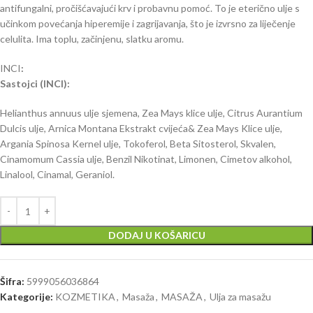
antifungalni, pročišćavajući krv i probavnu pomoć. To je eterično ulje s
učinkom povećanja hiperemije i zagrijavanja, što je izvrsno za liječenje
celulita. Ima toplu, začinjenu, slatku aromu.
INCI
:
Sastojci (INCI):
Helianthus annuus ulje sjemena, Zea Mays klice ulje, Citrus Aurantium
Dulcis ulje, Arnica Montana Ekstrakt cvijeća& Zea Mays Klice ulje,
Argania Spinosa Kernel ulje, Tokoferol, Beta Sitosterol, Skvalen,
Cinamomum Cassia ulje, Benzil Nikotinat, Limonen, Cimetov alkohol,
Linalool, Cinamal, Geraniol.
DODAJ U KOŠARICU
Šifra:
5999056036864
Kategorije:
KOZMETIKA
,
Masaža
,
MASAŽA
,
Ulja za masažu