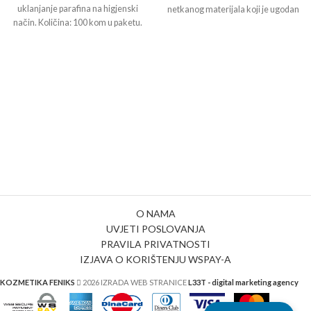
uklanjanje parafina na higjenski
netkanog materijala koji je ugodan
način. Količina: 100 kom u paketu.
i mekan na dodir. Lagana je i
prozračna te je savršen način da
kosa klijentica ne smeta tijekom
tretmana na licu. Namijenjena za
korištenje tijekom svih vrsta
kozmetičkih tretmana. Neophodno
rješenje za sve kozmetičke salone,
klinike ili spa centre.
O NAMA
UVJETI POSLOVANJA
PRAVILA PRIVATNOSTI
IZJAVA O KORIŠTENJU WSPAY-A
KOZMETIKA FENIKS
2026 IZRADA WEB STRANICE
L33T - digital marketing agency