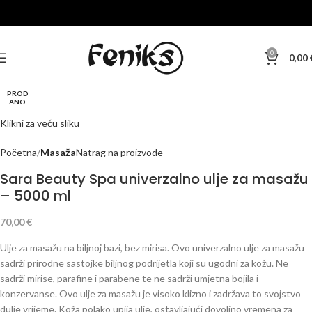
0
0,00
PROD
ANO
Klikni za veću sliku
Početna
Masaža
Natrag na proizvode
Sara Beauty Spa univerzalno ulje za masažu
– 5000 ml
70,00
€
Ulje za masažu na biljnoj bazi, bez mirisa. Ovo univerzalno ulje za masažu
sadrži prirodne sastojke biljnog podrijetla koji su ugodni za kožu. Ne
sadrži mirise, parafine i parabene te ne sadrži umjetna bojila i
konzervanse. Ovo ulje za masažu je visoko klizno i zadržava to svojstvo
dulje vrijeme. Koža polako upija ulje, ostavljajući dovoljno vremena za