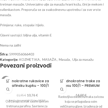
tretman masaže. Univerzalno ulje za masažu hrani kožu, čini je mekom i
svilenkastom. Preporuča se za svakodnevnu upotrebu i za sve vrste
masaža.
Primjena: ruke, stopala i tijelo.
Glavni sastojci: biljna ulja, vitamin E
Nema na zalihi
Šifra:
5999056066403
Kategorije:
KOZMETIKA
,
MASAŽA
,
Masaža
,
Ulja za masažu
Povezani proizvodi
Jednokratne rukavice za
Jednokratne trake za
-10%
parafinsku kupku – 100/1
kosu 100/1 – PREMIUM
10,76
€
14,00
€
11,95
€
Rastezljiva elastična traka za kosu
Najniža cijena u zadnjih 30 dana:
10,76
€
Održavaju učinak saune tijekom
koja se prilagođava svim
tretmana parafina. Savršene za
veličinama glave. Izrađena je od