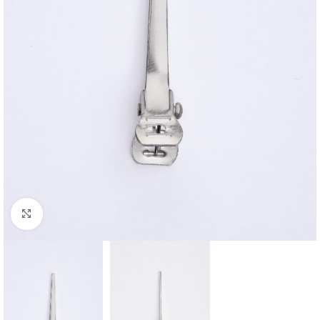
Klikni za veću sliku