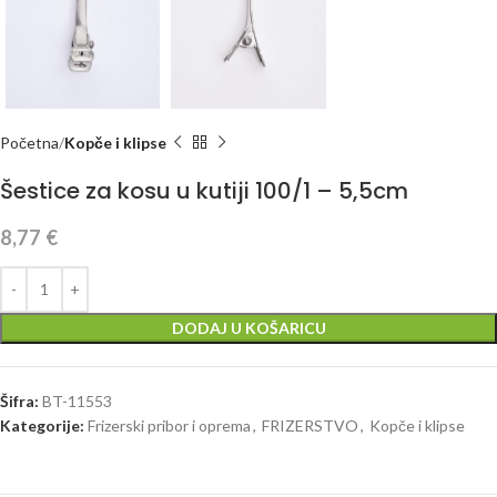
Početna
Kopče i klipse
Šestice za kosu u kutiji 100/1 – 5,5cm
8,77
€
DODAJ U KOŠARICU
Šifra:
BT-11553
Kategorije:
Frizerski pribor i oprema
,
FRIZERSTVO
,
Kopče i klipse