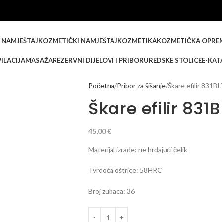
 NAMJEŠTAJ
KOZMETIČKI NAMJEŠTAJ
KOZMETIKA
KOZMETIČKA OPRE
ILACIJA
MASAŽA
REZERVNI DIJELOVI I PRIBOR
UREDSKE STOLICE
E-KAT
Početna
Pribor za šišanje
Škare efilir 831BL
Škare efilir 831B
45,00
€
Materijal izrade: ne hrđajući čelik
Tvrdoća oštrice: 58HRC
Broj zubaca: 36