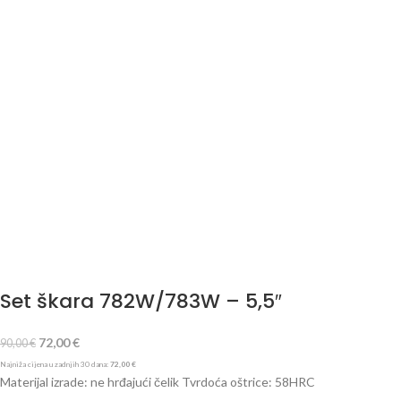
Set škara 782W/783W – 5,5″
72,00
€
90,00
€
Najniža cijena u zadnjih 30 dana:
72,00
€
Materijal izrade: ne hrđajući čelik Tvrdoća oštrice: 58HRC