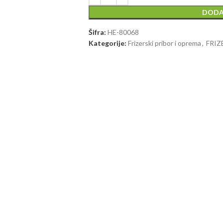
DODA
Šifra:
HE-80068
Kategorije:
Frizerski pribor i oprema
,
FRI