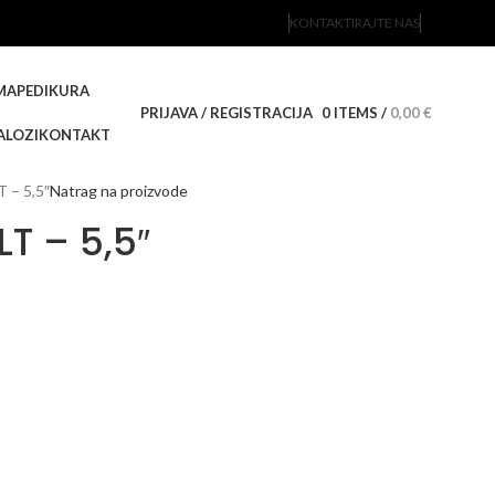
KONTAKTIRAJTE NAS
MA
PEDIKURA
PRIJAVA / REGISTRACIJA
0
ITEMS
/
0,00
€
ALOZI
KONTAKT
T – 5,5″
Natrag na proizvode
LT – 5,5″