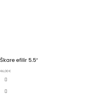
Škare efilir 5.5″
46,00
€