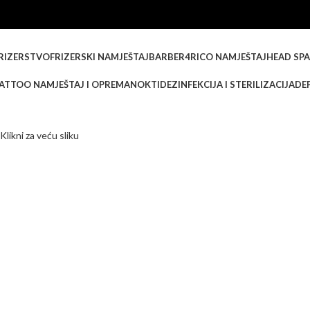
RIZERSTVO
FRIZERSKI NAMJEŠTAJ
BARBER
4RICO NAMJEŠTAJ
HEAD SPA
ATTOO NAMJEŠTAJ I OPREMA
NOKTI
DEZINFEKCIJA I STERILIZACIJA
DEP
Klikni za veću sliku