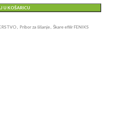
J U KOŠARICU
ZERSTVO
,
Pribor za šišanje
,
Škare efilir FENIKS