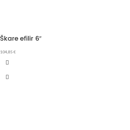
Škare efilir 6″
104,85
€