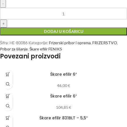
DODAJ U KOŠARICU
Šifra:
HE-80086
Kategorije:
Frizerski pribor i oprema
,
FRIZERSTVO
,
Pribor za šišanje
,
Škare efilir FENIKS
Povezani proizvodi
Škare efilir 6″
46,00
€
Škare efilir 6″
104,85
€
Škare efilir 831BLT – 5,5″