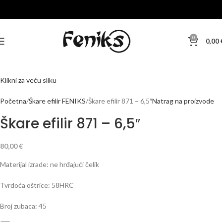
0
0,00
Klikni za veću sliku
Početna
Škare efilir FENIKS
Škare efilir 871 – 6,5″
Natrag na proizvode
Škare efilir 871 – 6,5″
80,00
€
Materijal izrade: ne hrđajući čelik
Tvrdoća oštrice: 58HRC
Broj zubaca: 45