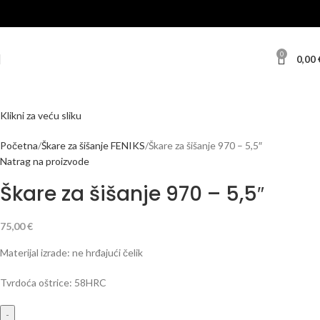
0
0,00
Klikni za veću sliku
Početna
Škare za šišanje FENIKS
Škare za šišanje 970 – 5,5″
Natrag na proizvode
Škare za šišanje 970 – 5,5″
75,00
€
Materijal izrade: ne hrđajući čelik
Tvrdoća oštrice: 58HRC