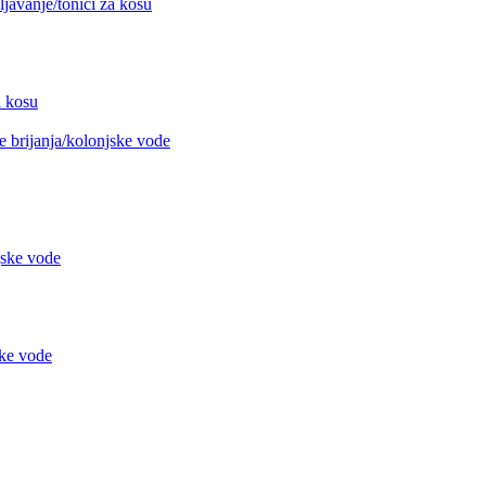
avanje/tonici za kosu
 kosu
 brijanja/kolonjske vode
jske vode
ke vode