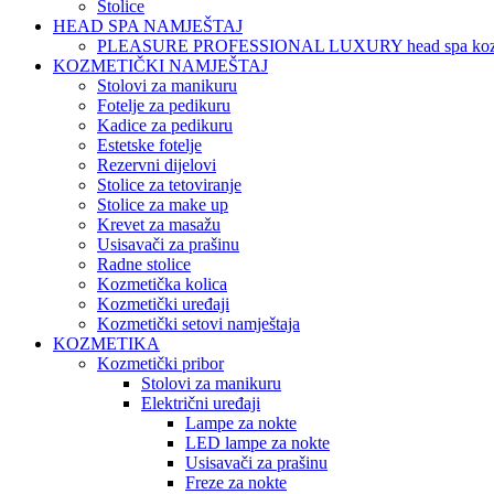
Stolice
HEAD SPA NAMJEŠTAJ
PLEASURE PROFESSIONAL LUXURY head spa koz
KOZMETIČKI NAMJEŠTAJ
Stolovi za manikuru
Fotelje za pedikuru
Kadice za pedikuru
Estetske fotelje
Rezervni dijelovi
Stolice za tetoviranje
Stolice za make up
Krevet za masažu
Usisavači za prašinu
Radne stolice
Kozmetička kolica
Kozmetički uređaji
Kozmetički setovi namještaja
KOZMETIKA
Kozmetički pribor
Stolovi za manikuru
Električni uređaji
Lampe za nokte
LED lampe za nokte
Usisavači za prašinu
Freze za nokte