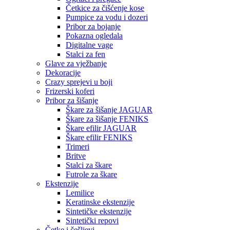
Četkice za čišćenje kose
Pumpice za vodu i dozeri
Pribor za bojanje
Pokazna ogledala
Digitalne vage
Stalci za fen
Glave za vježbanje
Dekoracije
Crazy sprejevi u boji
Frizerski koferi
Pribor za šišanje
Škare za šišanje JAGUAR
Škare za šišanje FENIKS
Škare efilir JAGUAR
Škare efilir FENIKS
Trimeri
Britve
Stalci za škare
Futrole za škare
Ekstenzije
Lemilice
Keratinske ekstenzije
Sintetičke ekstenzije
Sintetički repovi
Četke i češljevi