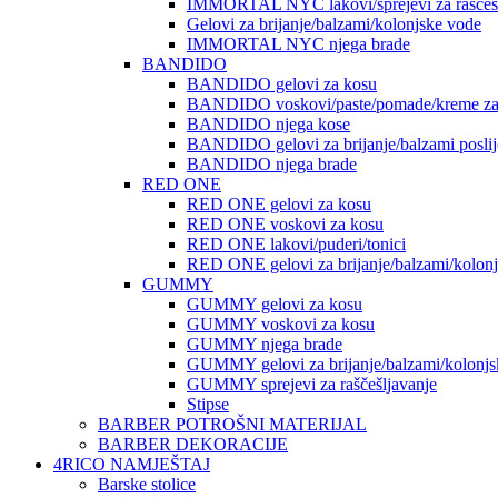
IMMORTAL NYC lakovi/sprejevi za raščešlj
Gelovi za brijanje/balzami/kolonjske vode
IMMORTAL NYC njega brade
BANDIDO
BANDIDO gelovi za kosu
BANDIDO voskovi/paste/pomade/kreme za
BANDIDO njega kose
BANDIDO gelovi za brijanje/balzami poslije
BANDIDO njega brade
RED ONE
RED ONE gelovi za kosu
RED ONE voskovi za kosu
RED ONE lakovi/puderi/tonici
RED ONE gelovi za brijanje/balzami/kolon
GUMMY
GUMMY gelovi za kosu
GUMMY voskovi za kosu
GUMMY njega brade
GUMMY gelovi za brijanje/balzami/kolonjs
GUMMY sprejevi za raščešljavanje
Stipse
BARBER POTROŠNI MATERIJAL
BARBER DEKORACIJE
4RICO NAMJEŠTAJ
Barske stolice