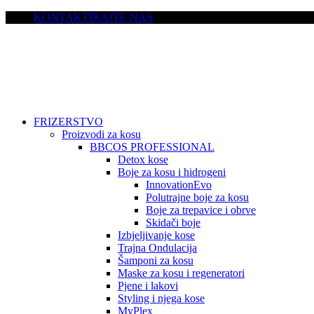
KONTAKTIRAJTE NAS
FRIZERSTVO
Proizvodi za kosu
BBCOS PROFESSIONAL
Detox kose
Boje za kosu i hidrogeni
InnovationEvo
Polutrajne boje za kosu
Boje za trepavice i obrve
Skidači boje
Izbjeljivanje kose
Trajna Ondulacija
Šamponi za kosu
Maske za kosu i regeneratori
Pjene i lakovi
Styling i njega kose
MyPlex