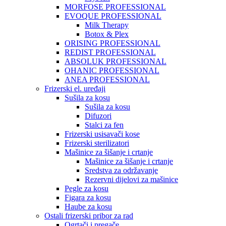
MORFOSE PROFESSIONAL
EVOQUE PROFESSIONAL
Milk Therapy
Botox & Plex
ORISING PROFESSIONAL
REDIST PROFESSIONAL
ABSOLUK PROFESSIONAL
OHANIC PROFESSIONAL
ANEA PROFESSIONAL
Frizerski el. uređaji
Sušila za kosu
Sušila za kosu
Difuzori
Stalci za fen
Frizerski usisavači kose
Frizerski sterilizatori
Mašinice za šišanje i crtanje
Mašinice za šišanje i crtanje
Sredstva za održavanje
Rezervni dijelovi za mašinice
Pegle za kosu
Figara za kosu
Haube za kosu
Ostali frizerski pribor za rad
Ogrtači i pregače