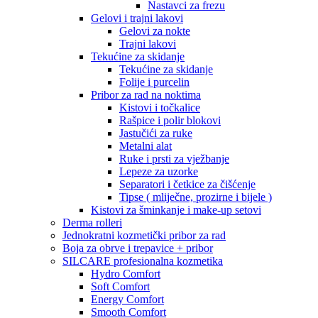
Nastavci za frezu
Gelovi i trajni lakovi
Gelovi za nokte
Trajni lakovi
Tekućine za skidanje
Tekućine za skidanje
Folije i purcelin
Pribor za rad na noktima
Kistovi i točkalice
Rašpice i polir blokovi
Jastučići za ruke
Metalni alat
Ruke i prsti za vježbanje
Lepeze za uzorke
Separatori i četkice za čišćenje
Tipse ( mliječne, prozirne i bijele )
Kistovi za šminkanje i make-up setovi
Derma rolleri
Jednokratni kozmetički pribor za rad
Boja za obrve i trepavice + pribor
SILCARE profesionalna kozmetika
Hydro Comfort
Soft Comfort
Energy Comfort
Smooth Comfort