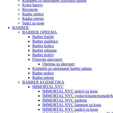
Kompleti za opremanje frizerskih salona
Kolor barovi
Recepcije
Radne stolice
Radna mjesta
Stalci za noge
BARBER
BARBER OPREMA
Barber fotelje
Barber mašinice
Barber kolica
Barber reklame
Barber koferi
Frizerski glavoperi
Oprema za glavoper
Kompleti za opremanje barber salona
Radne stolice
Radna mjesta
BARBER KOZMETIKA
IMMORTAL NYC
IMMORTAL NYC gelovi za kosu
IMMORTAL NYC voskovi/paste/pomade/kr
IMMORTAL NYC parfemi
IMMORTAL NYC šamponi za kosu
IMMORTAL NYC puderi za kosu