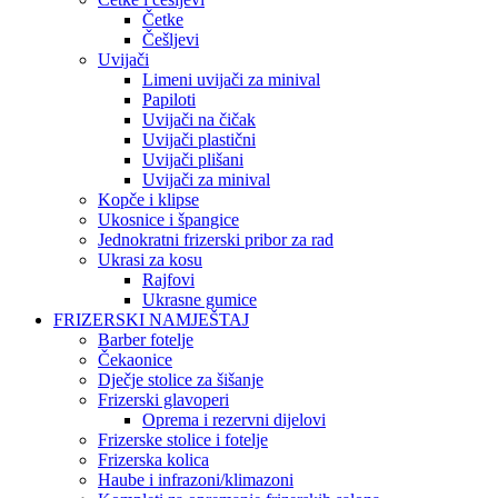
Četke
Češljevi
Uvijači
Limeni uvijači za minival
Papiloti
Uvijači na čičak
Uvijači plastični
Uvijači plišani
Uvijači za minival
Kopče i klipse
Ukosnice i špangice
Jednokratni frizerski pribor za rad
Ukrasi za kosu
Rajfovi
Ukrasne gumice
FRIZERSKI NAMJEŠTAJ
Barber fotelje
Čekaonice
Dječje stolice za šišanje
Frizerski glavoperi
Oprema i rezervni dijelovi
Frizerske stolice i fotelje
Frizerska kolica
Haube i infrazoni/klimazoni