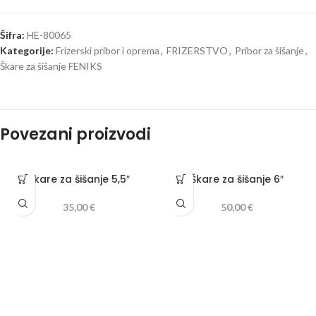
Šifra:
HE-80065
Kategorije:
Frizerski pribor i oprema
,
FRIZERSTVO
,
Pribor za šišanje
,
Škare za šišanje FENIKS
Povezani proizvodi
Škare za šišanje 5,5″
Škare za šišanje 6″
35,00
€
50,00
€