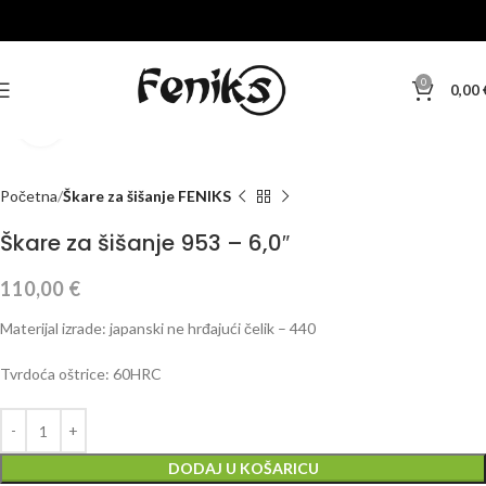
0
0,00
Klikni za veću sliku
Početna
Škare za šišanje FENIKS
Škare za šišanje 953 – 6,0″
110,00
€
Materijal izrade: japanski ne hrđajući čelik – 440
Tvrdoća oštrice: 60HRC
DODAJ U KOŠARICU