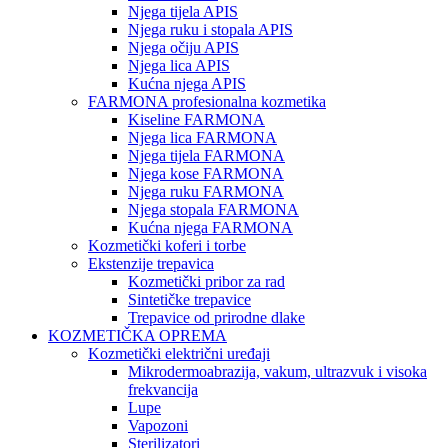
Njega tijela APIS
Njega ruku i stopala APIS
Njega očiju APIS
Njega lica APIS
Kućna njega APIS
FARMONA profesionalna kozmetika
Kiseline FARMONA
Njega lica FARMONA
Njega tijela FARMONA
Njega kose FARMONA
Njega ruku FARMONA
Njega stopala FARMONA
Kućna njega FARMONA
Kozmetički koferi i torbe
Ekstenzije trepavica
Kozmetički pribor za rad
Sintetičke trepavice
Trepavice od prirodne dlake
KOZMETIČKA OPREMA
Kozmetički električni uređaji
Mikrodermoabrazija, vakum, ultrazvuk i visoka
frekvancija
Lupe
Vapozoni
Sterilizatori