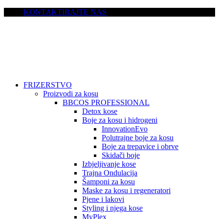
KONTAKTIRAJTE NAS
FRIZERSTVO
Proizvodi za kosu
BBCOS PROFESSIONAL
Detox kose
Boje za kosu i hidrogeni
InnovationEvo
Polutrajne boje za kosu
Boje za trepavice i obrve
Skidači boje
Izbjeljivanje kose
Trajna Ondulacija
Šamponi za kosu
Maske za kosu i regeneratori
Pjene i lakovi
Styling i njega kose
MyPlex