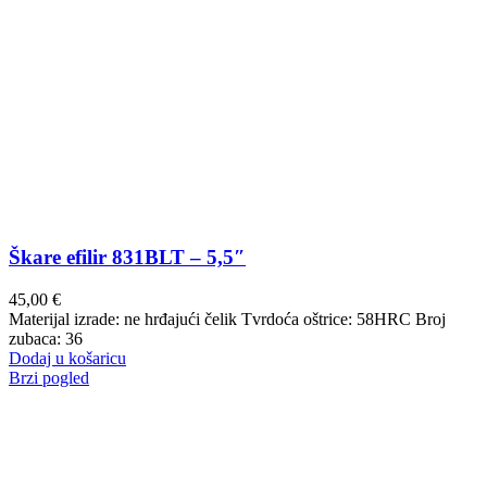
Škare efilir 831BLT – 5,5″
45,00
€
Materijal izrade: ne hrđajući čelik Tvrdoća oštrice: 58HRC Broj
zubaca: 36
Dodaj u košaricu
Brzi pogled