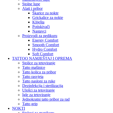
Stolne lupe
Alati i pribor
Škarice za nokte
Grickalice za nokte
Kliješta
Potiskivači
Nastavci
Proizvodi za pedikuru
Energy Comfort
Smooth Comfort
Hydro Comfort
Soft Comfort
TATTOO NAMJEŠTAJ I OPREMA
Stolice za tetoviranje
Tatto mašinice
Tatto kolica za pribor
Tatto rasvjeta
Tatto nasloni za ruke
Dezinfekcija i sterilizacija
Ulošci za tetoviranje
Igle za tetoviranje
Jednokratni tatto pribor za rad
Tatto grip
NOKTI
Stolovi za manikuru