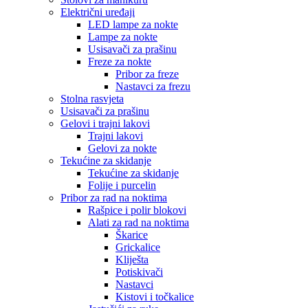
Električni uređaji
LED lampe za nokte
Lampe za nokte
Usisavači za prašinu
Freze za nokte
Pribor za freze
Nastavci za frezu
Stolna rasvjeta
Usisavači za prašinu
Gelovi i trajni lakovi
Trajni lakovi
Gelovi za nokte
Tekućine za skidanje
Tekućine za skidanje
Folije i purcelin
Pribor za rad na noktima
Rašpice i polir blokovi
Alati za rad na noktima
Škarice
Grickalice
Kliješta
Potiskivači
Nastavci
Kistovi i točkalice