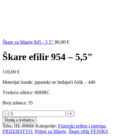
Škare za šišanje 845 - 5,5"
80,00
€
Škare efilir 954 – 5,5″
110,00
€
Materijal izrade: japanski ne hrđajući čelik – 440
Tvrdoća oštrice: 60HRC
Broj zubaca: 35
Škare
efilir
Dodaj u košaricu
954
Šifra:
HE-80066
Kategorije:
Frizerski pribor i oprema
,
-
FRIZERSTVO
,
Pribor za šišanje
,
Škare efilir FENIKS
5,5"