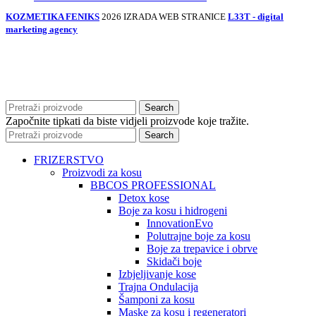
KOZMETIKA FENIKS
2026 IZRADA WEB STRANICE
L33T - digital
marketing agency
Search
Započnite tipkati da biste vidjeli proizvode koje tražite.
Search
FRIZERSTVO
Proizvodi za kosu
BBCOS PROFESSIONAL
Detox kose
Boje za kosu i hidrogeni
InnovationEvo
Polutrajne boje za kosu
Boje za trepavice i obrve
Skidači boje
Izbjeljivanje kose
Trajna Ondulacija
Šamponi za kosu
Maske za kosu i regeneratori