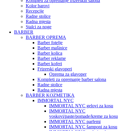
Kompleti za opremanje frizerskih salona
Kolor barovi
Recepcije
Radne stolice
Radna mjesta
Stalci za noge
BARBER
BARBER OPREMA
Barber fotelje
Barber mašinice
Barber kolica
Barber reklame
Barber koferi
Frizerski glavoperi
Oprema za glavoper
Kompleti za opremanje barber salona
Radne stolice
Radna mjesta
BARBER KOZMETIKA
IMMORTAL NYC
IMMORTAL NYC gelovi za kosu
IMMORTAL NYC
voskovi/paste/pomade/kreme za kosu
IMMORTAL NYC parfemi
IMMORTAL NYC šamponi za kosu