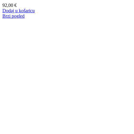
92,00
€
Dodaj u košaricu
Brzi pogled