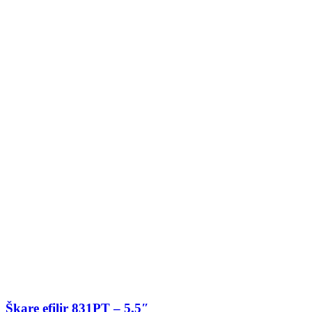
Škare efilir 831PT – 5,5″