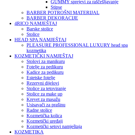
GUMMY sprejevi za raščešljavanje
Stipse
BARBER POTROŠNI MATERIJAL
BARBER DEKORACIJE
4RICO NAMJEŠTAJ
Barske stolice
Stolice
HEAD SPA NAMJEŠTAJ
PLEASURE PROFESSIONAL LUXURY head spa
kozmetika
KOZMETIČKI NAMJEŠTAJ
Stolovi za manikuru
Fotelje za pedikuru
Kadice za pedikuru
Estetske fotelje
Rezervni dijelovi
Stolice za tetoviranje
Stolice za make up
Krevet za masažu
Usisavači za prašinu
Radne stolice
Kozmetička kolica
Kozmetički uređaji
Kozmetički setovi namještaja
KOZMETIKA