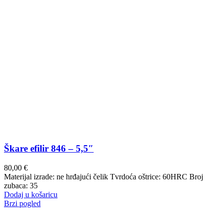
Škare efilir 846 – 5,5″
80,00
€
Materijal izrade: ne hrđajući čelik Tvrdoća oštrice: 60HRC Broj
zubaca: 35
Dodaj u košaricu
Brzi pogled