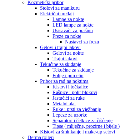
Kozmetički pribor
Stolovi za manikuru
Električni uređaji
Lampe za nokte
LED lampe za nokte
Usisavači za prašinu
Freze za nokte
Nastavci za frezu
Gelovi i trajni lakovi
Gelovi za nokte
Trajni lakovi
Tekućine za skidanje
Tekućine za skidanje
Folije i purcelin
Pribor za rad na noktima
Kistovi i točkalice
Rašpice i polir blokovi
Jastučići za ruke
Metalni alat
Ruke i prsti za vježbanje
Lepeze za uzorke
Separatori i četkice za čišćenje
Tipse ( mliječne, prozirne i bijele )
Kistovi za šminkanje i make-up setovi
Derma rolleri