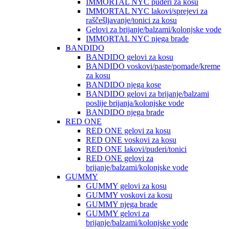
IMMORTAL NYC puderi za kosu
IMMORTAL NYC lakovi/sprejevi za
raščešljavanje/tonici za kosu
Gelovi za brijanje/balzami/kolonjske vode
IMMORTAL NYC njega brade
BANDIDO
BANDIDO gelovi za kosu
BANDIDO voskovi/paste/pomade/kreme
za kosu
BANDIDO njega kose
BANDIDO gelovi za brijanje/balzami
poslije brijanja/kolonjske vode
BANDIDO njega brade
RED ONE
RED ONE gelovi za kosu
RED ONE voskovi za kosu
RED ONE lakovi/puderi/tonici
RED ONE gelovi za
brijanje/balzami/kolonjske vode
GUMMY
GUMMY gelovi za kosu
GUMMY voskovi za kosu
GUMMY njega brade
GUMMY gelovi za
brijanje/balzami/kolonjske vode