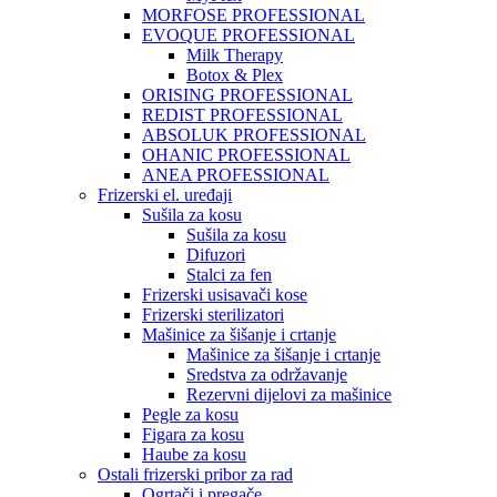
MORFOSE PROFESSIONAL
EVOQUE PROFESSIONAL
Milk Therapy
Botox & Plex
ORISING PROFESSIONAL
REDIST PROFESSIONAL
ABSOLUK PROFESSIONAL
OHANIC PROFESSIONAL
ANEA PROFESSIONAL
Frizerski el. uređaji
Sušila za kosu
Sušila za kosu
Difuzori
Stalci za fen
Frizerski usisavači kose
Frizerski sterilizatori
Mašinice za šišanje i crtanje
Mašinice za šišanje i crtanje
Sredstva za održavanje
Rezervni dijelovi za mašinice
Pegle za kosu
Figara za kosu
Haube za kosu
Ostali frizerski pribor za rad
Ogrtači i pregače