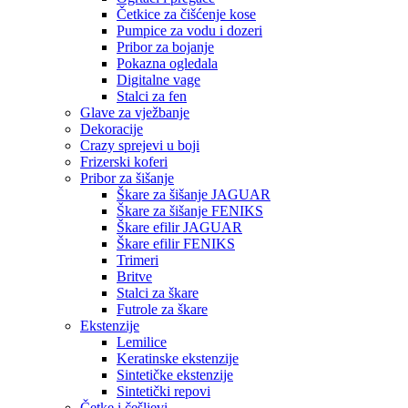
Četkice za čišćenje kose
Pumpice za vodu i dozeri
Pribor za bojanje
Pokazna ogledala
Digitalne vage
Stalci za fen
Glave za vježbanje
Dekoracije
Crazy sprejevi u boji
Frizerski koferi
Pribor za šišanje
Škare za šišanje JAGUAR
Škare za šišanje FENIKS
Škare efilir JAGUAR
Škare efilir FENIKS
Trimeri
Britve
Stalci za škare
Futrole za škare
Ekstenzije
Lemilice
Keratinske ekstenzije
Sintetičke ekstenzije
Sintetički repovi
Četke i češljevi