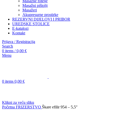
Masažne fotelje
Masažni pištolji
Masažeri
Akupresurne prostirke
REZERVNI DIJELOVI I PRIBOR
UREDSKE STOLICE
E-katalozi
Kontakt
Prijava / Registracija
Search
0
items
/
0,00
€
Menu
0
items
0,00
€
Klikni za veću sliku
Početna
FRIZERSTVO
Škare efilir 954 – 5,5″