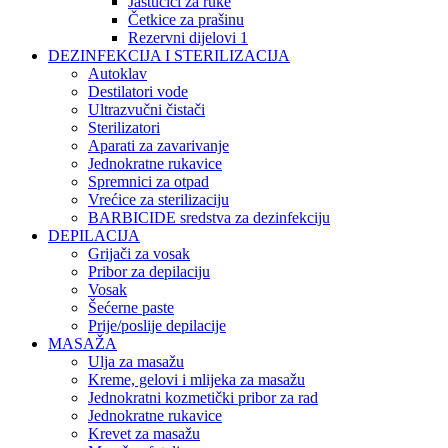
Jastučići za ruke
Četkice za prašinu
Rezervni dijelovi 1
DEZINFEKCIJA I STERILIZACIJA
Autoklav
Destilatori vode
Ultrazvučni čistači
Sterilizatori
Aparati za zavarivanje
Jednokratne rukavice
Spremnici za otpad
Vrećice za sterilizaciju
BARBICIDE sredstva za dezinfekciju
DEPILACIJA
Grijači za vosak
Pribor za depilaciju
Vosak
Šećerne paste
Prije/poslije depilacije
MASAŽA
Ulja za masažu
Kreme, gelovi i mlijeka za masažu
Jednokratni kozmetički pribor za rad
Jednokratne rukavice
Krevet za masažu