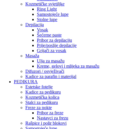
Kozmetičke svjetiljke
Ring Light
Samostojeće lupe
Stolne lupe
Depilacija
Vosak
Šećerne paste
Pribor za depilaciju
Prije/poslije depilacije
Grijači za vosak
Masaža
Ulja za masažu
Kreme, gelovi i mlijeka za masažu
Difuzori / osvježivači
Kadice za parafin i materijal
PEDIKURA
Estetske fotelje
Kadice za pedikuru
Kozmetička kolica
Stalci za pedikuru
Freze za nokte
Pribor za freze
Nastavci za frezu
Rašpice i polir blokovi
Samostojeće lupe