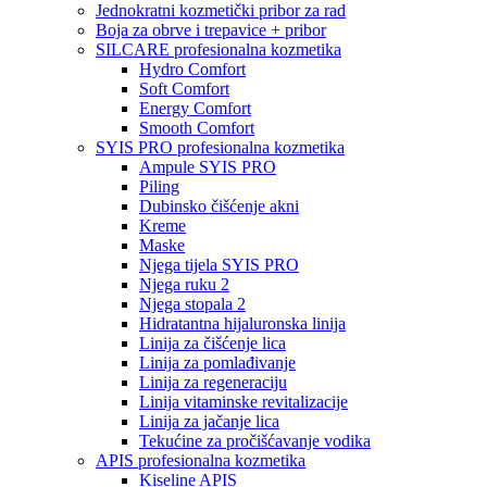
Jednokratni kozmetički pribor za rad
Boja za obrve i trepavice + pribor
SILCARE profesionalna kozmetika
Hydro Comfort
Soft Comfort
Energy Comfort
Smooth Comfort
SYIS PRO profesionalna kozmetika
Ampule SYIS PRO
Piling
Dubinsko čišćenje akni
Kreme
Maske
Njega tijela SYIS PRO
Njega ruku 2
Njega stopala 2
Hidratantna hijaluronska linija
Linija za čišćenje lica
Linija za pomlađivanje
Linija za regeneraciju
Linija vitaminske revitalizacije
Linija za jačanje lica
Tekućine za pročišćavanje vodika
APIS profesionalna kozmetika
Kiseline APIS