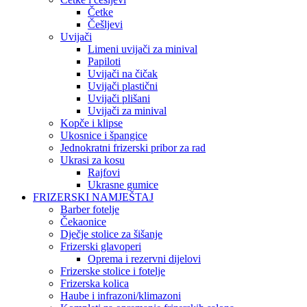
Četke
Češljevi
Uvijači
Limeni uvijači za minival
Papiloti
Uvijači na čičak
Uvijači plastični
Uvijači plišani
Uvijači za minival
Kopče i klipse
Ukosnice i špangice
Jednokratni frizerski pribor za rad
Ukrasi za kosu
Rajfovi
Ukrasne gumice
FRIZERSKI NAMJEŠTAJ
Barber fotelje
Čekaonice
Dječje stolice za šišanje
Frizerski glavoperi
Oprema i rezervni dijelovi
Frizerske stolice i fotelje
Frizerska kolica
Haube i infrazoni/klimazoni