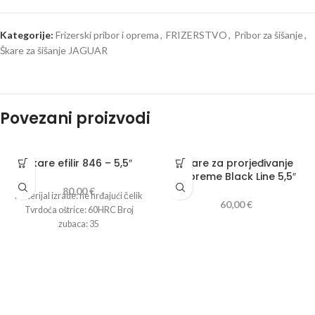
Kategorije:
Frizerski pribor i oprema
,
FRIZERSTVO
,
Pribor za šišanje
,
Škare za šišanje JAGUAR
Povezani proizvodi
Škare efilir 846 – 5,5″
Škare za prorjeđivanje
Supreme Black Line 5,5″
80,00
€
Materijal izrade: ne hrđajući čelik
60,00
€
Tvrdoća oštrice: 60HRC Broj
zubaca: 35