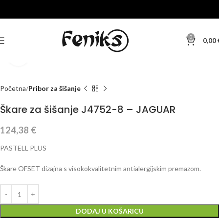
0
0,00
Klikni za veću sliku
Početna
Pribor za šišanje
Škare za šišanje J4752-8 – JAGUAR
124,38
€
PASTELL PLUS
Škare OFSET dizajna s visokokvalitetnim antialergijskim premazom.
DODAJ U KOŠARICU