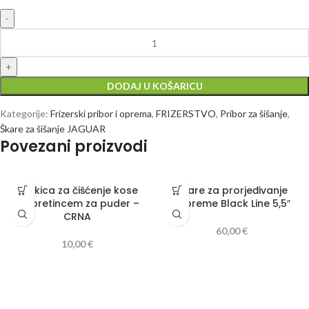
DODAJ U KOŠARICU
Kategorije:
Frizerski pribor i oprema
,
FRIZERSTVO
,
Pribor za šišanje
,
Škare za šišanje JAGUAR
Povezani proizvodi
Četkica za čišćenje kose
Škare za prorjeđivanje
sa pretincem za puder –
Supreme Black Line 5,5″
CRNA
60,00
€
10,00
€