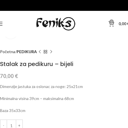
0
0,00
Klikni za veću sliku
Početna
PEDIKURA
Stalak za pedikuru – bijeli
70,00
€
Dimenzije jastuka za oslonac za noge: 25x21cm
Minimalna visina 39cm – maksimalna 68cm
Baza 35x33cm