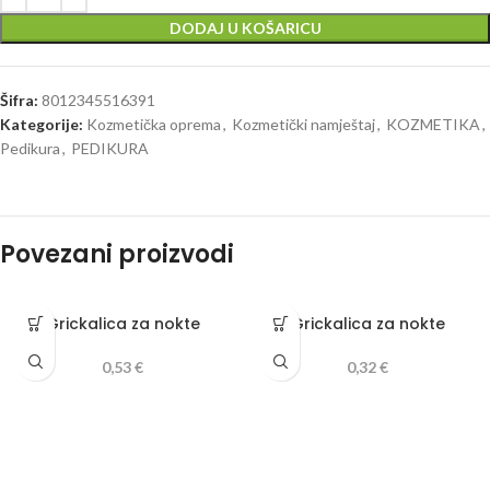
DODAJ U KOŠARICU
Šifra:
8012345516391
Kategorije:
Kozmetička oprema
,
Kozmetički namještaj
,
KOZMETIKA
,
Pedikura
,
PEDIKURA
Povezani proizvodi
Grickalica za nokte
Grickalica za nokte
0,53
€
0,32
€