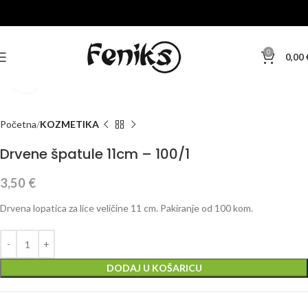
0
0,00
Klikni za veću sliku
Početna
KOZMETIKA
Drvene špatule 11cm – 100/1
3,50
€
Drvena lopatica za lice veličine 11 cm. Pakiranje od 100 kom.
DODAJ U KOŠARICU