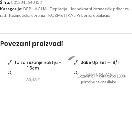
Šifra:
8012345540433
Kategorije:
DEPILACIJA
,
Depilacija
,
Jednokratni kozmetički pribor za
rad
,
Kozmetička oprema
,
KOZMETIKA
,
Pribor za depilaciju
Povezani proizvodi
Kliješta za rezanje noktiju –
Make Up Set – 18/1
-30%
1,5cm
14,87
€
21,24
€
Set kozmetičkih četkica od 100%
33,18
€
prirodne devine dlake.