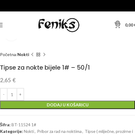
0
0,00
Klikni za veću sliku
Početna
Nokti
Tipse za nokte bijele 1# – 50/1
2,65
€
DODAJ U KOŠARICU
Šifra:
BT-11524 1#
Kategorije:
Nokti
,
Pribor za rad na noktima
,
Tipse ( mliječne, prozirne i