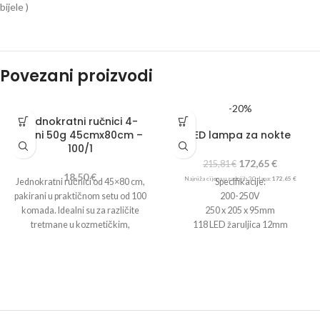
bijele )
Povezani proizvodi
-20%
Jednokratni ručnici 4-
slojni 50g 45cmx80cm –
LED lampa za nokte
100/1
172,65
€
215,81
€
18,50
€
Najniža cijena u zadnjih 30 dana:
172,65
€
Jednokratni ručnici od 45×80 cm,
Specifikacije:
pakirani u praktičnom setu od 100
200-250V
komada. Idealni su za različite
250 x 205 x 95mm
tretmane u kozmetičkim,
118 LED žaruljica 12mm
frizerskim , pedikerskim i
medicinskim salonima, pružajući
visoku higijenu i udobnost.