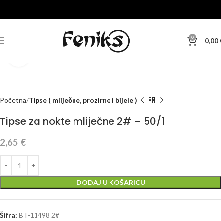
0
0,00
Klikni za veću sliku
Početna
Tipse ( mliječne, prozirne i bijele )
Tipse za nokte mliječne 2# – 50/1
2,65
€
DODAJ U KOŠARICU
Šifra:
BT-11498 2#