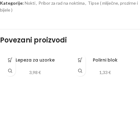
Kategorije:
Nokti
,
Pribor za rad na noktima
,
Tipse ( mliječne, prozirne i
bijele )
Povezani proizvodi
Lepeza za uzorke
Polirni blok
3,98
€
1,33
€