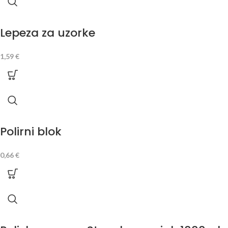
Lepeza za uzorke
1,59
€
Polirni blok
0,66
€