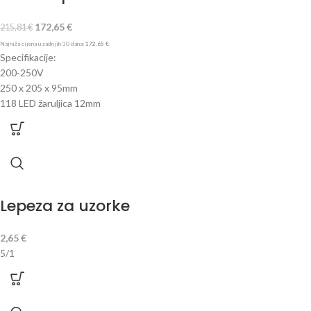
172,65
€
215,81
€
Najniža cijena u zadnjih 30 dana:
172,65
€
Specifikacije:
200-250V
250 x 205 x 95mm
118 LED žaruljica 12mm
Lepeza za uzorke
2,65
€
5/1