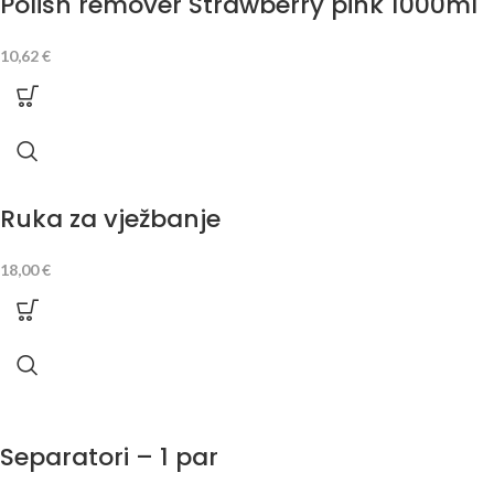
Polish remover Strawberry pink 1000ml
10,62
€
Ruka za vježbanje
18,00
€
Separatori – 1 par