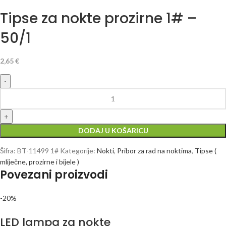
Tipse za nokte prozirne 1# –
50/1
2,65
€
DODAJ U KOŠARICU
Šifra:
BT-11499 1#
Kategorije:
Nokti
,
Pribor za rad na noktima
,
Tipse (
mliječne, prozirne i bijele )
Povezani proizvodi
-20%
LED lampa za nokte