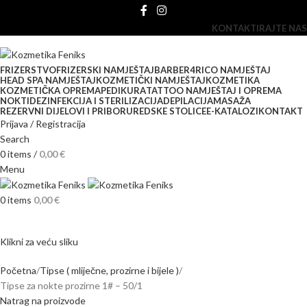
KONTAKTIRAJTE NAS
FRIZERSTVO
FRIZERSKI NAMJEŠTAJ
BARBER
4RICO NAMJEŠTAJ
HEAD SPA NAMJEŠTAJ
KOZMETIČKI NAMJEŠTAJ
KOZMETIKA
KOZMETIČKA OPREMA
PEDIKURA
TATTOO NAMJEŠTAJ I OPREMA
NOKTI
DEZINFEKCIJA I STERILIZACIJA
DEPILACIJA
MASAŽA
REZERVNI DIJELOVI I PRIBOR
UREDSKE STOLICE
E-KATALOZI
KONTAKT
Prijava / Registracija
Search
0
items
/
0,00
€
Menu
0
items
0,00
€
Klikni za veću sliku
Početna
Tipse ( mliječne, prozirne i bijele )
Tipse za nokte prozirne 1# – 50/1
Natrag na proizvode