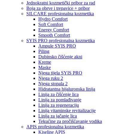
Jednokratni kozmetički pribor za rad
Boja za obrve i trepavice + pribor
SILCARE profesionalna kozmetika
Hydro Comfort
Soft Comfort
Energy Comfort
Smooth Comfort
SYIS PRO profesionalna kozmetika
Ampule SYIS PRO
Piling
Dubinsko čišćenje akni
Kreme
Maske
Njega tijela SYIS PRO
Njega ruku 2
Njega stopala 2
Hidratantna hijaluronska linija
Linija za čišćenje lica
Linija za pomlađivanje
Linija za regeneraciju
Linija vitaminske revitalizacije
Linija za jačanje lica
Tekućine za pročišćavanje vodika
APIS profesionalna kozmetika
Kiseline APIS