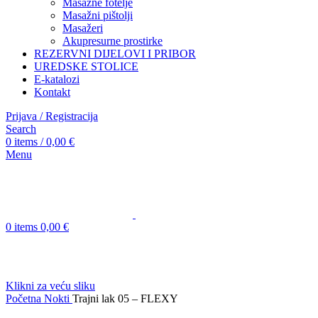
Masažne fotelje
Masažni pištolji
Masažeri
Akupresurne prostirke
REZERVNI DIJELOVI I PRIBOR
UREDSKE STOLICE
E-katalozi
Kontakt
Prijava / Registracija
Search
0
items
/
0,00
€
Menu
0
items
0,00
€
Klikni za veću sliku
Početna
Nokti
Trajni lak 05 – FLEXY