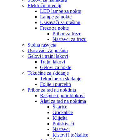
Električni uređaji
LED lampe za nokte
Lampe za nokte
Usisavači za prašinu
Freze za nokte
Pribor za freze
Nastavci za frezu
Stolna rasvjeta
Usisavači za prašinu
Gelovi i trajni lakovi
Trajni lakovi
Gelovi za nokte
Tekućine za skidanje
Tekućine za skidanje
Folije i purcelin
Pribor za rad na noktima
Rašpice i polir blokovi
Alati za rad na noktima
Škarice
Grickalice
Kliješta
Potiskivači
Nastavci
Kistovi i točkalice