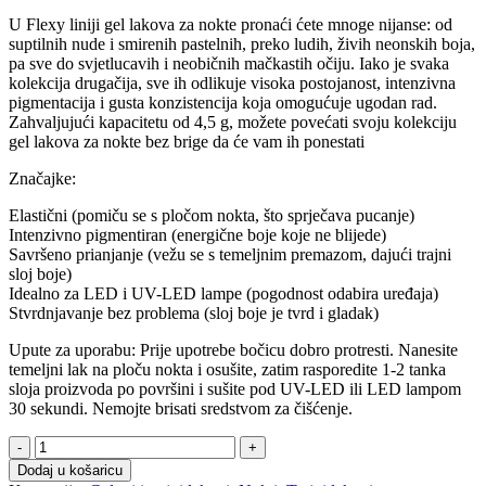
U Flexy liniji gel lakova za nokte pronaći ćete mnoge nijanse: od
suptilnih nude i smirenih pastelnih, preko ludih, živih neonskih boja,
pa sve do svjetlucavih i neobičnih mačkastih očiju. Iako je svaka
kolekcija drugačija, sve ih odlikuje visoka postojanost, intenzivna
pigmentacija i gusta konzistencija koja omogućuje ugodan rad.
Zahvaljujući kapacitetu od 4,5 g, možete povećati svoju kolekciju
gel lakova za nokte bez brige da će vam ih ponestati
Značajke:
Elastični (pomiču se s pločom nokta, što sprječava pucanje)
Intenzivno pigmentiran (energične boje koje ne blijede)
Savršeno prianjanje (vežu se s temeljnim premazom, dajući trajni
sloj boje)
Idealno za LED i UV-LED lampe (pogodnost odabira uređaja)
Stvrdnjavanje bez problema (sloj boje je tvrd i gladak)
Upute za uporabu: Prije upotrebe bočicu dobro protresti. Nanesite
temeljni lak na ploču nokta i osušite, zatim rasporedite 1-2 tanka
sloja proizvoda po površini i sušite pod UV-LED ili LED lampom
30 sekundi. Nemojte brisati sredstvom za čišćenje.
Trajni
lak
Dodaj u košaricu
05