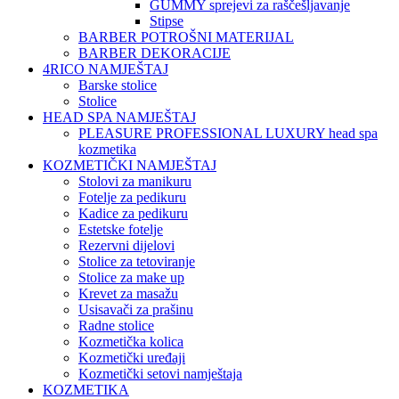
GUMMY sprejevi za raščešljavanje
Stipse
BARBER POTROŠNI MATERIJAL
BARBER DEKORACIJE
4RICO NAMJEŠTAJ
Barske stolice
Stolice
HEAD SPA NAMJEŠTAJ
PLEASURE PROFESSIONAL LUXURY head spa
kozmetika
KOZMETIČKI NAMJEŠTAJ
Stolovi za manikuru
Fotelje za pedikuru
Kadice za pedikuru
Estetske fotelje
Rezervni dijelovi
Stolice za tetoviranje
Stolice za make up
Krevet za masažu
Usisavači za prašinu
Radne stolice
Kozmetička kolica
Kozmetički uređaji
Kozmetički setovi namještaja
KOZMETIKA