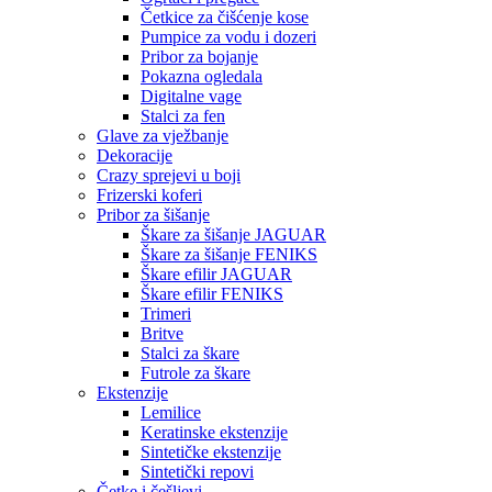
Četkice za čišćenje kose
Pumpice za vodu i dozeri
Pribor za bojanje
Pokazna ogledala
Digitalne vage
Stalci za fen
Glave za vježbanje
Dekoracije
Crazy sprejevi u boji
Frizerski koferi
Pribor za šišanje
Škare za šišanje JAGUAR
Škare za šišanje FENIKS
Škare efilir JAGUAR
Škare efilir FENIKS
Trimeri
Britve
Stalci za škare
Futrole za škare
Ekstenzije
Lemilice
Keratinske ekstenzije
Sintetičke ekstenzije
Sintetički repovi
Četke i češljevi