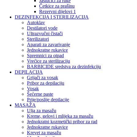
Jastučići za ruke
Četkice za prašinu
Rezervni dijelovi 1
DEZINFEKCIJA I STERILIZACIJA
Autoklav
Destilatori vode
Ultrazvučni čistači
Sterilizatori
Aparati za zavarivanje
Jednokratne rukavice
Spremnici za otpad
Vrećice za sterilizaciju
BARBICIDE sredstva za dezinfekciju
DEPILACIJA
Grijači za vosak
Pribor za depilaciju
Vosak
Šećerne paste
Prije/poslije depilacije
MASAŽA
Ulja za masažu
Kreme, gelovi i mlijeka za masažu
Jednokratni kozmetički pribor za rad
Jednokratne rukavice
Krevet za masažu