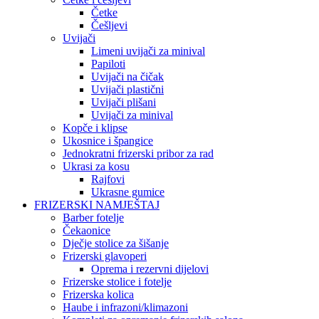
Četke
Češljevi
Uvijači
Limeni uvijači za minival
Papiloti
Uvijači na čičak
Uvijači plastični
Uvijači plišani
Uvijači za minival
Kopče i klipse
Ukosnice i špangice
Jednokratni frizerski pribor za rad
Ukrasi za kosu
Rajfovi
Ukrasne gumice
FRIZERSKI NAMJEŠTAJ
Barber fotelje
Čekaonice
Dječje stolice za šišanje
Frizerski glavoperi
Oprema i rezervni dijelovi
Frizerske stolice i fotelje
Frizerska kolica
Haube i infrazoni/klimazoni