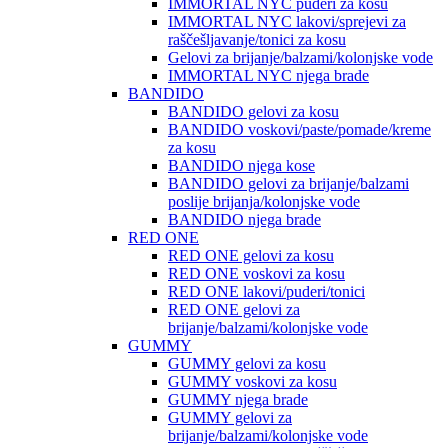
IMMORTAL NYC puderi za kosu
IMMORTAL NYC lakovi/sprejevi za
raščešljavanje/tonici za kosu
Gelovi za brijanje/balzami/kolonjske vode
IMMORTAL NYC njega brade
BANDIDO
BANDIDO gelovi za kosu
BANDIDO voskovi/paste/pomade/kreme
za kosu
BANDIDO njega kose
BANDIDO gelovi za brijanje/balzami
poslije brijanja/kolonjske vode
BANDIDO njega brade
RED ONE
RED ONE gelovi za kosu
RED ONE voskovi za kosu
RED ONE lakovi/puderi/tonici
RED ONE gelovi za
brijanje/balzami/kolonjske vode
GUMMY
GUMMY gelovi za kosu
GUMMY voskovi za kosu
GUMMY njega brade
GUMMY gelovi za
brijanje/balzami/kolonjske vode