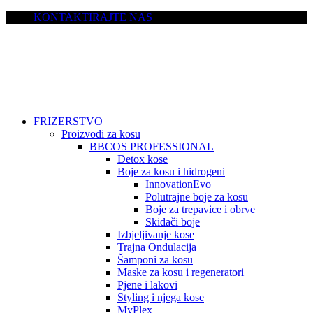
KONTAKTIRAJTE NAS
FRIZERSTVO
Proizvodi za kosu
BBCOS PROFESSIONAL
Detox kose
Boje za kosu i hidrogeni
InnovationEvo
Polutrajne boje za kosu
Boje za trepavice i obrve
Skidači boje
Izbjeljivanje kose
Trajna Ondulacija
Šamponi za kosu
Maske za kosu i regeneratori
Pjene i lakovi
Styling i njega kose
MyPlex