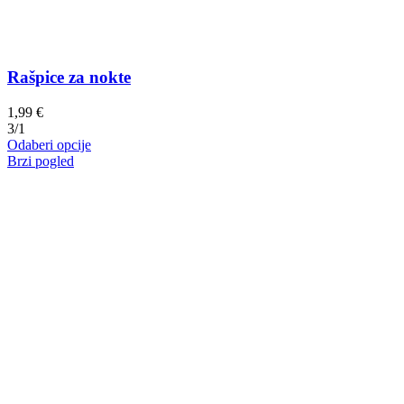
Rašpice za nokte
1,99
€
3/1
Ovaj
Odaberi opcije
proizvod
Brzi pogled
ima
više
varijanti.
Opcije
se
mogu
odabrati
na
stranici
proizvoda