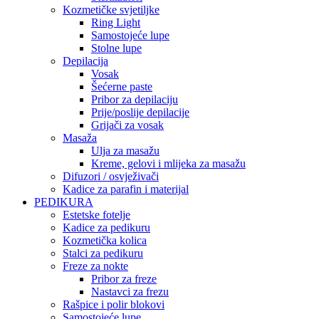
Kozmetičke svjetiljke
Ring Light
Samostojeće lupe
Stolne lupe
Depilacija
Vosak
Šećerne paste
Pribor za depilaciju
Prije/poslije depilacije
Grijači za vosak
Masaža
Ulja za masažu
Kreme, gelovi i mlijeka za masažu
Difuzori / osvježivači
Kadice za parafin i materijal
PEDIKURA
Estetske fotelje
Kadice za pedikuru
Kozmetička kolica
Stalci za pedikuru
Freze za nokte
Pribor za freze
Nastavci za frezu
Rašpice i polir blokovi
Samostojeće lupe