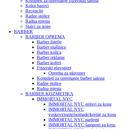
Kompleti za opremanje frizerskih salona
Kolor barovi
Recepcije
Radne stolice
Radna mjesta
Stalci za noge
BARBER
BARBER OPREMA
Barber fotelje
Barber mašinice
Barber kolica
Barber reklame
Barber koferi
Frizerski glavoperi
Oprema za glavoper
Kompleti za opremanje barber salona
Radne stolice
Radna mjesta
BARBER KOZMETIKA
IMMORTAL NYC
IMMORTAL NYC gelovi za kosu
IMMORTAL NYC
voskovi/paste/pomade/kreme za kosu
IMMORTAL NYC parfemi
IMMORTAL NYC šamponi za kosu