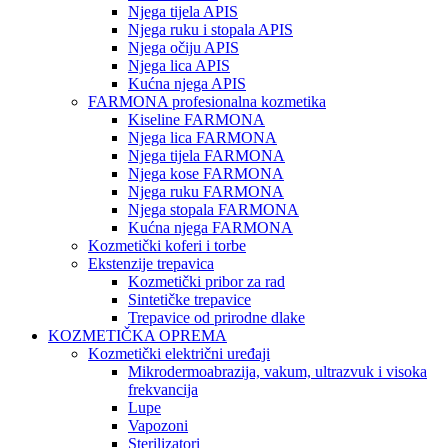
Njega tijela APIS
Njega ruku i stopala APIS
Njega očiju APIS
Njega lica APIS
Kućna njega APIS
FARMONA profesionalna kozmetika
Kiseline FARMONA
Njega lica FARMONA
Njega tijela FARMONA
Njega kose FARMONA
Njega ruku FARMONA
Njega stopala FARMONA
Kućna njega FARMONA
Kozmetički koferi i torbe
Ekstenzije trepavica
Kozmetički pribor za rad
Sintetičke trepavice
Trepavice od prirodne dlake
KOZMETIČKA OPREMA
Kozmetički električni uređaji
Mikrodermoabrazija, vakum, ultrazvuk i visoka
frekvancija
Lupe
Vapozoni
Sterilizatori