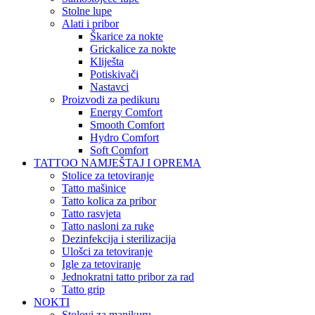
Stolne lupe
Alati i pribor
Škarice za nokte
Grickalice za nokte
Kliješta
Potiskivači
Nastavci
Proizvodi za pedikuru
Energy Comfort
Smooth Comfort
Hydro Comfort
Soft Comfort
TATTOO NAMJEŠTAJ I OPREMA
Stolice za tetoviranje
Tatto mašinice
Tatto kolica za pribor
Tatto rasvjeta
Tatto nasloni za ruke
Dezinfekcija i sterilizacija
Ulošci za tetoviranje
Igle za tetoviranje
Jednokratni tatto pribor za rad
Tatto grip
NOKTI
Stolovi za manikuru