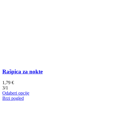
Rašpica za nokte
1,79
€
3/1
Ovaj
Odaberi opcije
proizvod
Brzi pogled
ima
više
varijanti.
Opcije
se
mogu