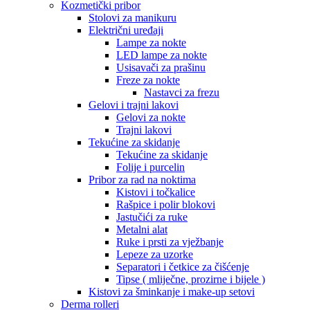
Kozmetički pribor
Stolovi za manikuru
Električni uređaji
Lampe za nokte
LED lampe za nokte
Usisavači za prašinu
Freze za nokte
Nastavci za frezu
Gelovi i trajni lakovi
Gelovi za nokte
Trajni lakovi
Tekućine za skidanje
Tekućine za skidanje
Folije i purcelin
Pribor za rad na noktima
Kistovi i točkalice
Rašpice i polir blokovi
Jastučići za ruke
Metalni alat
Ruke i prsti za vježbanje
Lepeze za uzorke
Separatori i četkice za čišćenje
Tipse ( mliječne, prozirne i bijele )
Kistovi za šminkanje i make-up setovi
Derma rolleri