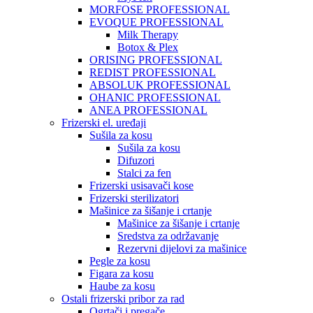
MORFOSE PROFESSIONAL
EVOQUE PROFESSIONAL
Milk Therapy
Botox & Plex
ORISING PROFESSIONAL
REDIST PROFESSIONAL
ABSOLUK PROFESSIONAL
OHANIC PROFESSIONAL
ANEA PROFESSIONAL
Frizerski el. uređaji
Sušila za kosu
Sušila za kosu
Difuzori
Stalci za fen
Frizerski usisavači kose
Frizerski sterilizatori
Mašinice za šišanje i crtanje
Mašinice za šišanje i crtanje
Sredstva za održavanje
Rezervni dijelovi za mašinice
Pegle za kosu
Figara za kosu
Haube za kosu
Ostali frizerski pribor za rad
Ogrtači i pregače