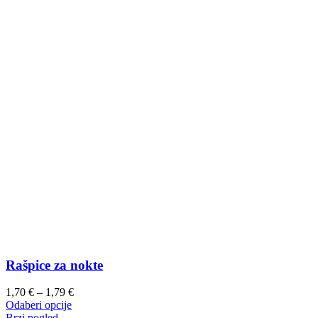
Rašpice za nokte
Raspon
1,70
€
–
1,79
€
Ovaj
cijena:
Odaberi opcije
proizvod
od
Brzi pogled