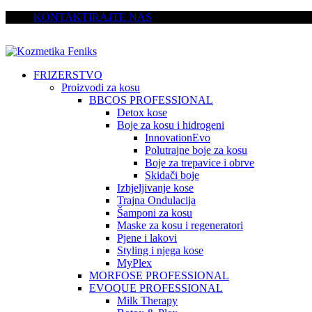
KONTAKTIRAJTE NAS
FRIZERSTVO
Proizvodi za kosu
BBCOS PROFESSIONAL
Detox kose
Boje za kosu i hidrogeni
InnovationEvo
Polutrajne boje za kosu
Boje za trepavice i obrve
Skidači boje
Izbjeljivanje kose
Trajna Ondulacija
Šamponi za kosu
Maske za kosu i regeneratori
Pjene i lakovi
Styling i njega kose
MyPlex
MORFOSE PROFESSIONAL
EVOQUE PROFESSIONAL
Milk Therapy