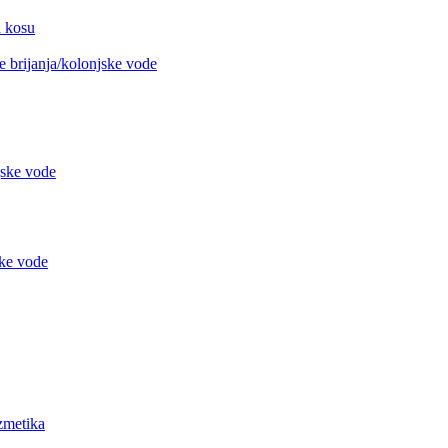
 kosu
 brijanja/kolonjske vode
jske vode
ke vode
metika