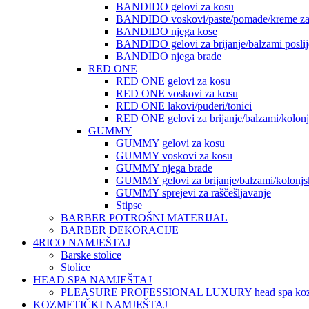
BANDIDO gelovi za kosu
BANDIDO voskovi/paste/pomade/kreme za
BANDIDO njega kose
BANDIDO gelovi za brijanje/balzami poslije
BANDIDO njega brade
RED ONE
RED ONE gelovi za kosu
RED ONE voskovi za kosu
RED ONE lakovi/puderi/tonici
RED ONE gelovi za brijanje/balzami/kolon
GUMMY
GUMMY gelovi za kosu
GUMMY voskovi za kosu
GUMMY njega brade
GUMMY gelovi za brijanje/balzami/kolonjs
GUMMY sprejevi za raščešljavanje
Stipse
BARBER POTROŠNI MATERIJAL
BARBER DEKORACIJE
4RICO NAMJEŠTAJ
Barske stolice
Stolice
HEAD SPA NAMJEŠTAJ
PLEASURE PROFESSIONAL LUXURY head spa koz
KOZMETIČKI NAMJEŠTAJ