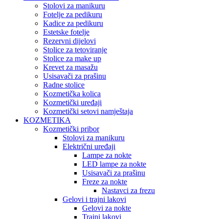
Stolovi za manikuru
Fotelje za pedikuru
Kadice za pedikuru
Estetske fotelje
Rezervni dijelovi
Stolice za tetoviranje
Stolice za make up
Krevet za masažu
Usisavači za prašinu
Radne stolice
Kozmetička kolica
Kozmetički uređaji
Kozmetički setovi namještaja
KOZMETIKA
Kozmetički pribor
Stolovi za manikuru
Električni uređaji
Lampe za nokte
LED lampe za nokte
Usisavači za prašinu
Freze za nokte
Nastavci za frezu
Gelovi i trajni lakovi
Gelovi za nokte
Trajni lakovi