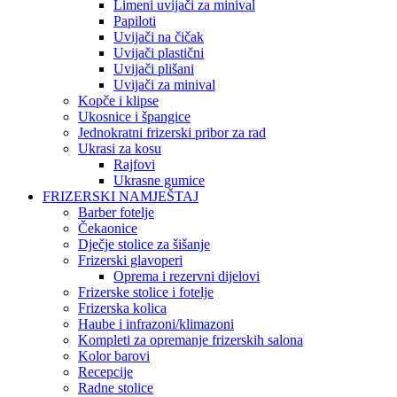
Limeni uvijači za minival
Papiloti
Uvijači na čičak
Uvijači plastični
Uvijači plišani
Uvijači za minival
Kopče i klipse
Ukosnice i špangice
Jednokratni frizerski pribor za rad
Ukrasi za kosu
Rajfovi
Ukrasne gumice
FRIZERSKI NAMJEŠTAJ
Barber fotelje
Čekaonice
Dječje stolice za šišanje
Frizerski glavoperi
Oprema i rezervni dijelovi
Frizerske stolice i fotelje
Frizerska kolica
Haube i infrazoni/klimazoni
Kompleti za opremanje frizerskih salona
Kolor barovi
Recepcije
Radne stolice