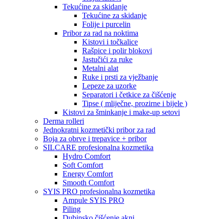
Tekućine za skidanje
Tekućine za skidanje
Folije i purcelin
Pribor za rad na noktima
Kistovi i točkalice
Rašpice i polir blokovi
Jastučići za ruke
Metalni alat
Ruke i prsti za vježbanje
Lepeze za uzorke
Separatori i četkice za čišćenje
Tipse ( mliječne, prozirne i bijele )
Kistovi za šminkanje i make-up setovi
Derma rolleri
Jednokratni kozmetički pribor za rad
Boja za obrve i trepavice + pribor
SILCARE profesionalna kozmetika
Hydro Comfort
Soft Comfort
Energy Comfort
Smooth Comfort
SYIS PRO profesionalna kozmetika
Ampule SYIS PRO
Piling
Dubinsko čišćenje akni