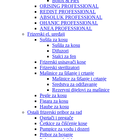
Botox & Plex
ORISING PROFESSIONAL
REDIST PROFESSIONAL
ABSOLUK PROFESSIONAL
OHANIC PROFESSIONAL
ANEA PROFESSIONAL
Frizerski el. uređaji
Sušila za kosu
Sušila za kosu
Difuzori
Stalci za fen
Frizerski usisavači kose
Frizerski sterilizatori
Mašinice za šišanje i crtanje
Mašinice za šišanje i crtanje
Sredstva za održavanje
Rezervni dijelovi za mašinice
Pegle za kosu
Figara za kosu
Haube za kosu
Ostali frizerski pribor za rad
Ogrtači i pregače
Četkice za čišćenje kose
Pumpice za vodu i dozeri
Pribor za bojanje