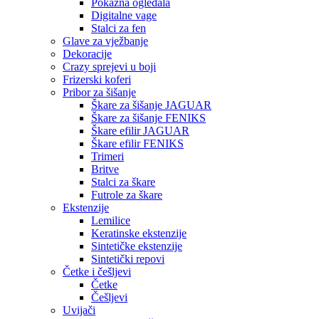
Pokazna ogledala
Digitalne vage
Stalci za fen
Glave za vježbanje
Dekoracije
Crazy sprejevi u boji
Frizerski koferi
Pribor za šišanje
Škare za šišanje JAGUAR
Škare za šišanje FENIKS
Škare efilir JAGUAR
Škare efilir FENIKS
Trimeri
Britve
Stalci za škare
Futrole za škare
Ekstenzije
Lemilice
Keratinske ekstenzije
Sintetičke ekstenzije
Sintetički repovi
Četke i češljevi
Četke
Češljevi
Uvijači