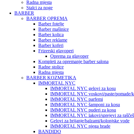
Radna mjesta
Stalci za noge
BARBER
BARBER OPREMA
Barber fotelje
Barber mašinice
Barber kolica
Barber reklame
Barber koferi
Frizerski glavoperi
Oprema za glavoper
Kompleti za opremanje barber salona
Radne stolice
Radna mjesta
BARBER KOZMETIKA
IMMORTAL NYC
IMMORTAL NYC gelovi za kosu
IMMORTAL NYC voskovi/paste/pomade/kr
IMMORTAL NYC parfemi
IMMORTAL NYC šamponi za kosu
IMMORTAL NYC puderi za kosu
IMMORTAL NYC lakovi/sprejevi za raščešlj
Gelovi za brijanje/balzami/kolonjske vode
IMMORTAL NYC njega brade
BANDIDO