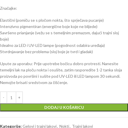
Značajke:
Elastični (pomiču se s pločom nokta, što sprječava pucanje)
Intenzivno pigmentiran (energične boje koje ne blijede)
Savršeno prianjanje (vežu se s temeljnim premazom, dajući trajni sloj
boje)
Idealno za LED i UV-LED lampe (pogodnost odabira uređaja)
Stvrdnjavanje bez problema (sloj boje je tvrd i gladak)
Upute za uporabu: Prije upotrebe bočicu dobro protresti. Nanesite
temeljni lak na ploču nokta i osušite, zatim rasporedite 1-2 tanka sloja
proizvoda po površini i sušite pod UV-LED ili LED lampom 30 sekundi.
Nemojte brisati sredstvom za čišćenje.
DODAJ U KOŠARICU
Kategorije:
Gelovi i trajni lakovi
,
Nokti
,
Trajni lakovi