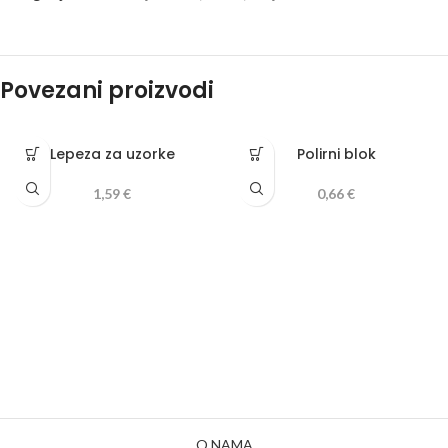
Povezani proizvodi
Lepeza za uzorke
Polirni blok
1,59
€
0,66
€
O NAMA