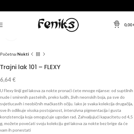
0
0,00
Klikni za veću sliku
Početna
Nokti
Trajni lak 101 – FLEXY
6,64
€
U Flexy liniji gel lakova za nokte pronaći ćete mnoge nijanse: od suptilnih
nude i smirenih pastelnih, preko ludih, živih neonskih boja, pa sve do
svjetlucavih i neobičnih mačkastih očiju. Iako je svaka kolekcija drugačija,
sve ih odlikuje visoka postojanost, intenzivna pigmentacija i gusta
konzistencija koja omogućuje ugodan rad. Zahvaljujući kapacitetu od 4,5
g, možete povećati svoju kolekciju gel lakova za nokte bez brige da će
vam ih ponestati