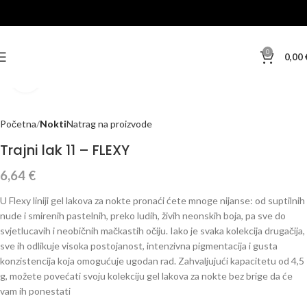
0
0,00
Klikni za veću sliku
Početna
Nokti
Natrag na proizvode
Trajni lak 11 – FLEXY
6,64
€
U Flexy liniji gel lakova za nokte pronaći ćete mnoge nijanse: od suptilnih
nude i smirenih pastelnih, preko ludih, živih neonskih boja, pa sve do
svjetlucavih i neobičnih mačkastih očiju. Iako je svaka kolekcija drugačija,
sve ih odlikuje visoka postojanost, intenzivna pigmentacija i gusta
konzistencija koja omogućuje ugodan rad. Zahvaljujući kapacitetu od 4,5
g, možete povećati svoju kolekciju gel lakova za nokte bez brige da će
vam ih ponestati