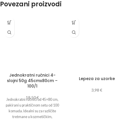
Povezani proizvodi
Jednokratni ručnici 4-
Lepeza za uzorke
slojni 50g 45cmx80cm –
100/1
3,98
€
18,50
€
Jednokratni ručnici od 45×80 cm,
pakirani u praktičnom setu od 100
komada. Idealni su za različite
tretmane u kozmetičkim,
frizerskim , pedikerskim i
medicinskim salonima, pružajući