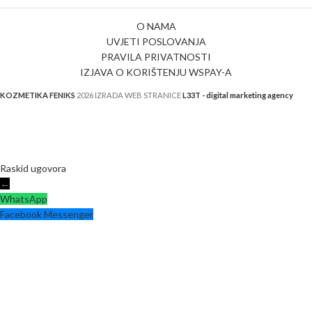
visoku higijenu i udobnost.
O NAMA
UVJETI POSLOVANJA
PRAVILA PRIVATNOSTI
IZJAVA O KORIŠTENJU WSPAY-A
KOZMETIKA FENIKS
2026 IZRADA WEB STRANICE
L33T - digital marketing agency
Raskid ugovora
←
WhatsApp
Facebook Messenger