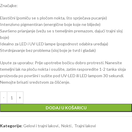
Značajke:
Elastični (pomiču se s pločom nokta, što sprječava pucanje)
Intenzivno pigmentiran (energične boje koje ne blijede)
Savršeno prianjanje (vežu se s temeljnim premazom, dajući trajni sloj
boje)
Idealno za LED i UV-LED lampe (pogodnost odabira uređaja)
Stvrdnjavanje bez problema (sloj boje je tvrd i gladak)
Upute za uporabu: Prije upotrebe bočicu dobro protresti. Nanesite
temeljni lak na ploču nokta i osušite, zatim rasporedite 1-2 tanka sloja
proizvoda po površini i sušite pod UV-LED ili LED lampom 30 sekundi.
Nemojte brisati sredstvom za čišćenje.
DODAJ U KOŠARICU
Kategorije:
Gelovi i trajni lakovi
,
Nokti
,
Trajni lakovi