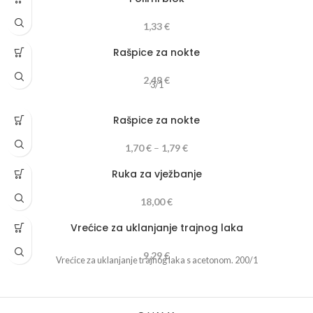
1,33
€
Rašpice za nokte
2,49
€
3/1
Rašpice za nokte
1,70
€
–
1,79
€
Ruka za vježbanje
18,00
€
Vrećice za uklanjanje trajnog laka
9,29
€
Vrećice za uklanjanje trajnog laka s acetonom. 200/1