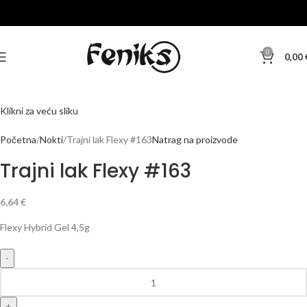
0
0,00
Klikni za veću sliku
Početna
Nokti
Trajni lak Flexy #163
Natrag na proizvode
Trajni lak Flexy #163
6,64
€
Flexy Hybrid Gel 4,5g