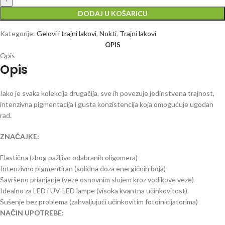
DODAJ U KOŠARICU
Kategorije:
Gelovi i trajni lakovi
,
Nokti
,
Trajni lakovi
OPIS
Opis
Opis
Iako je svaka kolekcija drugačija, sve ih povezuje jedinstvena trajnost,
intenzivna pigmentacija i gusta konzistencija koja omogućuje ugodan
rad.
ZNAČAJKE:
Elastična (zbog pažljivo odabranih oligomera)
Intenzivno pigmentiran (solidna doza energičnih boja)
Savršeno prianjanje (veze osnovnim slojem kroz vodikove veze)
Idealno za LED i UV-LED lampe (visoka kvantna učinkovitost)
Sušenje bez problema (zahvaljujući učinkovitim fotoinicijatorima)
NAČIN UPOTREBE: