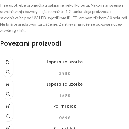
Prije upotrebe promućkati pakiranje nekoliko puta. Nakon nanošenja i
stvrdnjavanja baznog sloja, namažite 1-2 tanka sloja proizvoda i
stvrdnjavajte pod UV-LED svjetiljkom ili LED lampom tijekom 30 sekundi.
Ne brišite sredstvom za čišćenje. Zahtijeva nanošenje odgovarajućeg
završnog sloja.
Povezani proizvodi
Lepeza za uzorke
3,98
€
Lepeza za uzorke
1,59
€
Polirni blok
0,66
€
Polirni blok