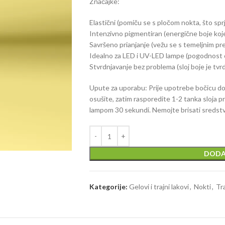
Značajke:
Elastični (pomiču se s pločom nokta, što sp
Intenzivno pigmentiran (energične boje koje
Savršeno prianjanje (vežu se s temeljnim prem
Idealno za LED i UV-LED lampe (pogodnost 
Stvrdnjavanje bez problema (sloj boje je tvrd
Upute za uporabu: Prije upotrebe bočicu dob
osušite, zatim rasporedite 1-2 tanka sloja p
lampom 30 sekundi. Nemojte brisati sredstv
DODA
Kategorije:
Gelovi i trajni lakovi
,
Nokti
,
Tra