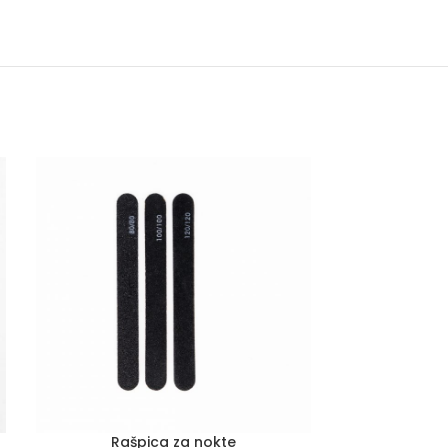
Rašpica za nokte
Soak off 