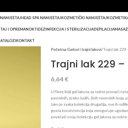
 NAMJEŠTAJ
HEAD SPA NAMJEŠTAJ
KOZMETIČKI NAMJEŠTAJ
KOZMETIK
TAJ I OPREMA
NOKTI
DEZINFEKCIJA I STERILIZACIJA
DEPILACIJA
MASAŽ
KATALOZI
KONTAKT
Početna
Gelovi i trajni lakovi
Trajni lak 229
Trajni lak 229 –
6,64
€
U Flexy liniji gel lakova za nokte pronaći će
pastelnih, preko ludih, živih neonskih boja, 
Iako je svaka kolekcija drugačija, sve ih odl
gusta konzistencija koja omogućuje ugodan 
povećati svoju kolekciju gel lakova za nokte