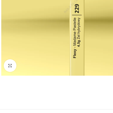
Klikni za veću sliku