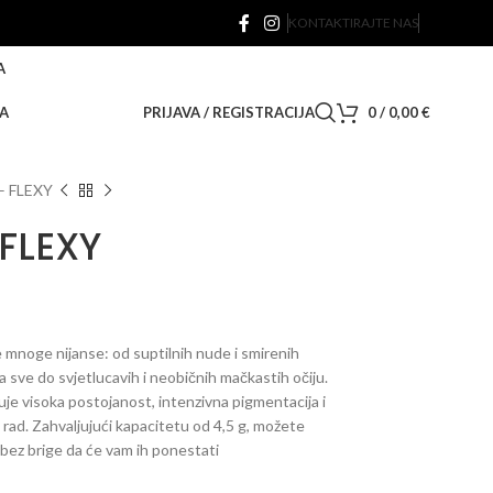
KONTAKTIRAJTE NAS
A
A
PRIJAVA / REGISTRACIJA
0
/
0,00
€
 – FLEXY
 FLEXY
te mnoge nijanse: od suptilnih nude i smirenih
pa sve do svjetlucavih i neobičnih mačkastih očiju.
ikuje visoka postojanost, intenzivna pigmentacija i
rad. Zahvaljujući kapacitetu od 4,5 g, možete
 bez brige da će vam ih ponestati