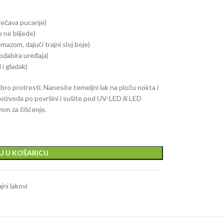
rječava pucanje)
 ne blijede)
azom, dajući trajni sloj boje)
odabira uređaja)
 i gladak)
ro protresti. Nanesite temeljni lak na ploču nokta i
roizvoda po površini i sušite pod UV-LED ili LED
om za čišćenje.
J U KOŠARICU
jni lakovi