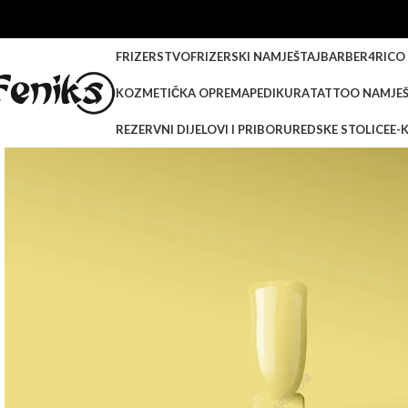
FRIZERSTVO
FRIZERSKI NAMJEŠTAJ
BARBER
4RICO
KOZMETIČKA OPREMA
PEDIKURA
TATTOO NAMJEŠ
REZERVNI DIJELOVI I PRIBOR
UREDSKE STOLICE
E-