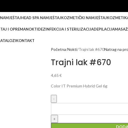
 NAMJEŠTAJ
HEAD SPA NAMJEŠTAJ
KOZMETIČKI NAMJEŠTAJ
KOZMETIK
TAJ I OPREMA
NOKTI
DEZINFEKCIJA I STERILIZACIJA
DEPILACIJA
MASAŽ
KATALOZI
KONTAKT
Početna
Nokti
Trajni lak #670
Natrag na pr
Trajni lak #670
4,65
€
Color IT Premium Hybrid Gel 6g
DODA