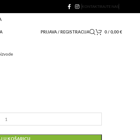
KONTAKTIRAJTE NAS
A
A
PRIJAVA / REGISTRACIJA
0
/
0,00
€
oizvode
J U KOŠARICU