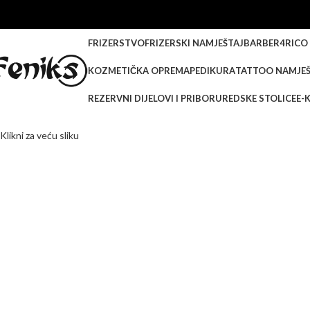
FRIZERSTVO
FRIZERSKI NAMJEŠTAJ
BARBER
4RICO
KOZMETIČKA OPREMA
PEDIKURA
TATTOO NAMJEŠ
REZERVNI DIJELOVI I PRIBOR
UREDSKE STOLICE
E-
Klikni za veću sliku