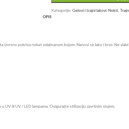
Kategorije:
Gelovi i trajni lakovi
,
Nokti
,
Trajn
OPIS
a izvrsno pokriva nokat odabranom bojom. Nanosi se lako i brzo. Ne slabi
 u UV ili UV / LED lampama. Osigurajte stilizaciju završnim slojem.