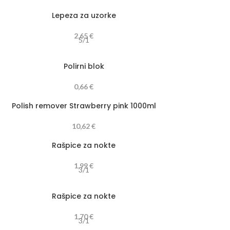
Lepeza za uzorke
2,65
€
5/1
Polirni blok
0,66
€
Polish remover Strawberry pink 1000ml
10,62
€
Rašpice za nokte
1,99
€
3/1
Rašpice za nokte
1,70
€
3/1