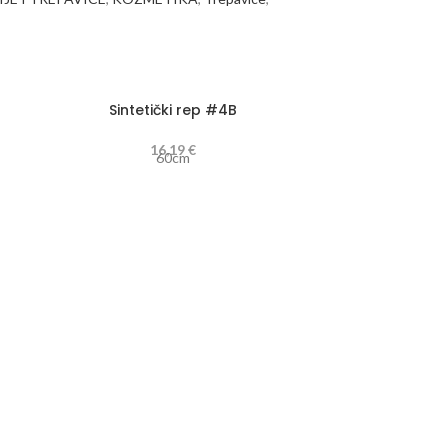
Sintetički rep #4B
16,19
€
60cm
Sinte