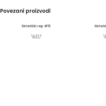
Povezani proizvodi
Sintetički rep #15
Sinteti
16,19
€
1
60cm