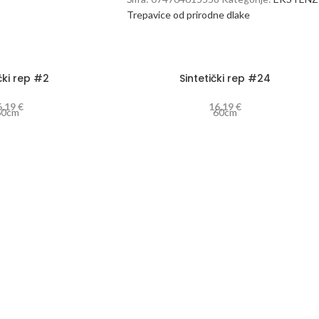
Trepavice od prirodne dlake
čki rep #2
Sintetički rep #24
6,19
€
16,19
€
60cm
60cm