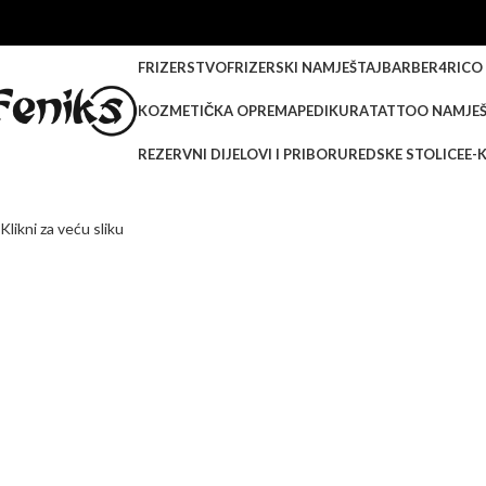
FRIZERSTVO
FRIZERSKI NAMJEŠTAJ
BARBER
4RICO
KOZMETIČKA OPREMA
PEDIKURA
TATTOO NAMJEŠ
REZERVNI DIJELOVI I PRIBOR
UREDSKE STOLICE
E-
Klikni za veću sliku