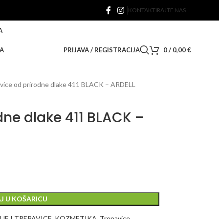
KONTAKTIRAJTE NAS
A
A
PRIJAVA / REGISTRACIJA
0
/
0,00
€
vice od prirodne dlake 411 BLACK – ARDELL
dne dlake 411 BLACK –
J U KOŠARICU
JE I TREPAVICE
,
KOZMETIKA
,
Trepavice
,