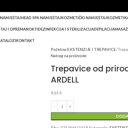
 NAMJEŠTAJ
HEAD SPA NAMJEŠTAJ
KOZMETIČKI NAMJEŠTAJ
KOZMETIK
TAJ I OPREMA
NOKTI
DEZINFEKCIJA I STERILIZACIJA
DEPILACIJA
MASAŽ
KATALOZI
KONTAKT
Početna
EKSTENZIJE I TREPAVICE
Trepa
Natrag na proizvode
Trepavice od priro
ARDELL
4,65
€
DODA
Šifra:
074764615558
Kategorije:
EKSTENZI