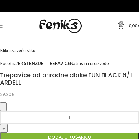
0
0,00
Klikni za veću sliku
Početna
EKSTENZIJE I TREPAVICE
Natrag na proizvode
Trepavice od prirodne dlake FUN BLACK 6/1 –
ARDELL
29,20
€
DODAJ U KOŠARICU