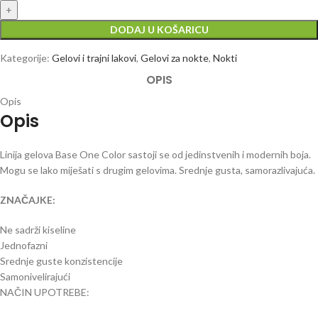
DODAJ U KOŠARICU
Kategorije:
Gelovi i trajni lakovi
,
Gelovi za nokte
,
Nokti
OPIS
Opis
Opis
Linija gelova Base One Color sastoji se od jedinstvenih i modernih boja.
Mogu se lako miješati s drugim gelovima. Srednje gusta, samorazlivajuća.
ZNAČAJKE:
Ne sadrži kiseline
Jednofazni
Srednje guste konzistencije
Samonivelirajući
NAČIN UPOTREBE: