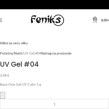
0
0,00
Klikni za veću sliku
Početna
Nokti
UV Gel #04
Natrag na proizvode
UV Gel #04
3,98
€
Base One Gel UV Color 5 g