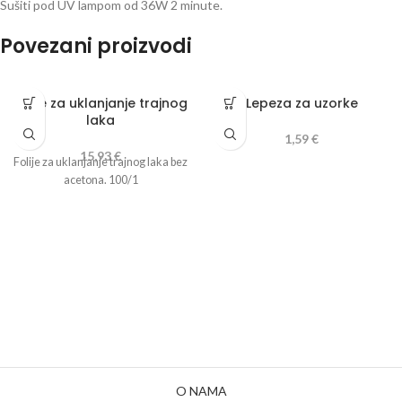
Sušiti pod UV lampom od 36W 2 minute.
Povezani proizvodi
Folije za uklanjanje trajnog
Lepeza za uzorke
laka
1,59
€
15,93
€
Folije za uklanjanje trajnog laka bez
acetona. 100/1
O NAMA