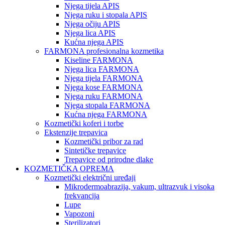
Njega tijela APIS
Njega ruku i stopala APIS
Njega očiju APIS
Njega lica APIS
Kućna njega APIS
FARMONA profesionalna kozmetika
Kiseline FARMONA
Njega lica FARMONA
Njega tijela FARMONA
Njega kose FARMONA
Njega ruku FARMONA
Njega stopala FARMONA
Kućna njega FARMONA
Kozmetički koferi i torbe
Ekstenzije trepavica
Kozmetički pribor za rad
Sintetičke trepavice
Trepavice od prirodne dlake
KOZMETIČKA OPREMA
Kozmetički električni uređaji
Mikrodermoabrazija, vakum, ultrazvuk i visoka
frekvancija
Lupe
Vapozoni
Sterilizatori