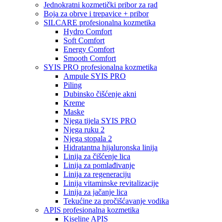
Jednokratni kozmetički pribor za rad
Boja za obrve i trepavice + pribor
SILCARE profesionalna kozmetika
Hydro Comfort
Soft Comfort
Energy Comfort
Smooth Comfort
SYIS PRO profesionalna kozmetika
Ampule SYIS PRO
Piling
Dubinsko čišćenje akni
Kreme
Maske
Njega tijela SYIS PRO
Njega ruku 2
Njega stopala 2
Hidratantna hijaluronska linija
Linija za čišćenje lica
Linija za pomlađivanje
Linija za regeneraciju
Linija vitaminske revitalizacije
Linija za jačanje lica
Tekućine za pročišćavanje vodika
APIS profesionalna kozmetika
Kiseline APIS