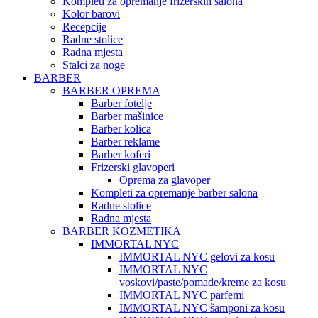
Kompleti za opremanje frizerskih salona
Kolor barovi
Recepcije
Radne stolice
Radna mjesta
Stalci za noge
BARBER
BARBER OPREMA
Barber fotelje
Barber mašinice
Barber kolica
Barber reklame
Barber koferi
Frizerski glavoperi
Oprema za glavoper
Kompleti za opremanje barber salona
Radne stolice
Radna mjesta
BARBER KOZMETIKA
IMMORTAL NYC
IMMORTAL NYC gelovi za kosu
IMMORTAL NYC
voskovi/paste/pomade/kreme za kosu
IMMORTAL NYC parfemi
IMMORTAL NYC šamponi za kosu