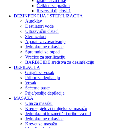
Jastučići za ruke
Četkice za prašinu
Rezervni dijelovi 1
DEZINFEKCIJA I STERILIZACIJA
Autoklav
Destilatori vode
Ultrazvučni čistači
Sterilizatori
Aparati za zavarivanje
Jednokratne rukavice
Spremnici za otpad
Vrećice za sterilizaciju
BARBICIDE sredstva za dezinfekciju
DEPILACIJA
Grijači za vosak
Pribor za depilaciju
Vosak
Šećerne paste
Prije/poslije depilacije
MASAŽA
Ulja za masažu
Kreme, gelovi i mlijeka za masažu
Jednokratni kozmetički pribor za rad
Jednokratne rukavice
Krevet za masažu