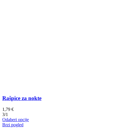
Rašpice za nokte
1,79
€
3/1
Ovaj
Odaberi opcije
proizvod
Brzi pogled