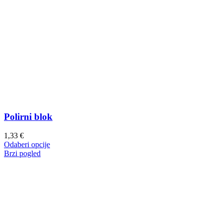
Polirni blok
1,33
€
Ovaj
Odaberi opcije
proizvod
Brzi pogled
ima
više
varijanti.
Opcije
se
mogu
odabrati