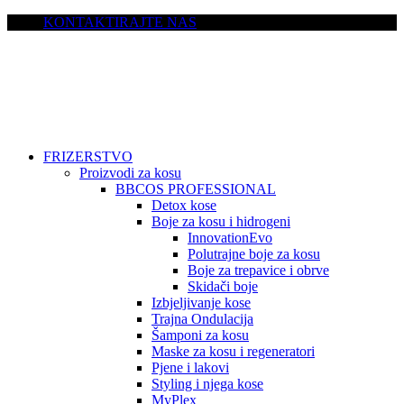
KONTAKTIRAJTE NAS
FRIZERSTVO
Proizvodi za kosu
BBCOS PROFESSIONAL
Detox kose
Boje za kosu i hidrogeni
InnovationEvo
Polutrajne boje za kosu
Boje za trepavice i obrve
Skidači boje
Izbjeljivanje kose
Trajna Ondulacija
Šamponi za kosu
Maske za kosu i regeneratori
Pjene i lakovi
Styling i njega kose
MyPlex