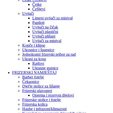
Četke
Češljevi
Uvijači
Limeni uvijači za minival
Papiloti
Uvijači na čičak
Uvijači plastični
Uvijači plišani
Uvijači za minival
Kopče i klipse
Ukosnice i špangice
Jednokratni frizerski pribor za rad
Ukrasi za kosu
Rajfovi
Ukrasne gumice
FRIZERSKI NAMJEŠTAJ
Barber fotelje
Čekaonice
Dječje stolice za šišanje
Frizerski glavoperi
Oprema i rezervni dijelovi
Frizerske stolice i fotelje
Frizerska kolica
Haube i infrazoni/klimazoni