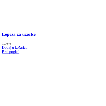
Lepeza za uzorke
1,59
€
Dodaj u košaricu
Brzi pogled