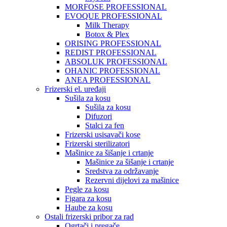
MORFOSE PROFESSIONAL
EVOQUE PROFESSIONAL
Milk Therapy
Botox & Plex
ORISING PROFESSIONAL
REDIST PROFESSIONAL
ABSOLUK PROFESSIONAL
OHANIC PROFESSIONAL
ANEA PROFESSIONAL
Frizerski el. uređaji
Sušila za kosu
Sušila za kosu
Difuzori
Stalci za fen
Frizerski usisavači kose
Frizerski sterilizatori
Mašinice za šišanje i crtanje
Mašinice za šišanje i crtanje
Sredstva za održavanje
Rezervni dijelovi za mašinice
Pegle za kosu
Figara za kosu
Haube za kosu
Ostali frizerski pribor za rad
Ogrtači i pregače