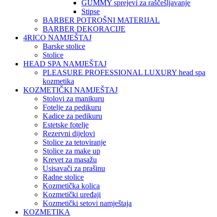
GUMMY sprejevi za raščešljavanje
Stipse
BARBER POTROŠNI MATERIJAL
BARBER DEKORACIJE
4RICO NAMJEŠTAJ
Barske stolice
Stolice
HEAD SPA NAMJEŠTAJ
PLEASURE PROFESSIONAL LUXURY head spa
kozmetika
KOZMETIČKI NAMJEŠTAJ
Stolovi za manikuru
Fotelje za pedikuru
Kadice za pedikuru
Estetske fotelje
Rezervni dijelovi
Stolice za tetoviranje
Stolice za make up
Krevet za masažu
Usisavači za prašinu
Radne stolice
Kozmetička kolica
Kozmetički uređaji
Kozmetički setovi namještaja
KOZMETIKA