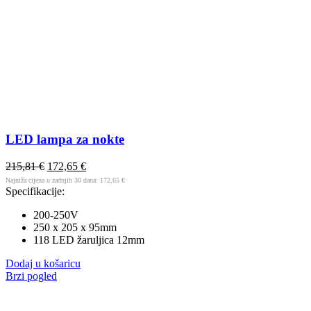
LED lampa za nokte
215,81
€
172,65
€
Najniža cijena u zadnjih 30 dana:
172,65
€
Specifikacije:
200-250V
250 x 205 x 95mm
118 LED žaruljica 12mm
Dodaj u košaricu
Brzi pogled