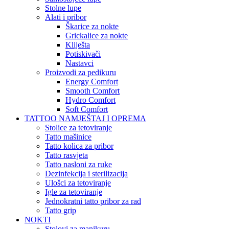
Stolne lupe
Alati i pribor
Škarice za nokte
Grickalice za nokte
Kliješta
Potiskivači
Nastavci
Proizvodi za pedikuru
Energy Comfort
Smooth Comfort
Hydro Comfort
Soft Comfort
TATTOO NAMJEŠTAJ I OPREMA
Stolice za tetoviranje
Tatto mašinice
Tatto kolica za pribor
Tatto rasvjeta
Tatto nasloni za ruke
Dezinfekcija i sterilizacija
Ulošci za tetoviranje
Igle za tetoviranje
Jednokratni tatto pribor za rad
Tatto grip
NOKTI
Stolovi za manikuru