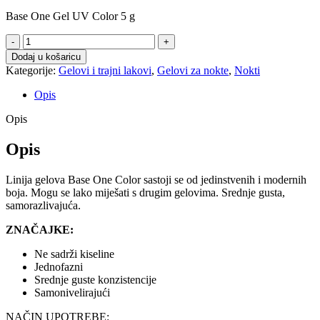
Base One Gel UV Color 5 g
UV
Gel
Dodaj u košaricu
#52
Kategorije:
Gelovi i trajni lakovi
,
Gelovi za nokte
,
Nokti
količina
Opis
Opis
Opis
Linija gelova Base One Color sastoji se od jedinstvenih i modernih
boja. Mogu se lako miješati s drugim gelovima. Srednje gusta,
samorazlivajuća.
ZNAČAJKE:
Ne sadrži kiseline
Jednofazni
Srednje guste konzistencije
Samonivelirajući
NAČIN UPOTREBE: