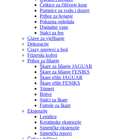
Četkice za čišćenje kose
Pumpice za vodu i dozeri
Pribor za bojanje
Pokazna ogledala
Digitalne vage
Stalci za fen
Glave za vježbanje
Dekoracije
Crazy sprejevi u boji
Frizerski koferi
Pribor za šišanje
Škare za šišanje JAGUAR
Škare za šišanje FENIKS
Škare efilir JAGUAR
Škare efilir FENIKS
Trimeri
Britve
Stalci za škare
Futrole za škare
Ekstenzije
Lemilice
Keratinske ekstenzije
Sintetičke ekstenzije
Sintetički repovi
Četke i češljevi