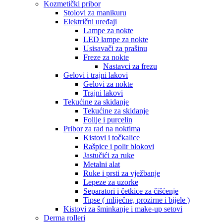
Kozmetički pribor
Stolovi za manikuru
Električni uređaji
Lampe za nokte
LED lampe za nokte
Usisavači za prašinu
Freze za nokte
Nastavci za frezu
Gelovi i trajni lakovi
Gelovi za nokte
Trajni lakovi
Tekućine za skidanje
Tekućine za skidanje
Folije i purcelin
Pribor za rad na noktima
Kistovi i točkalice
Rašpice i polir blokovi
Jastučići za ruke
Metalni alat
Ruke i prsti za vježbanje
Lepeze za uzorke
Separatori i četkice za čišćenje
Tipse ( mliječne, prozirne i bijele )
Kistovi za šminkanje i make-up setovi
Derma rolleri