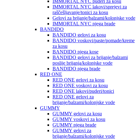
IMMORTAL NYC puderi za kosu
IMMORTAL NYC lakovi/sprejevi za
raščešljavanje/tonici za kosu
Gelovi za brijanje/balzami/kolonjske vode
IMMORTAL NYC njega brade
BANDIDO
BANDIDO gelovi za kosu
BANDIDO voskovi/paste/pomade/kreme
za kosu
BANDIDO njega kose
BANDIDO gelovi za brijanje/balzami
poslije brijanja/kolonjske vode
BANDIDO njega brade
RED ONE
RED ONE gelovi za kosu
RED ONE voskovi za kosu
RED ONE lakovi/puderi/tonici
RED ONE gelovi za
brijanje/balzami/kolonjske vode
GUMMY
GUMMY gelovi za kosu
GUMMY voskovi za kosu
GUMMY njega brade
GUMMY gelovi za
brijanje/balzami/kolonjske vode