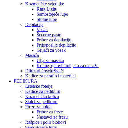
Kozmetičke svjetiljke
Ring Light
Samostojeće lupe
Stolne lupe
Depilacija
Vosak
Šećerne paste
Pribor za depilaciju
Prije/poslije depilacije
Grijači za vosak
Masaža
Ulja za masažu
Kreme, gelovi i mlijeka za masažu
Difuzori / osvježivači
Kadice za parafin i materijal
PEDIKURA
Estetske fotelje
Kadice za pedikuru
Kozmetička kolica
Stalci za pedikuru
Freze za nokte
Pribor za freze
Nastavci za frezu
Rašpice i polir blokovi
Samostojeće lupe