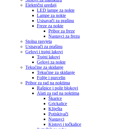
Električni uređaji
LED lampe za nokte
Lampe za nokte
Usisavači za prašinu
Freze za nokte
Pribor za freze
Nastavci za frezu
Stolna rasvjeta
Usisavači za prašinu
Gelovi i trajni lakovi
Trajni lakovi
Gelovi za nokte
Tekućine za skidanje
Tekućine za skidanje
Folije i purcelin
Pribor za rad na noktima
Rašpice i polir blokovi
Alati za rad na noktima
Škarice
Grickalice
Kliješta
Potiskivači
Nastavci
Kistovi i točkalice