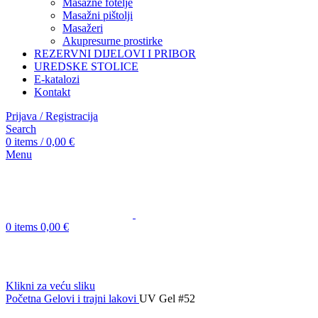
Masažne fotelje
Masažni pištolji
Masažeri
Akupresurne prostirke
REZERVNI DIJELOVI I PRIBOR
UREDSKE STOLICE
E-katalozi
Kontakt
Prijava / Registracija
Search
0
items
/
0,00
€
Menu
0
items
0,00
€
Klikni za veću sliku
Početna
Gelovi i trajni lakovi
UV Gel #52