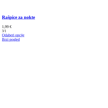
Rašpice za nokte
1,99
€
3/1
Ovaj
Odaberi opcije
proizvod
Brzi pogled
ima
više
varijanti.
Opcije
se
mogu
odabrati
na
stranici
proizvoda