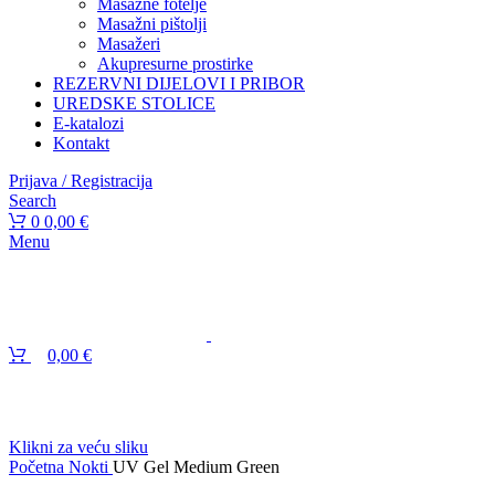
Masažne fotelje
Masažni pištolji
Masažeri
Akupresurne prostirke
REZERVNI DIJELOVI I PRIBOR
UREDSKE STOLICE
E-katalozi
Kontakt
Prijava / Registracija
Search
0
0,00
€
Menu
0,00
€
Klikni za veću sliku
Početna
Nokti
UV Gel Medium Green