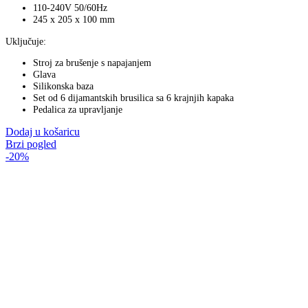
110-240V 50/60Hz
245 x 205 x 100 mm
Uključuje:
Stroj za brušenje s napajanjem
Glava
Silikonska baza
Set od 6 dijamantskih brusilica sa 6 krajnjih kapaka
Pedalica za upravljanje
Dodaj u košaricu
Brzi pogled
-20%