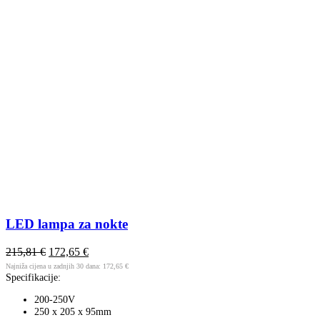
LED lampa za nokte
215,81
€
172,65
€
Najniža cijena u zadnjih 30 dana:
172,65
€
Specifikacije:
200-250V
250 x 205 x 95mm