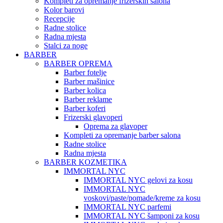
Kompleti za opremanje frizerskih salona
Kolor barovi
Recepcije
Radne stolice
Radna mjesta
Stalci za noge
BARBER
BARBER OPREMA
Barber fotelje
Barber mašinice
Barber kolica
Barber reklame
Barber koferi
Frizerski glavoperi
Oprema za glavoper
Kompleti za opremanje barber salona
Radne stolice
Radna mjesta
BARBER KOZMETIKA
IMMORTAL NYC
IMMORTAL NYC gelovi za kosu
IMMORTAL NYC
voskovi/paste/pomade/kreme za kosu
IMMORTAL NYC parfemi
IMMORTAL NYC šamponi za kosu