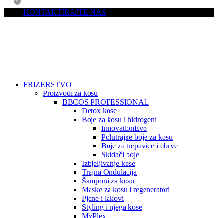
0
KONTAKTIRAJTE NAS
FRIZERSTVO
Proizvodi za kosu
BBCOS PROFESSIONAL
Detox kose
Boje za kosu i hidrogeni
InnovationEvo
Polutrajne boje za kosu
Boje za trepavice i obrve
Skidači boje
Izbjeljivanje kose
Trajna Ondulacija
Šamponi za kosu
Maske za kosu i regeneratori
Pjene i lakovi
Styling i njega kose
MyPlex