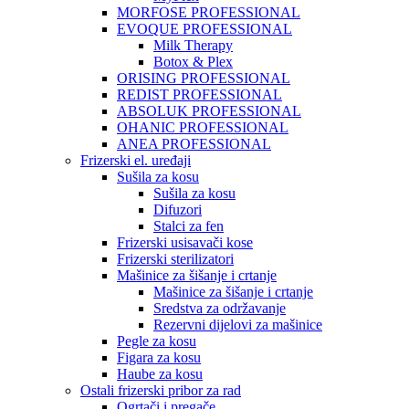
MORFOSE PROFESSIONAL
EVOQUE PROFESSIONAL
Milk Therapy
Botox & Plex
ORISING PROFESSIONAL
REDIST PROFESSIONAL
ABSOLUK PROFESSIONAL
OHANIC PROFESSIONAL
ANEA PROFESSIONAL
Frizerski el. uređaji
Sušila za kosu
Sušila za kosu
Difuzori
Stalci za fen
Frizerski usisavači kose
Frizerski sterilizatori
Mašinice za šišanje i crtanje
Mašinice za šišanje i crtanje
Sredstva za održavanje
Rezervni dijelovi za mašinice
Pegle za kosu
Figara za kosu
Haube za kosu
Ostali frizerski pribor za rad
Ogrtači i pregače