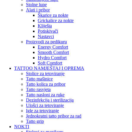
Stolne lupe
Alati i pribor
Škarice za nokte
Grickalice za nokte
Kliješta
Potiskivači
Nastavci
Proizvodi za pedikuru
Energy Comfort
Smooth Comfort
Hydro Comfort
Soft Comfort
TATTOO NAMJEŠTAJ I OPREMA
Stolice za tetoviranje
Tatto mašinice
Tatto kolica za pribor
Tatto rasvjeta
Tatto nasloni za ruke
Dezinfekcija i sterilizacija
Ulošci za tetoviranje
Igle za tetoviranje
Jednokratni tatto pribor za rad
Tatto grip
NOKTI
Stolovi za manikuru