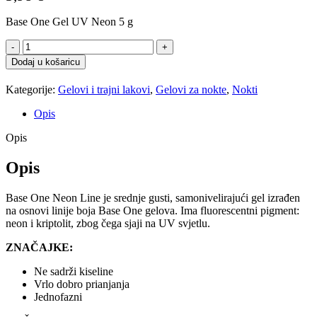
Base One Gel UV Neon 5 g
UV
Gel
Dodaj u košaricu
Medium
Green
Kategorije:
Gelovi i trajni lakovi
,
Gelovi za nokte
,
Nokti
količina
Opis
Opis
Opis
Base One Neon Line je srednje gusti, samonivelirajući gel izrađen
na osnovi linije boja Base One gelova. Ima fluorescentni pigment:
neon i kriptolit, zbog čega sjaji na UV svjetlu.
ZNAČAJKE:
Ne sadrži kiseline
Vrlo dobro prianjanja
Jednofazni