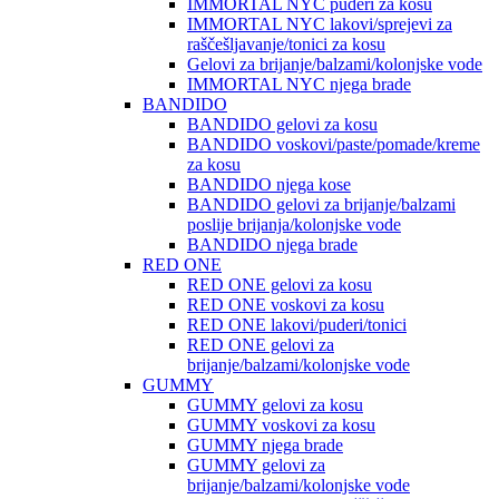
IMMORTAL NYC puderi za kosu
IMMORTAL NYC lakovi/sprejevi za
raščešljavanje/tonici za kosu
Gelovi za brijanje/balzami/kolonjske vode
IMMORTAL NYC njega brade
BANDIDO
BANDIDO gelovi za kosu
BANDIDO voskovi/paste/pomade/kreme
za kosu
BANDIDO njega kose
BANDIDO gelovi za brijanje/balzami
poslije brijanja/kolonjske vode
BANDIDO njega brade
RED ONE
RED ONE gelovi za kosu
RED ONE voskovi za kosu
RED ONE lakovi/puderi/tonici
RED ONE gelovi za
brijanje/balzami/kolonjske vode
GUMMY
GUMMY gelovi za kosu
GUMMY voskovi za kosu
GUMMY njega brade
GUMMY gelovi za
brijanje/balzami/kolonjske vode