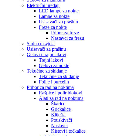
Električni uređaji
LED lampe za nokte
Lampe za nokte
Usisavači za prašinu
Freze za nokte
Pribor za freze
Nastavci za frezu
Stolna rasvjeta
Usisavači za prašinu
Gelovi i trajni lakovi
Trajni lakovi
Gelovi za nokte
Tekućine za skidanje
Tekućine za skidanje
Folije i purcelin
Pribor za rad na noktima
Rašpice i polir blokovi
Alati za rad na noktima
Škarice
Grickalice
Kliješta
Potiskivači
Nastavci
Kistovi i točkalice