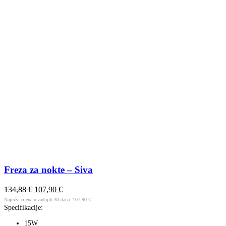
Freza za nokte – Siva
134,88
€
107,90
€
Najniža cijena u zadnjih 30 dana:
107,90
€
Specifikacije:
15W