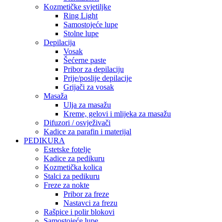
Kozmetičke svjetiljke
Ring Light
Samostojeće lupe
Stolne lupe
Depilacija
Vosak
Šećerne paste
Pribor za depilaciju
Prije/poslije depilacije
Grijači za vosak
Masaža
Ulja za masažu
Kreme, gelovi i mlijeka za masažu
Difuzori / osvježivači
Kadice za parafin i materijal
PEDIKURA
Estetske fotelje
Kadice za pedikuru
Kozmetička kolica
Stalci za pedikuru
Freze za nokte
Pribor za freze
Nastavci za frezu
Rašpice i polir blokovi
Samostojeće lupe