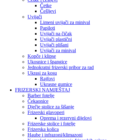
Četke
Češljevi
Uvijači
Limeni uvijači za minival
Papiloti
Uvijači na čičak
Uvijači plastični
Uvijači plišani
Uvijači za minival
Kopče i klipse
Ukosnice i špangice
Jednokratni frizerski pribor za rad
Ukrasi za kosu
Rajfovi
Ukrasne gumice
FRIZERSKI NAMJEŠTAJ
Barber fotelje
Čekaonice
Dječje stolice za šišanje
Frizerski glavoperi
Oprema i rezervni dijelovi
Frizerske stolice i fotelje
Frizerska kolica
Haube i infrazoni/klimazoni