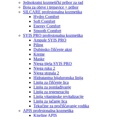
Jednokratni kozmetički pribor za rad
Boja za obrve i trepavice + pribor
SILCARE profesionalna kozmetika
Hydro Comfort
Soft Comfort
Energy Comfort
Smooth Comfort
SYIS PRO profesionalna kozmetika
Ampule SYIS PRO
Piling
Dubinsko čišćenje akni
Kreme
Maske
Njega tijela SYIS PRO
Njega ruku 2
Njega stopala 2
Hidratantna hijaluronska linija
Linija za čišćenje lica
Linija za pomlađivanje
Linija za regeneraciju
Linija vitaminske revitalizacije
Linija za jačanje lica
Tekućine za pročišćavanje vodika
APIS profesionalna kozmetika
Kiseline APIS