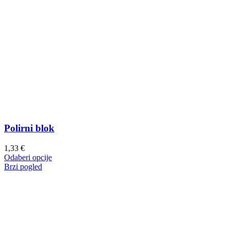
Polirni blok
1,33
€
Ovaj
Odaberi opcije
proizvod
Brzi pogled
ima
više
varijanti.
Opcije
se
mogu