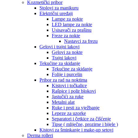
Kozmetički pribor
Stolovi za manikuru
Električni uređaji
Lampe za nokte
LED lampe za nokte
Usisavači za prašinu
Freze za nokte
Nastavci za frezu
Gelovi i trajni lakovi
Gelovi za nokte
Trajni lakovi
Tekućine za skidanje
Tekućine za skidanje
Folije i purcelin
Pribor za rad na noktima
Kistovi i točkalice
Rašpice i polir blokovi
Jastučići za ruke
Metalni alat
Ruke i prsti za vježbanje
Lepeze za uzorke
Separatori i četkice za čišćenje
Tipse ( mliječne, prozirne i bijele )
Kistovi za šminkanje i make-up setovi
Derma rolleri