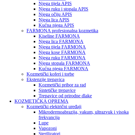
Njega tijela APIS
Njega ruku i stopala APIS
Njega očiju APIS
Njega lica APIS
Kućna njega APIS
FARMONA profesionalna kozmetika
Kiseline FARMONA
Njega lica FARMONA
Njega tijela FARMONA
Njega kose FARMONA
Njega ruku FARMONA
Njega stopala FARMONA
Kućna njega FARMONA
Kozmetički koferi i torbe
Ekstenzije trepavica
Kozmetički pribor za rad
Sintetičke trepavice
Trepavice od prirodne dlake
KOZMETIČKA OPREMA
Kozmetički električni uređaji
Mikrodermoabrazija, vakum, ultrazvuk i visoka
frekvancija
Lupe
Vapozoni
Sterilizatori