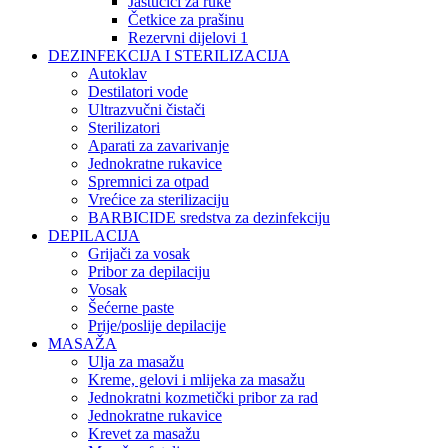
Jastučići za ruke
Četkice za prašinu
Rezervni dijelovi 1
DEZINFEKCIJA I STERILIZACIJA
Autoklav
Destilatori vode
Ultrazvučni čistači
Sterilizatori
Aparati za zavarivanje
Jednokratne rukavice
Spremnici za otpad
Vrećice za sterilizaciju
BARBICIDE sredstva za dezinfekciju
DEPILACIJA
Grijači za vosak
Pribor za depilaciju
Vosak
Šećerne paste
Prije/poslije depilacije
MASAŽA
Ulja za masažu
Kreme, gelovi i mlijeka za masažu
Jednokratni kozmetički pribor za rad
Jednokratne rukavice
Krevet za masažu