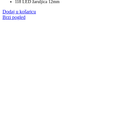
118 LED žaruljica 12mm
Dodaj u košaricu
Brzi pogled