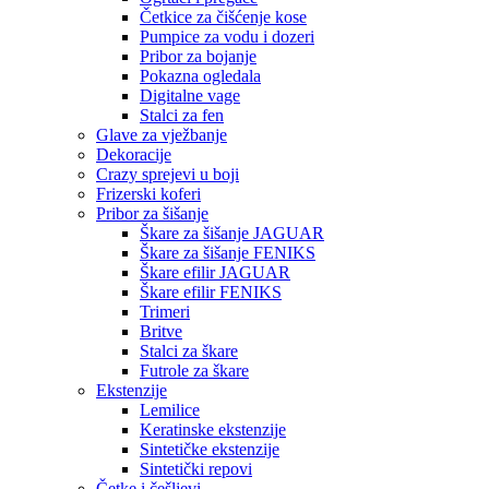
Četkice za čišćenje kose
Pumpice za vodu i dozeri
Pribor za bojanje
Pokazna ogledala
Digitalne vage
Stalci za fen
Glave za vježbanje
Dekoracije
Crazy sprejevi u boji
Frizerski koferi
Pribor za šišanje
Škare za šišanje JAGUAR
Škare za šišanje FENIKS
Škare efilir JAGUAR
Škare efilir FENIKS
Trimeri
Britve
Stalci za škare
Futrole za škare
Ekstenzije
Lemilice
Keratinske ekstenzije
Sintetičke ekstenzije
Sintetički repovi
Četke i češljevi