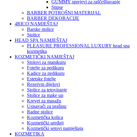
GUMMY sprejevi za raščešljavanje
Stipse
BARBER POTROŠNI MATERIJAL
BARBER DEKORACIJE
4RICO NAMJEŠTAJ
Barske stolice
Stolice
HEAD SPA NAMJEŠTAJ
PLEASURE PROFESSIONAL LUXURY head spa
kozmetika
KOZMETIČKI NAMJEŠTAJ
Stolovi za manikuru
Fotelje za pedikuru
Kadice za pedikuru
Estetske fotelje
Rezervni dijelovi
Stolice za tetoviranje
Stolice za make up
Krevet za masažu
Usisavači za prašinu
Radne stolice
Kozmetička kolica
Kozmetički uređaji
Kozmetički setovi namještaja
KOZMETIKA