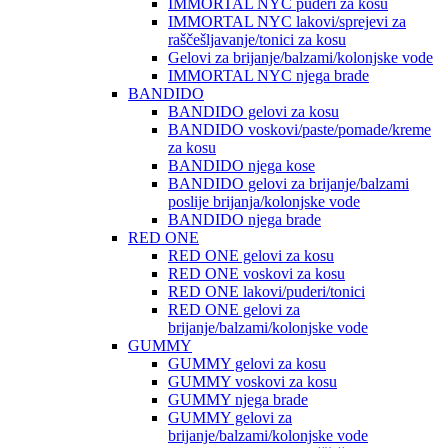
IMMORTAL NYC puderi za kosu
IMMORTAL NYC lakovi/sprejevi za
raščešljavanje/tonici za kosu
Gelovi za brijanje/balzami/kolonjske vode
IMMORTAL NYC njega brade
BANDIDO
BANDIDO gelovi za kosu
BANDIDO voskovi/paste/pomade/kreme
za kosu
BANDIDO njega kose
BANDIDO gelovi za brijanje/balzami
poslije brijanja/kolonjske vode
BANDIDO njega brade
RED ONE
RED ONE gelovi za kosu
RED ONE voskovi za kosu
RED ONE lakovi/puderi/tonici
RED ONE gelovi za
brijanje/balzami/kolonjske vode
GUMMY
GUMMY gelovi za kosu
GUMMY voskovi za kosu
GUMMY njega brade
GUMMY gelovi za
brijanje/balzami/kolonjske vode