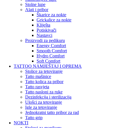
Stolne lupe
Alati i pribor
Škarice za nokte
Grickalice za nokte
Kliješta
Potiskivači
Nastavci
Proizvodi za pedikuru
Energy Comfort
Smooth Comfort
Hydro Comfort
Soft Comfort
TATTOO NAMJEŠTAJ I OPREMA
Stolice za tetoviranje
Tatto mašinice
Tatto kolica za pribor
Tatto rasvjeta
Tatto nasloni za ruke
Dezinfekcija i sterilizacija
Ulošci za tetoviranje
Igle za tetoviranje
Jednokratni tatto pribor za rad
Tatto grip
NOKTI
Stolovi za manikuru