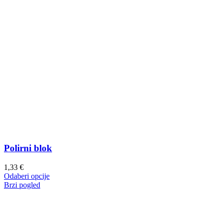
Polirni blok
1,33
€
Ovaj
Odaberi opcije
proizvod
Brzi pogled
ima
više
varijanti.
Opcije