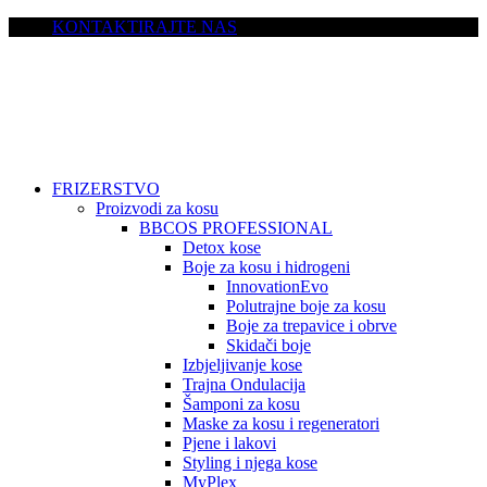
KONTAKTIRAJTE NAS
FRIZERSTVO
Proizvodi za kosu
BBCOS PROFESSIONAL
Detox kose
Boje za kosu i hidrogeni
InnovationEvo
Polutrajne boje za kosu
Boje za trepavice i obrve
Skidači boje
Izbjeljivanje kose
Trajna Ondulacija
Šamponi za kosu
Maske za kosu i regeneratori
Pjene i lakovi
Styling i njega kose
MyPlex