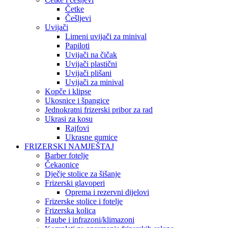
Četke
Češljevi
Uvijači
Limeni uvijači za minival
Papiloti
Uvijači na čičak
Uvijači plastični
Uvijači plišani
Uvijači za minival
Kopče i klipse
Ukosnice i špangice
Jednokratni frizerski pribor za rad
Ukrasi za kosu
Rajfovi
Ukrasne gumice
FRIZERSKI NAMJEŠTAJ
Barber fotelje
Čekaonice
Dječje stolice za šišanje
Frizerski glavoperi
Oprema i rezervni dijelovi
Frizerske stolice i fotelje
Frizerska kolica
Haube i infrazoni/klimazoni