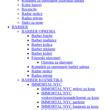
Kompleti za opremanje frizerskih salona
Kolor barovi
Recepcije
Radne stolice
Radna mjesta
Stalci za noge
BARBER
BARBER OPREMA
Barber fotelje
Barber mašinice
Barber kolica
Barber reklame
Barber koferi
Frizerski glavoperi
Oprema za glavoper
Kompleti za opremanje barber salona
Radne stolice
Radna mjesta
BARBER KOZMETIKA
IMMORTAL NYC
IMMORTAL NYC gelovi za kosu
IMMORTAL NYC
voskovi/paste/pomade/kreme za kosu
IMMORTAL NYC parfemi
IMMORTAL NYC šamponi za kosu