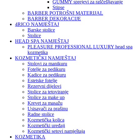
GUMMY sprejevi za raščešljavanje
Stipse
BARBER POTROŠNI MATERIJAL
BARBER DEKORACIJE
4RICO NAMJEŠTAJ
Barske stolice
Stolice
HEAD SPA NAMJEŠTAJ
PLEASURE PROFESSIONAL LUXURY head spa
kozmetika
KOZMETIČKI NAMJEŠTAJ
Stolovi za manikuru
Fotelje za pedikuru
Kadice za pedikuru
Estetske fotelje
Rezervni dijelovi
Stolice za tetoviranje
Stolice za make up
Krevet za masažu
Usisavači za prašinu
Radne stolice
Kozmetička kolica
Kozmetički uređaji
Kozmetički setovi namještaja
KOZMETIKA