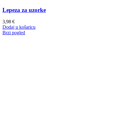
Lepeza za uzorke
3,98
€
Dodaj u košaricu
Brzi pogled