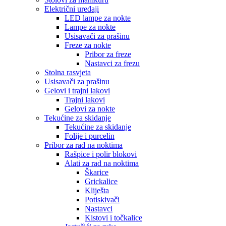
Električni uređaji
LED lampe za nokte
Lampe za nokte
Usisavači za prašinu
Freze za nokte
Pribor za freze
Nastavci za frezu
Stolna rasvjeta
Usisavači za prašinu
Gelovi i trajni lakovi
Trajni lakovi
Gelovi za nokte
Tekućine za skidanje
Tekućine za skidanje
Folije i purcelin
Pribor za rad na noktima
Rašpice i polir blokovi
Alati za rad na noktima
Škarice
Grickalice
Kliješta
Potiskivači
Nastavci
Kistovi i točkalice