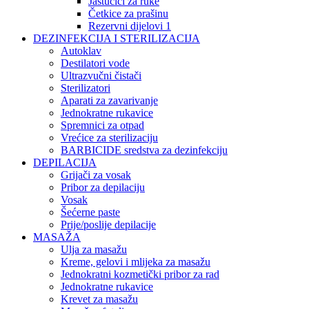
Jastučići za ruke
Četkice za prašinu
Rezervni dijelovi 1
DEZINFEKCIJA I STERILIZACIJA
Autoklav
Destilatori vode
Ultrazvučni čistači
Sterilizatori
Aparati za zavarivanje
Jednokratne rukavice
Spremnici za otpad
Vrećice za sterilizaciju
BARBICIDE sredstva za dezinfekciju
DEPILACIJA
Grijači za vosak
Pribor za depilaciju
Vosak
Šećerne paste
Prije/poslije depilacije
MASAŽA
Ulja za masažu
Kreme, gelovi i mlijeka za masažu
Jednokratni kozmetički pribor za rad
Jednokratne rukavice
Krevet za masažu