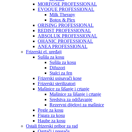
MORFOSE PROFESSIONAL
EVOQUE PROFESSIONAL
Milk Therapy
Botox & Plex
ORISING PROFESSIONAL
REDIST PROFESSIONAL
ABSOLUK PROFESSIONAL
OHANIC PROFESSIONAL
ANEA PROFESSIONAL
Frizerski el. uređaji
Sušila za kosu
Sušila za kosu
Difuzori
Stalci za fen
Frizerski usisavači kose
Frizerski sterilizatori
Mašinice za šišanje i crtanje
Mašinice za šišanje i crtanje
Sredstva za održavanje
Rezervni dijelovi za mašinice
Pegle za kosu
Figara za kosu
Haube za kosu
Ostali frizerski pribor za rad
Ogrtači i pregače