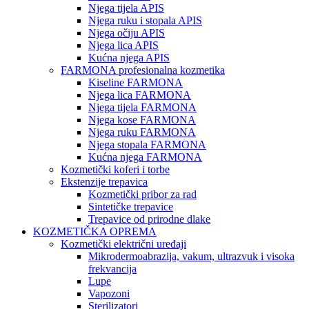
Njega tijela APIS
Njega ruku i stopala APIS
Njega očiju APIS
Njega lica APIS
Kućna njega APIS
FARMONA profesionalna kozmetika
Kiseline FARMONA
Njega lica FARMONA
Njega tijela FARMONA
Njega kose FARMONA
Njega ruku FARMONA
Njega stopala FARMONA
Kućna njega FARMONA
Kozmetički koferi i torbe
Ekstenzije trepavica
Kozmetički pribor za rad
Sintetičke trepavice
Trepavice od prirodne dlake
KOZMETIČKA OPREMA
Kozmetički električni uređaji
Mikrodermoabrazija, vakum, ultrazvuk i visoka
frekvancija
Lupe
Vapozoni
Sterilizatori