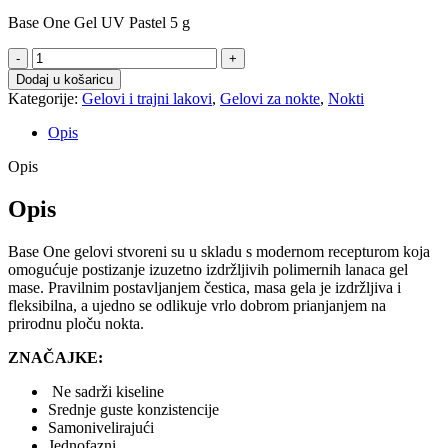
Base One Gel UV Pastel 5 g
UV
Gel
Dodaj u košaricu
Pastel
Kategorije:
Gelovi i trajni lakovi
,
Gelovi za nokte
,
Nokti
Pink
količina
Opis
Opis
Opis
Base One gelovi stvoreni su u skladu s modernom recepturom koja
omogućuje postizanje izuzetno izdržljivih polimernih lanaca gel
mase. Pravilnim postavljanjem čestica, masa gela je izdržljiva i
fleksibilna, a ujedno se odlikuje vrlo dobrom prianjanjem na
prirodnu ploču nokta.
ZNAČAJKE:
Ne sadrži kiseline
Srednje guste konzistencije
Samonivelirajući
Jednofazni