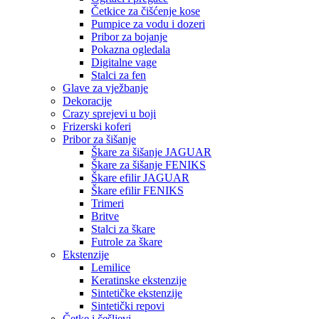
Četkice za čišćenje kose
Pumpice za vodu i dozeri
Pribor za bojanje
Pokazna ogledala
Digitalne vage
Stalci za fen
Glave za vježbanje
Dekoracije
Crazy sprejevi u boji
Frizerski koferi
Pribor za šišanje
Škare za šišanje JAGUAR
Škare za šišanje FENIKS
Škare efilir JAGUAR
Škare efilir FENIKS
Trimeri
Britve
Stalci za škare
Futrole za škare
Ekstenzije
Lemilice
Keratinske ekstenzije
Sintetičke ekstenzije
Sintetički repovi
Četke i češljevi