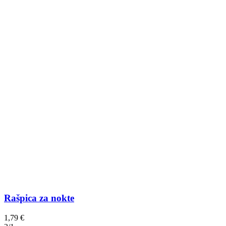
Rašpica za nokte
1,79
€