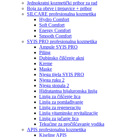
Jednokratni kozmetički pribor za rad
Boja za obrve i trepavice + pribor
SILCARE profesionalna kozmetika
Hydro Comfort
Soft Comfort
Energy Comfort
Smooth Comfort
SYIS PRO profesionalna kozmetika
Ampule SYIS PRO
Piling
Dubinsko čišćenje akni
Kreme
Maske
Njega tijela SYIS PRO
Njega ruku 2
Njega stopala 2
Hidratantna hijaluronska linija
Linija za čišćenje lica
Linija za pomlađivanje
Linija za regeneraciju
Linija vitaminske revitalizacije
Linija za jačanje lica
Tekućine za pročišćavanje vodika
APIS profesionalna kozmetika
Kiseline APIS