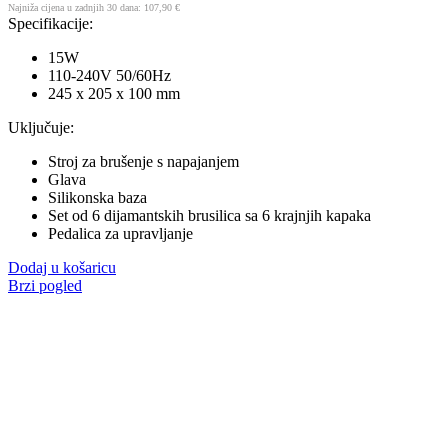
Najniža cijena u zadnjih 30 dana:
107,90
€
Specifikacije:
15W
110-240V 50/60Hz
245 x 205 x 100 mm
Uključuje:
Stroj za brušenje s napajanjem
Glava
Silikonska baza
Set od 6 dijamantskih brusilica sa 6 krajnjih kapaka
Pedalica za upravljanje
Dodaj u košaricu
Brzi pogled