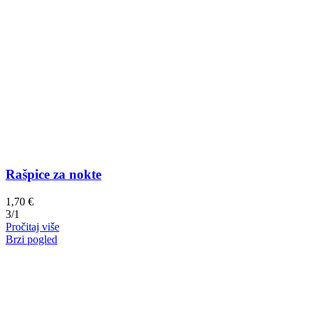
Rašpice za nokte
1,70
€
3/1
Pročitaj više
Brzi pogled