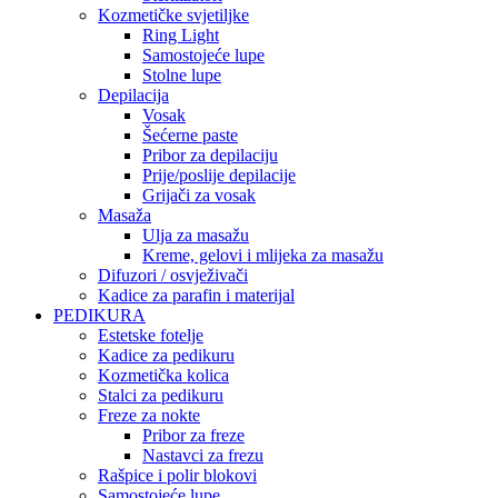
Kozmetičke svjetiljke
Ring Light
Samostojeće lupe
Stolne lupe
Depilacija
Vosak
Šećerne paste
Pribor za depilaciju
Prije/poslije depilacije
Grijači za vosak
Masaža
Ulja za masažu
Kreme, gelovi i mlijeka za masažu
Difuzori / osvježivači
Kadice za parafin i materijal
PEDIKURA
Estetske fotelje
Kadice za pedikuru
Kozmetička kolica
Stalci za pedikuru
Freze za nokte
Pribor za freze
Nastavci za frezu
Rašpice i polir blokovi
Samostojeće lupe