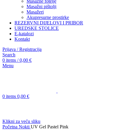
Masažne fotelje
Masažni pištolji
Masažeri
Akupresurne prostirke
REZERVNI DIJELOVI I PRIBOR
UREDSKE STOLICE
E-katalozi
Kontakt
Prijava / Registracija
Search
0
items
/
0,00
€
Menu
0
items
0,00
€
Klikni za veću sliku
Početna
Nokti
UV Gel Pastel Pink