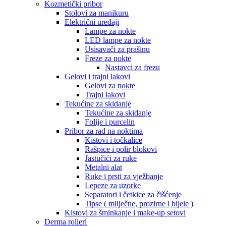
Kozmetički pribor
Stolovi za manikuru
Električni uređaji
Lampe za nokte
LED lampe za nokte
Usisavači za prašinu
Freze za nokte
Nastavci za frezu
Gelovi i trajni lakovi
Gelovi za nokte
Trajni lakovi
Tekućine za skidanje
Tekućine za skidanje
Folije i purcelin
Pribor za rad na noktima
Kistovi i točkalice
Rašpice i polir blokovi
Jastučići za ruke
Metalni alat
Ruke i prsti za vježbanje
Lepeze za uzorke
Separatori i četkice za čišćenje
Tipse ( mliječne, prozirne i bijele )
Kistovi za šminkanje i make-up setovi
Derma rolleri