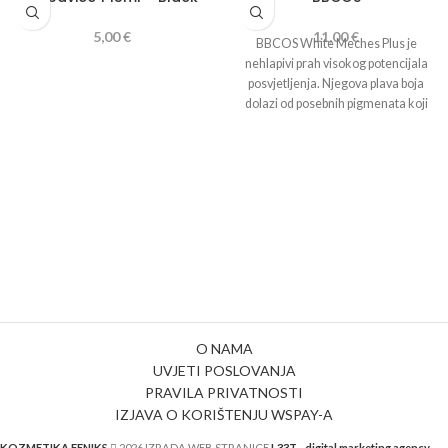
5,00
€
11,00
€
BBCOS White Meches Plus je
nehlapivi prah visokog potencijala
posvjetljenja. Njegova plava boja
dolazi od posebnih pigmenata koji
služe za
suzbijanje žute /
narančaste boje
koja nastaje u
uobičajenom postupku uklanjanja
boja.
Može se postići 7 različitih
stupnjeva posvjetljenja.
O NAMA
UVJETI POSLOVANJA
PRAVILA PRIVATNOSTI
IZJAVA O KORIŠTENJU WSPAY-A
KOZMETIKA FENIKS
2026 IZRADA WEB STRANICE
L33T - digital marketing agency