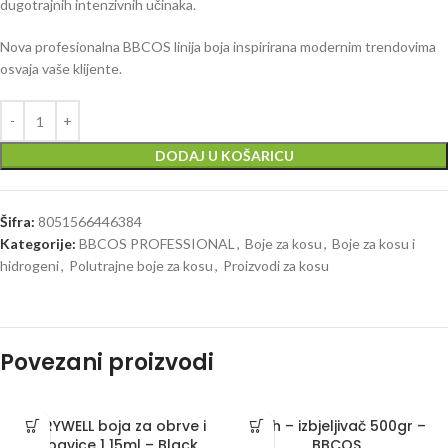
dugotrajnih intenzivnih učinaka.
Nova profesionalna BBCOS linija boja inspirirana modernim trendovima
osvaja vaše klijente.
DODAJ U KOŠARICU
Šifra:
8051566446384
Kategorije:
BBCOS PROFESSIONAL
,
Boje za kosu
,
Boje za kosu i
hidrogeni
,
Polutrajne boje za kosu
,
Proizvodi za kosu
Povezani proizvodi
BERRYWELL boja za obrve i
Blajh – izbjeljivač 500gr –
trepavice 1 15ml – Black
BBCOS