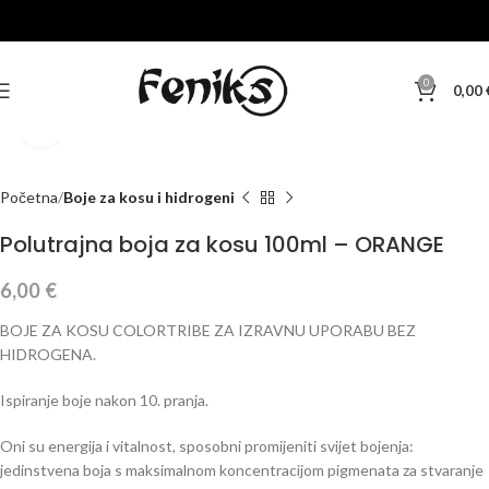
0
0,00
Klikni za veću sliku
Početna
Boje za kosu i hidrogeni
Polutrajna boja za kosu 100ml – ORANGE
6,00
€
BOJE ZA KOSU COLORTRIBE ZA IZRAVNU UPORABU BEZ
HIDROGENA.
Ispiranje boje nakon 10. pranja.
Oni su energija i vitalnost, sposobni promijeniti svijet bojenja:
jedinstvena boja s maksimalnom koncentracijom pigmenata za stvaranje