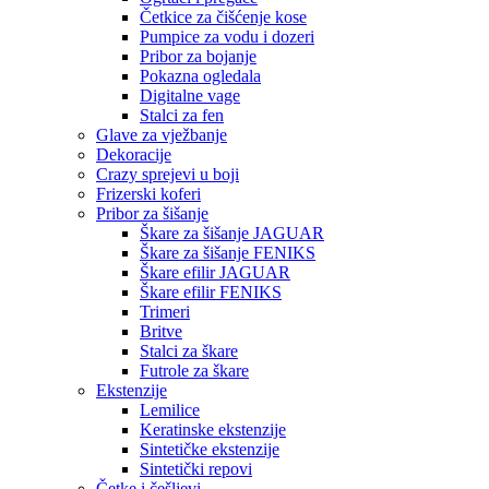
Četkice za čišćenje kose
Pumpice za vodu i dozeri
Pribor za bojanje
Pokazna ogledala
Digitalne vage
Stalci za fen
Glave za vježbanje
Dekoracije
Crazy sprejevi u boji
Frizerski koferi
Pribor za šišanje
Škare za šišanje JAGUAR
Škare za šišanje FENIKS
Škare efilir JAGUAR
Škare efilir FENIKS
Trimeri
Britve
Stalci za škare
Futrole za škare
Ekstenzije
Lemilice
Keratinske ekstenzije
Sintetičke ekstenzije
Sintetički repovi
Četke i češljevi