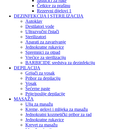
Jastučići za ruke
Četkice za prašinu
Rezervni dijelovi 1
DEZINFEKCIJA I STERILIZACIJA
Autoklav
Destilatori vode
Ultrazvučni čistači
Sterilizatori
Aparati za zavarivanje
Jednokratne rukavice
Spremnici za otpad
Vrećice za sterilizaciju
BARBICIDE sredstva za dezinfekciju
DEPILACIJA
Grijači za vosak
Pribor za depilaciju
Vosak
Šećerne paste
Prije/poslije depilacije
MASAŽA
Ulja za masažu
Kreme, gelovi i mlijeka za masažu
Jednokratni kozmetički pribor za rad
Jednokratne rukavice
Krevet za masažu