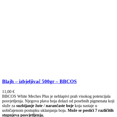
Blajh – izbjeljivač 500gr – BBCOS
11,00
€
BBCOS White Meches Plus je nehlapivi prah visokog potencijala
posvjetljenja. Njegova plava boja dolazi od posebnih pigmenata koji
služe za
suzbijanje žute / narančaste boje
koja nastaje u
uobičajenom postupku uklanjanja boja.
Može se postići 7 različitih
stupnjeva posvjetljenja.