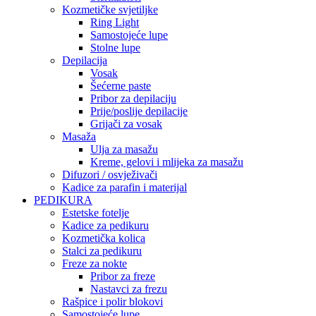
Kozmetičke svjetiljke
Ring Light
Samostojeće lupe
Stolne lupe
Depilacija
Vosak
Šećerne paste
Pribor za depilaciju
Prije/poslije depilacije
Grijači za vosak
Masaža
Ulja za masažu
Kreme, gelovi i mlijeka za masažu
Difuzori / osvježivači
Kadice za parafin i materijal
PEDIKURA
Estetske fotelje
Kadice za pedikuru
Kozmetička kolica
Stalci za pedikuru
Freze za nokte
Pribor za freze
Nastavci za frezu
Rašpice i polir blokovi
Samostojeće lupe