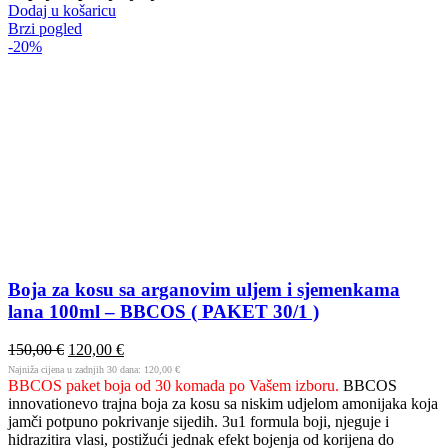
Dodaj u košaricu
Brzi pogled
-20%
Boja za kosu sa arganovim uljem i sjemenkama
lana 100ml – BBCOS ( PAKET 30/1 )
150,00
€
120,00
€
Najniža cijena u zadnjih 30 dana:
120,00
€
BBCOS paket boja od 30 komada po Vašem izboru.
BBCOS
innovationevo trajna boja za kosu sa niskim udjelom amonijaka koja
jamči potpuno pokrivanje sijedih. 3u1 formula boji, njeguje i
hidrazitira vlasi, postižući jednak efekt bojenja od korijena do