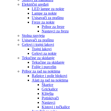
Električni uređaji
LED lampe za nokte
Lampe za nokte
Usisavači za prašinu
Freze za nokte
Pribor za freze
Nastavci za frezu
Stolna rasvjeta
Usisavači za prašinu
Gelovi i trajni lakovi
Trajni lakovi
Gelovi za nokte
Tekućine za skidanje
Tekućine za skidanje
Folije i purcelin
Pribor za rad na noktima
Rašpice i polir blokovi
Alati za rad na noktima
Škarice
Grickalice
Kliješta
Potiskivači
Nastavci
Kistovi i točkalice