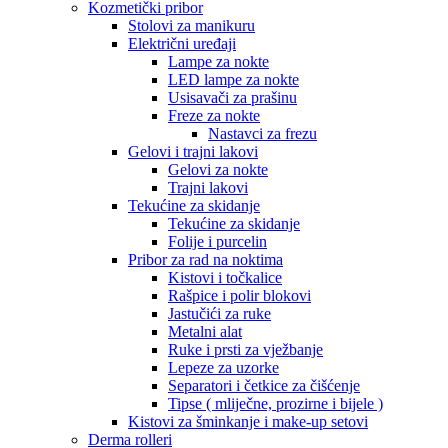
Kozmetički pribor
Stolovi za manikuru
Električni uređaji
Lampe za nokte
LED lampe za nokte
Usisavači za prašinu
Freze za nokte
Nastavci za frezu
Gelovi i trajni lakovi
Gelovi za nokte
Trajni lakovi
Tekućine za skidanje
Tekućine za skidanje
Folije i purcelin
Pribor za rad na noktima
Kistovi i točkalice
Rašpice i polir blokovi
Jastučići za ruke
Metalni alat
Ruke i prsti za vježbanje
Lepeze za uzorke
Separatori i četkice za čišćenje
Tipse ( mliječne, prozirne i bijele )
Kistovi za šminkanje i make-up setovi
Derma rolleri