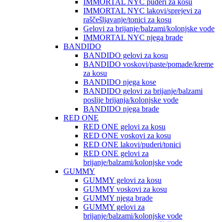
IMMORTAL NYC puderi za kosu
IMMORTAL NYC lakovi/sprejevi za
raščešljavanje/tonici za kosu
Gelovi za brijanje/balzami/kolonjske vode
IMMORTAL NYC njega brade
BANDIDO
BANDIDO gelovi za kosu
BANDIDO voskovi/paste/pomade/kreme
za kosu
BANDIDO njega kose
BANDIDO gelovi za brijanje/balzami
poslije brijanja/kolonjske vode
BANDIDO njega brade
RED ONE
RED ONE gelovi za kosu
RED ONE voskovi za kosu
RED ONE lakovi/puderi/tonici
RED ONE gelovi za
brijanje/balzami/kolonjske vode
GUMMY
GUMMY gelovi za kosu
GUMMY voskovi za kosu
GUMMY njega brade
GUMMY gelovi za
brijanje/balzami/kolonjske vode