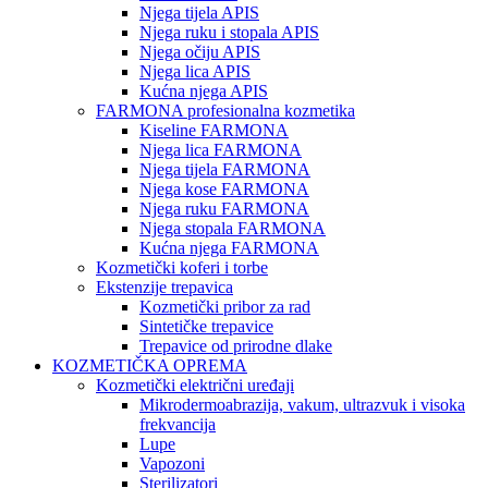
Njega tijela APIS
Njega ruku i stopala APIS
Njega očiju APIS
Njega lica APIS
Kućna njega APIS
FARMONA profesionalna kozmetika
Kiseline FARMONA
Njega lica FARMONA
Njega tijela FARMONA
Njega kose FARMONA
Njega ruku FARMONA
Njega stopala FARMONA
Kućna njega FARMONA
Kozmetički koferi i torbe
Ekstenzije trepavica
Kozmetički pribor za rad
Sintetičke trepavice
Trepavice od prirodne dlake
KOZMETIČKA OPREMA
Kozmetički električni uređaji
Mikrodermoabrazija, vakum, ultrazvuk i visoka
frekvancija
Lupe
Vapozoni
Sterilizatori