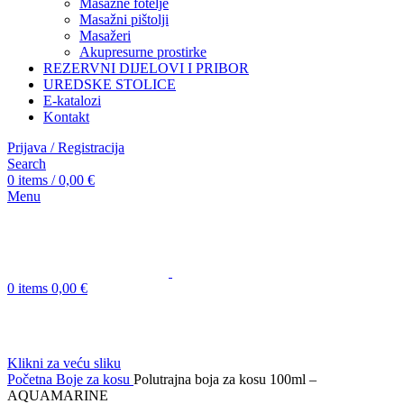
Masažne fotelje
Masažni pištolji
Masažeri
Akupresurne prostirke
REZERVNI DIJELOVI I PRIBOR
UREDSKE STOLICE
E-katalozi
Kontakt
Prijava / Registracija
Search
0
items
/
0,00
€
Menu
0
items
0,00
€
Klikni za veću sliku
Početna
Boje za kosu
Polutrajna boja za kosu 100ml –
AQUAMARINE