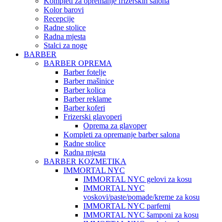
Kompleti za opremanje frizerskih salona
Kolor barovi
Recepcije
Radne stolice
Radna mjesta
Stalci za noge
BARBER
BARBER OPREMA
Barber fotelje
Barber mašinice
Barber kolica
Barber reklame
Barber koferi
Frizerski glavoperi
Oprema za glavoper
Kompleti za opremanje barber salona
Radne stolice
Radna mjesta
BARBER KOZMETIKA
IMMORTAL NYC
IMMORTAL NYC gelovi za kosu
IMMORTAL NYC
voskovi/paste/pomade/kreme za kosu
IMMORTAL NYC parfemi
IMMORTAL NYC šamponi za kosu