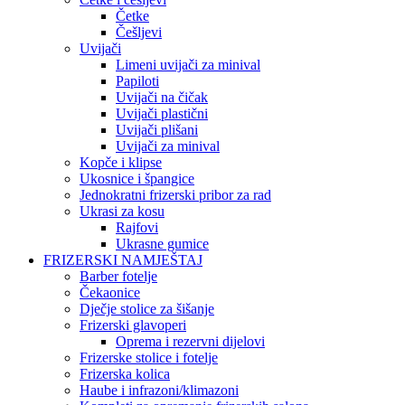
Četke
Češljevi
Uvijači
Limeni uvijači za minival
Papiloti
Uvijači na čičak
Uvijači plastični
Uvijači plišani
Uvijači za minival
Kopče i klipse
Ukosnice i špangice
Jednokratni frizerski pribor za rad
Ukrasi za kosu
Rajfovi
Ukrasne gumice
FRIZERSKI NAMJEŠTAJ
Barber fotelje
Čekaonice
Dječje stolice za šišanje
Frizerski glavoperi
Oprema i rezervni dijelovi
Frizerske stolice i fotelje
Frizerska kolica
Haube i infrazoni/klimazoni