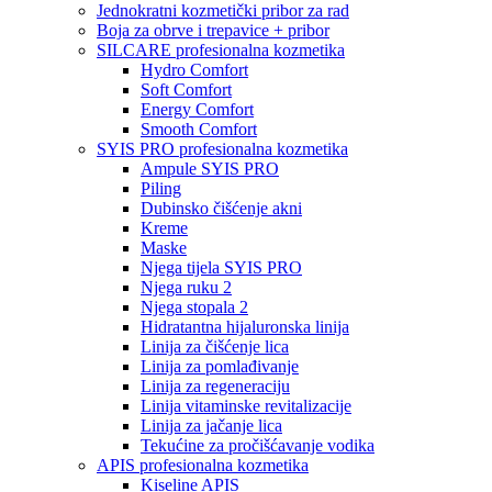
Jednokratni kozmetički pribor za rad
Boja za obrve i trepavice + pribor
SILCARE profesionalna kozmetika
Hydro Comfort
Soft Comfort
Energy Comfort
Smooth Comfort
SYIS PRO profesionalna kozmetika
Ampule SYIS PRO
Piling
Dubinsko čišćenje akni
Kreme
Maske
Njega tijela SYIS PRO
Njega ruku 2
Njega stopala 2
Hidratantna hijaluronska linija
Linija za čišćenje lica
Linija za pomlađivanje
Linija za regeneraciju
Linija vitaminske revitalizacije
Linija za jačanje lica
Tekućine za pročišćavanje vodika
APIS profesionalna kozmetika
Kiseline APIS