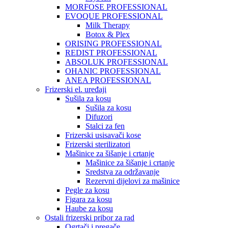
MORFOSE PROFESSIONAL
EVOQUE PROFESSIONAL
Milk Therapy
Botox & Plex
ORISING PROFESSIONAL
REDIST PROFESSIONAL
ABSOLUK PROFESSIONAL
OHANIC PROFESSIONAL
ANEA PROFESSIONAL
Frizerski el. uređaji
Sušila za kosu
Sušila za kosu
Difuzori
Stalci za fen
Frizerski usisavači kose
Frizerski sterilizatori
Mašinice za šišanje i crtanje
Mašinice za šišanje i crtanje
Sredstva za održavanje
Rezervni dijelovi za mašinice
Pegle za kosu
Figara za kosu
Haube za kosu
Ostali frizerski pribor za rad
Ogrtači i pregače