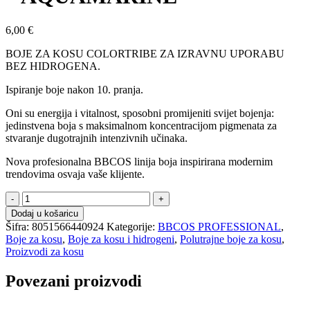
6,00
€
BOJE ZA KOSU COLORTRIBE ZA IZRAVNU UPORABU
BEZ HIDROGENA.
Ispiranje boje nakon 10. pranja.
Oni su energija i vitalnost, sposobni promijeniti svijet bojenja:
jedinstvena boja s maksimalnom koncentracijom pigmenata za
stvaranje dugotrajnih intenzivnih učinaka.
Nova profesionalna BBCOS linija boja inspirirana modernim
trendovima osvaja vaše klijente.
Polutrajna
boja
Dodaj u košaricu
za
Šifra:
8051566440924
Kategorije:
BBCOS PROFESSIONAL
,
kosu
Boje za kosu
,
Boje za kosu i hidrogeni
,
Polutrajne boje za kosu
,
100ml
Proizvodi za kosu
–
AQUAMARINE
Povezani proizvodi
količina