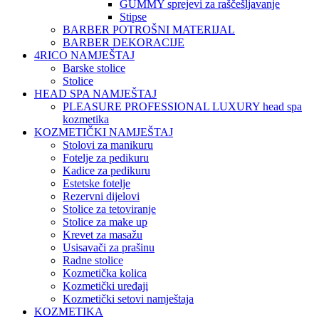
GUMMY sprejevi za raščešljavanje
Stipse
BARBER POTROŠNI MATERIJAL
BARBER DEKORACIJE
4RICO NAMJEŠTAJ
Barske stolice
Stolice
HEAD SPA NAMJEŠTAJ
PLEASURE PROFESSIONAL LUXURY head spa
kozmetika
KOZMETIČKI NAMJEŠTAJ
Stolovi za manikuru
Fotelje za pedikuru
Kadice za pedikuru
Estetske fotelje
Rezervni dijelovi
Stolice za tetoviranje
Stolice za make up
Krevet za masažu
Usisavači za prašinu
Radne stolice
Kozmetička kolica
Kozmetički uređaji
Kozmetički setovi namještaja
KOZMETIKA