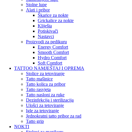
Stolne lupe
Alati i pribor
Škarice za nokte
Grickalice za nokte
Kliješta
Potiskivači
Nastavci
Proizvodi za pedikuru
Energy Comfort
Smooth Comfort
Hydro Comfort
Soft Comfort
TATTOO NAMJEŠTAJ I OPREMA
Stolice za tetoviranje
Tatto mašinice
Tatto kolica za pribor
Tatto rasvjeta
Tatto nasloni za ruke
Dezinfekcija i sterilizacija
Ulošci za tetoviranje
Igle za tetoviranje
Jednokratni tatto pribor za rad
Tatto grip
NOKTI
Stolovi za manikuru