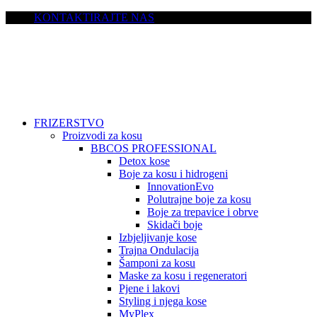
KONTAKTIRAJTE NAS
FRIZERSTVO
Proizvodi za kosu
BBCOS PROFESSIONAL
Detox kose
Boje za kosu i hidrogeni
InnovationEvo
Polutrajne boje za kosu
Boje za trepavice i obrve
Skidači boje
Izbjeljivanje kose
Trajna Ondulacija
Šamponi za kosu
Maske za kosu i regeneratori
Pjene i lakovi
Styling i njega kose
MyPlex