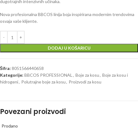
dugotrajnih intenzivnih učinaka.
Nova profesionalna BBCOS linija boja inspirirana modernim trendovima
osvaja vaše klijente.
DODAJ U KOŠARICU
Šifra:
8051566440658
Kategorije:
BBCOS PROFESSIONAL
,
Boje za kosu
,
Boje za kosu i
hidrogeni
,
Polutrajne boje za kosu
,
Proizvodi za kosu
Povezani proizvodi
Prodano