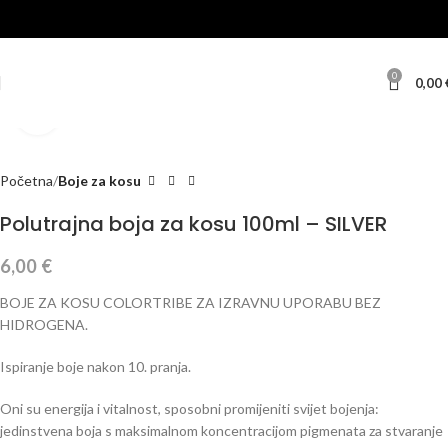
0
0,00
Klikni za veću sliku
Početna
Boje za kosu
Polutrajna boja za kosu 100ml – SILVER
6,00
€
BOJE ZA KOSU COLORTRIBE ZA IZRAVNU UPORABU BEZ
HIDROGENA.
Ispiranje boje nakon 10. pranja.
Oni su energija i vitalnost, sposobni promijeniti svijet bojenja:
jedinstvena boja s maksimalnom koncentracijom pigmenata za stvaranje