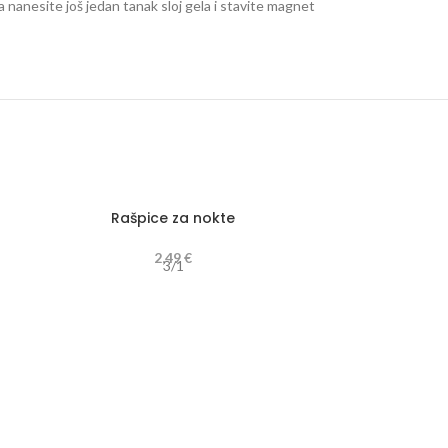
 nanesite još jedan tanak sloj gela i stavite magnet
Rašpice za nokte
2,49
€
3/1