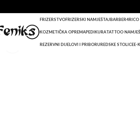
FRIZERSTVO
FRIZERSKI NAMJEŠTAJ
BARBER
4RICO
KOZMETIČKA OPREMA
PEDIKURA
TATTOO NAMJEŠ
REZERVNI DIJELOVI I PRIBOR
UREDSKE STOLICE
E-
Klikni za veću sliku