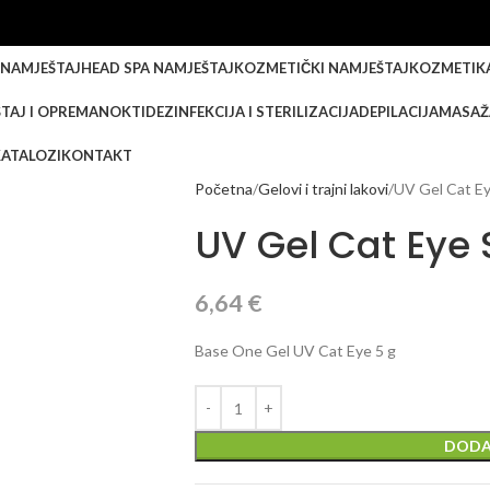
 NAMJEŠTAJ
HEAD SPA NAMJEŠTAJ
KOZMETIČKI NAMJEŠTAJ
KOZMETIK
TAJ I OPREMA
NOKTI
DEZINFEKCIJA I STERILIZACIJA
DEPILACIJA
MASAŽ
KATALOZI
KONTAKT
Početna
Gelovi i trajni lakovi
UV Gel Cat Ey
UV Gel Cat Eye 
6,64
€
Base One Gel UV Cat Eye 5 g
DODA