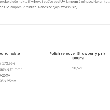
a preko ploče nokta ili vrhova i sušite pod UV lampom 2 minute. Nakon toga
od UV lampom 2 minute. Nanesite sjajni završni sloj.
pa za nokte
Polish remover Strawberry pink
1000ml
172,65
€
€
10,62
€
adnjih 30 dana:
172,65
€
fikacije:
0-250V
205 x 95mm
aruljica 12mm