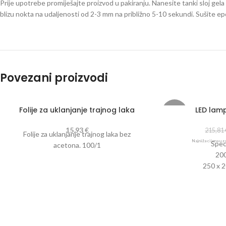
Prije upotrebe promiješajte proizvod u pakiranju. Nanesite tanki sloj gel
blizu nokta na udaljenosti od 2-3 mm na približno 5-10 sekundi. Sušite ep
Povezani proizvodi
Folije za uklanjanje trajnog laka
LED lam
-20%
15,93
€
215,81
Folije za uklanjanje trajnog laka bez
Najniža cijena u z
Speci
acetona. 100/1
20
250 x 
118 LED ž