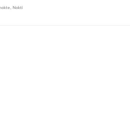
 nokte
,
Nokti