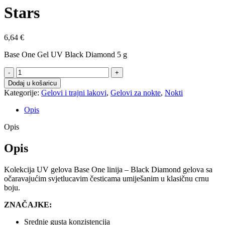
Stars
6,64
€
Base One Gel UV Black Diamond 5 g
UV
Gel
Dodaj u košaricu
Black
Kategorije:
Gelovi i trajni lakovi
,
Gelovi za nokte
,
Nokti
Diamond
Red
Opis
Stars
količina
Opis
Opis
Kolekcija UV gelova Base One linija – Black Diamond gelova sa
očaravajućim svjetlucavim česticama umiješanim u klasičnu crnu
boju.
ZNAČAJKE:
Srednje gusta konzistencija