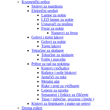
Kozmetički pribor
Stolovi za manikuru
Električni uređaji
Lampe za nokte
LED lampe za nokte
Usisavači za prašinu
Freze za nokte
Nastavci za frezu
Gelovi i trajni lakovi
Gelovi za nokte
Trajni lakovi
Tekućine za skidanje
Tekućine za skidanje
Folije i purcelin
Pribor za rad na noktima
Kistovi i točkalice
Rašpice i polir blokovi
Jastučići za ruke
Metalni alat
Ruke i prsti za vježbanje
Lepeze za uzorke
Separatori i četkice za čišćenje
Tipse ( mliječne, prozirne i bijele )
Kistovi za šminkanje i make-up setovi
Derma rolleri