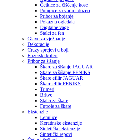
Četkice za čišćenje kose
Pumpice za vodu i dozeri
Pribor za bojanje
Pokazna ogledala
Digitalne vage
Stalci za fen
Glave za vježbanje
Dekoracije
Crazy sprejevi u boji
Frizerski koferi
Pribor za šišanje
Škare za šišanje JAGUAR
Škare za šišanje FENIKS
Škare efilir JAGUAR
Škare efilir FENIKS
Trimeri
Britve
Stalci za škare
Futrole za škare
Ekstenzije
Lemilice
Keratinske ekstenzije
Sintetičke ekstenzije
Sintetički repovi
Četke i češljevi