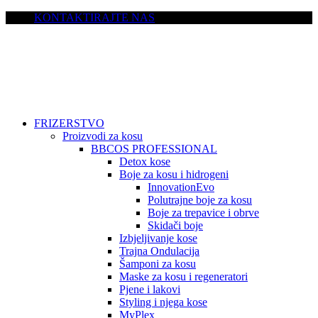
KONTAKTIRAJTE NAS
FRIZERSTVO
Proizvodi za kosu
BBCOS PROFESSIONAL
Detox kose
Boje za kosu i hidrogeni
InnovationEvo
Polutrajne boje za kosu
Boje za trepavice i obrve
Skidači boje
Izbjeljivanje kose
Trajna Ondulacija
Šamponi za kosu
Maske za kosu i regeneratori
Pjene i lakovi
Styling i njega kose
MyPlex