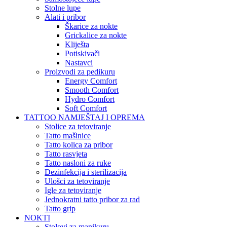
Stolne lupe
Alati i pribor
Škarice za nokte
Grickalice za nokte
Kliješta
Potiskivači
Nastavci
Proizvodi za pedikuru
Energy Comfort
Smooth Comfort
Hydro Comfort
Soft Comfort
TATTOO NAMJEŠTAJ I OPREMA
Stolice za tetoviranje
Tatto mašinice
Tatto kolica za pribor
Tatto rasvjeta
Tatto nasloni za ruke
Dezinfekcija i sterilizacija
Ulošci za tetoviranje
Igle za tetoviranje
Jednokratni tatto pribor za rad
Tatto grip
NOKTI
Stolovi za manikuru