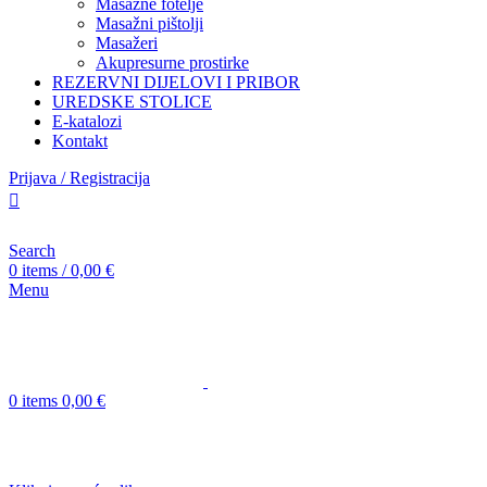
Masažne fotelje
Masažni pištolji
Masažeri
Akupresurne prostirke
REZERVNI DIJELOVI I PRIBOR
UREDSKE STOLICE
E-katalozi
Kontakt
Prijava / Registracija
Search
0
items
/
0,00
€
Menu
0
items
0,00
€