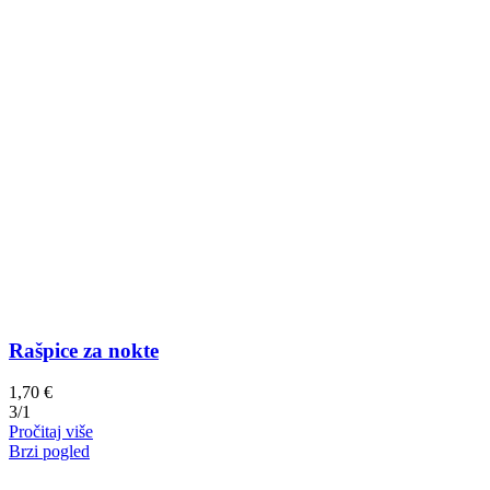
Rašpice za nokte
1,70
€
3/1
Pročitaj više
Brzi pogled