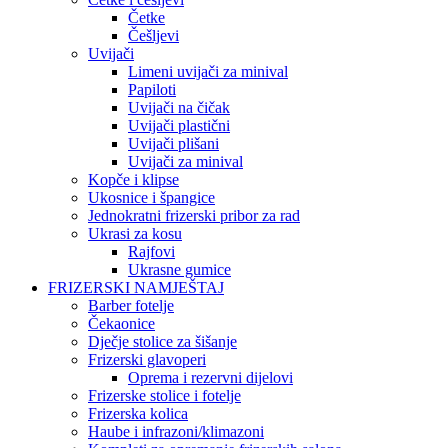
Četke
Češljevi
Uvijači
Limeni uvijači za minival
Papiloti
Uvijači na čičak
Uvijači plastični
Uvijači plišani
Uvijači za minival
Kopče i klipse
Ukosnice i špangice
Jednokratni frizerski pribor za rad
Ukrasi za kosu
Rajfovi
Ukrasne gumice
FRIZERSKI NAMJEŠTAJ
Barber fotelje
Čekaonice
Dječje stolice za šišanje
Frizerski glavoperi
Oprema i rezervni dijelovi
Frizerske stolice i fotelje
Frizerska kolica
Haube i infrazoni/klimazoni