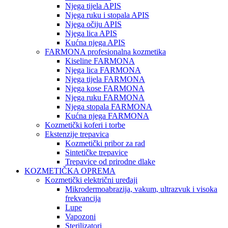
Njega tijela APIS
Njega ruku i stopala APIS
Njega očiju APIS
Njega lica APIS
Kućna njega APIS
FARMONA profesionalna kozmetika
Kiseline FARMONA
Njega lica FARMONA
Njega tijela FARMONA
Njega kose FARMONA
Njega ruku FARMONA
Njega stopala FARMONA
Kućna njega FARMONA
Kozmetički koferi i torbe
Ekstenzije trepavica
Kozmetički pribor za rad
Sintetičke trepavice
Trepavice od prirodne dlake
KOZMETIČKA OPREMA
Kozmetički električni uređaji
Mikrodermoabrazija, vakum, ultrazvuk i visoka
frekvancija
Lupe
Vapozoni
Sterilizatori