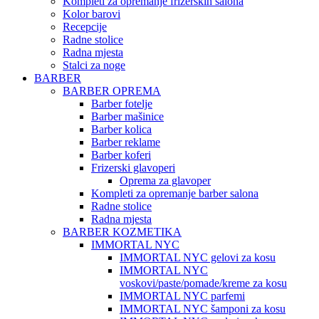
Kompleti za opremanje frizerskih salona
Kolor barovi
Recepcije
Radne stolice
Radna mjesta
Stalci za noge
BARBER
BARBER OPREMA
Barber fotelje
Barber mašinice
Barber kolica
Barber reklame
Barber koferi
Frizerski glavoperi
Oprema za glavoper
Kompleti za opremanje barber salona
Radne stolice
Radna mjesta
BARBER KOZMETIKA
IMMORTAL NYC
IMMORTAL NYC gelovi za kosu
IMMORTAL NYC
voskovi/paste/pomade/kreme za kosu
IMMORTAL NYC parfemi
IMMORTAL NYC šamponi za kosu