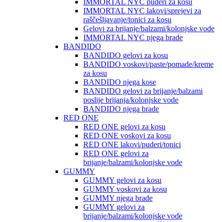
IMMORTAL NYC puderi za kosu
IMMORTAL NYC lakovi/sprejevi za
raščešljavanje/tonici za kosu
Gelovi za brijanje/balzami/kolonjske vode
IMMORTAL NYC njega brade
BANDIDO
BANDIDO gelovi za kosu
BANDIDO voskovi/paste/pomade/kreme
za kosu
BANDIDO njega kose
BANDIDO gelovi za brijanje/balzami
poslije brijanja/kolonjske vode
BANDIDO njega brade
RED ONE
RED ONE gelovi za kosu
RED ONE voskovi za kosu
RED ONE lakovi/puderi/tonici
RED ONE gelovi za
brijanje/balzami/kolonjske vode
GUMMY
GUMMY gelovi za kosu
GUMMY voskovi za kosu
GUMMY njega brade
GUMMY gelovi za
brijanje/balzami/kolonjske vode