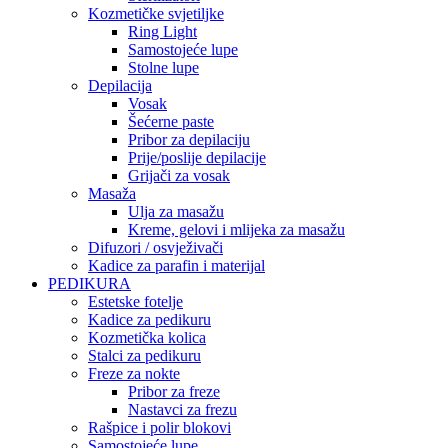
Kozmetičke svjetiljke
Ring Light
Samostojeće lupe
Stolne lupe
Depilacija
Vosak
Šećerne paste
Pribor za depilaciju
Prije/poslije depilacije
Grijači za vosak
Masaža
Ulja za masažu
Kreme, gelovi i mlijeka za masažu
Difuzori / osvježivači
Kadice za parafin i materijal
PEDIKURA
Estetske fotelje
Kadice za pedikuru
Kozmetička kolica
Stalci za pedikuru
Freze za nokte
Pribor za freze
Nastavci za frezu
Rašpice i polir blokovi
Samostojeće lupe