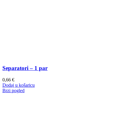
Separatori – 1 par
0,66
€
Dodaj u košaricu
Brzi pogled