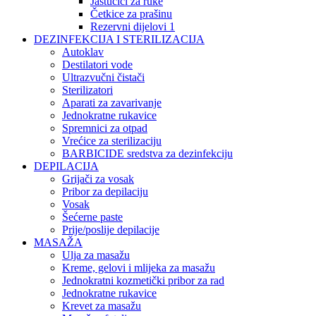
Jastučići za ruke
Četkice za prašinu
Rezervni dijelovi 1
DEZINFEKCIJA I STERILIZACIJA
Autoklav
Destilatori vode
Ultrazvučni čistači
Sterilizatori
Aparati za zavarivanje
Jednokratne rukavice
Spremnici za otpad
Vrećice za sterilizaciju
BARBICIDE sredstva za dezinfekciju
DEPILACIJA
Grijači za vosak
Pribor za depilaciju
Vosak
Šećerne paste
Prije/poslije depilacije
MASAŽA
Ulja za masažu
Kreme, gelovi i mlijeka za masažu
Jednokratni kozmetički pribor za rad
Jednokratne rukavice
Krevet za masažu