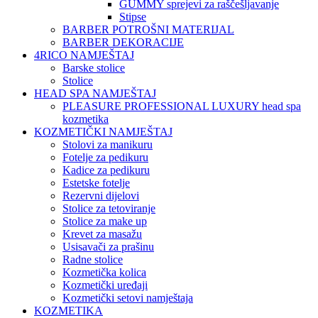
GUMMY sprejevi za raščešljavanje
Stipse
BARBER POTROŠNI MATERIJAL
BARBER DEKORACIJE
4RICO NAMJEŠTAJ
Barske stolice
Stolice
HEAD SPA NAMJEŠTAJ
PLEASURE PROFESSIONAL LUXURY head spa
kozmetika
KOZMETIČKI NAMJEŠTAJ
Stolovi za manikuru
Fotelje za pedikuru
Kadice za pedikuru
Estetske fotelje
Rezervni dijelovi
Stolice za tetoviranje
Stolice za make up
Krevet za masažu
Usisavači za prašinu
Radne stolice
Kozmetička kolica
Kozmetički uređaji
Kozmetički setovi namještaja
KOZMETIKA