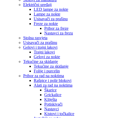
Električni uređaji
LED lampe za nokte
Lampe za nokte
Usisavači za prašinu
Freze za nokte
Pribor za freze
Nastavci za frezu
Stolna rasvjeta
Usisavači za prašinu
Gelovi i trajni lakovi
Trajni lakovi
Gelovi za nokte
Tekućine za skidanje
Tekućine za skidanje
Folije i purcelin
Pribor za rad na noktima
Rašpice i polir blokovi
Alati za rad na noktima
Škarice
Grickalice
Kliješta
Potiskivači
Nastavci
Kistovi i točkalice