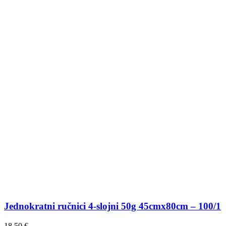
Jednokratni ručnici 4-slojni 50g 45cmx80cm – 100/1
18,50
€