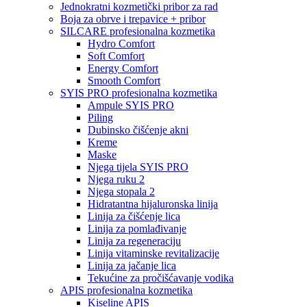
Jednokratni kozmetički pribor za rad
Boja za obrve i trepavice + pribor
SILCARE profesionalna kozmetika
Hydro Comfort
Soft Comfort
Energy Comfort
Smooth Comfort
SYIS PRO profesionalna kozmetika
Ampule SYIS PRO
Piling
Dubinsko čišćenje akni
Kreme
Maske
Njega tijela SYIS PRO
Njega ruku 2
Njega stopala 2
Hidratantna hijaluronska linija
Linija za čišćenje lica
Linija za pomlađivanje
Linija za regeneraciju
Linija vitaminske revitalizacije
Linija za jačanje lica
Tekućine za pročišćavanje vodika
APIS profesionalna kozmetika
Kiseline APIS