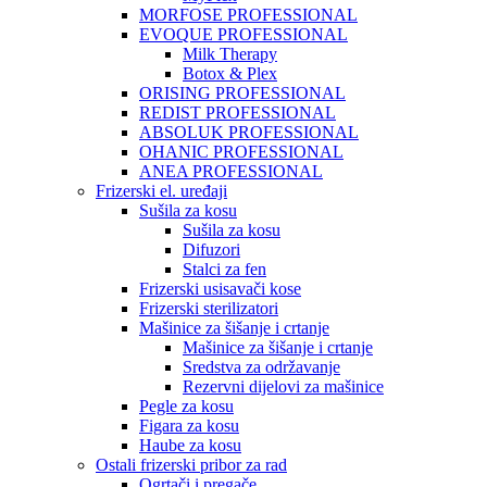
MORFOSE PROFESSIONAL
EVOQUE PROFESSIONAL
Milk Therapy
Botox & Plex
ORISING PROFESSIONAL
REDIST PROFESSIONAL
ABSOLUK PROFESSIONAL
OHANIC PROFESSIONAL
ANEA PROFESSIONAL
Frizerski el. uređaji
Sušila za kosu
Sušila za kosu
Difuzori
Stalci za fen
Frizerski usisavači kose
Frizerski sterilizatori
Mašinice za šišanje i crtanje
Mašinice za šišanje i crtanje
Sredstva za održavanje
Rezervni dijelovi za mašinice
Pegle za kosu
Figara za kosu
Haube za kosu
Ostali frizerski pribor za rad
Ogrtači i pregače