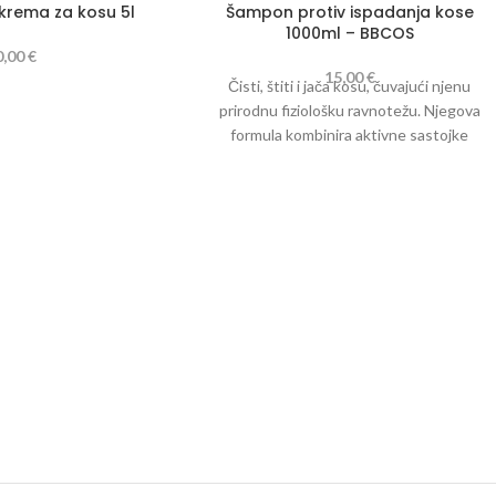
krema za kosu 5l
Šampon protiv ispadanja kose
1000ml – BBCOS
0,00
€
15,00
€
Čisti, štiti i jača kosu, čuvajući njenu
prirodnu fiziološku ravnotežu. Njegova
formula kombinira aktivne sastojke
kamilice, maline i arnike kako bi kosi vratili
snagu, zdravlje i sjaj.