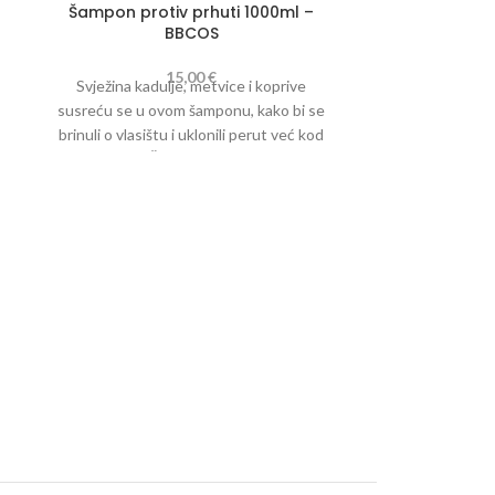
Šampon protiv prhuti 1000ml –
BBCOS
15,00
€
Svježina kadulje, metvice i koprive
susreću se u ovom šamponu, kako bi se
brinuli o vlasištu i uklonili perut već kod
prvog pranja. Česta upotreba proizvoda
može smanjiti nastanak peruti
zahvaljujući normalizirajućem i
uravnoteženom djelovanja na vlasište.
Šampon za 