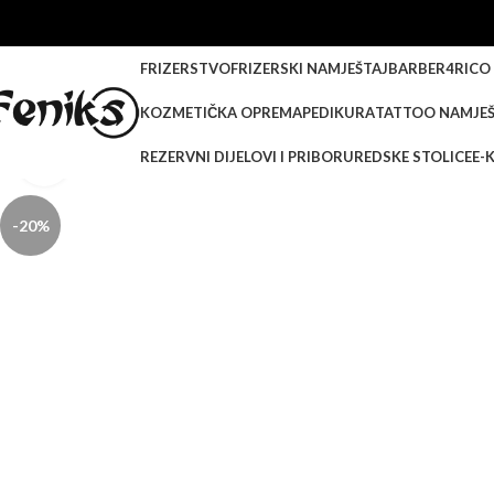
FRIZERSTVO
FRIZERSKI NAMJEŠTAJ
BARBER
4RICO
KOZMETIČKA OPREMA
PEDIKURA
TATTOO NAMJEŠ
REZERVNI DIJELOVI I PRIBOR
UREDSKE STOLICE
E-
Klikni za veću sliku
-20%