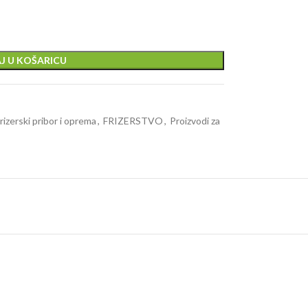
J U KOŠARICU
rizerski pribor i oprema
,
FRIZERSTVO
,
Proizvodi za