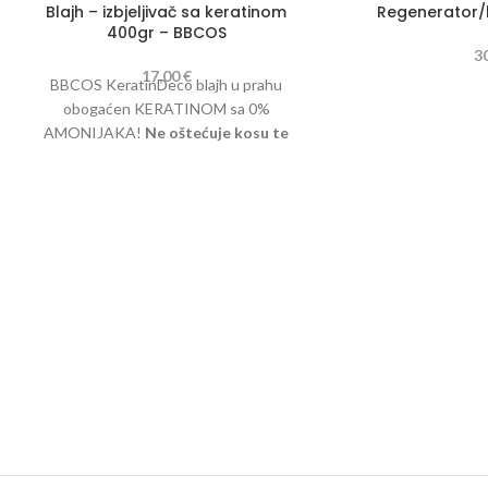
Blajh – izbjeljivač sa keratinom
Regenerator/
400gr – BBCOS
3
17,00
€
BBCOS KeratinDeco blajh u prahu
obogaćen KERATINOM sa 0%
AMONIJAKA!
Ne oštećuje kosu te
posvjetljuje vlas i do 8 tona.