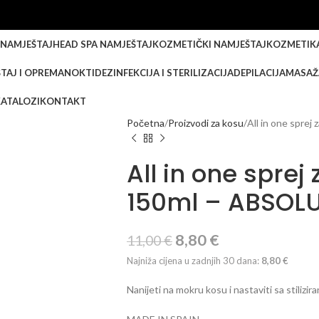
 NAMJEŠTAJ
HEAD SPA NAMJEŠTAJ
KOZMETIČKI NAMJEŠTAJ
KOZMETIK
TAJ I OPREMA
NOKTI
DEZINFEKCIJA I STERILIZACIJA
DEPILACIJA
MASAŽ
KATALOZI
KONTAKT
Početna
Proizvodi za kosu
All in one spr
All in one sprej
150ml – ABSOL
8,80
€
11,00
€
Najniža cijena u zadnjih 30 dana:
8,80
€
Nanijeti na mokru kosu i nastaviti sa stilizir