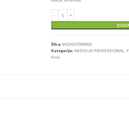
MADE IN SPAIN
DODA
Šifra:
8422037009801
Kategorije:
ABSOLUK PROFESSIONAL
,
F
kosu