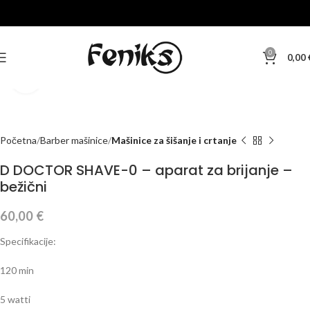
0
0,00
Klikni za veću sliku
Početna
Barber mašinice
Mašinice za šišanje i crtanje
D DOCTOR SHAVE-0 – aparat za brijanje –
bežični
60,00
€
Specifikacije:
120 min
5 watti