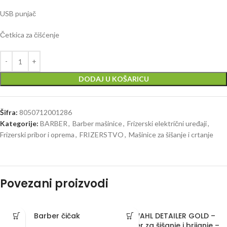
USB punjač
Četkica za čišćenje
DODAJ U KOŠARICU
Šifra:
8050712001286
Kategorije:
BARBER
,
Barber mašinice
,
Frizerski električni uređaji
,
Frizerski pribor i oprema
,
FRIZERSTVO
,
Mašinice za šišanje i crtanje
Povezani proizvodi
Barber čičak
C WAHL DETAILER GOLD –
trimer za šišanje i brijanje –