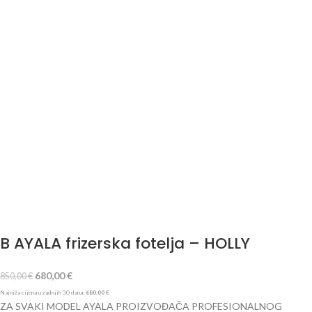
B AYALA frizerska fotelja – HOLLY
680,00
€
850,00
€
Najniža cijena u zadnjih 30 dana:
680,00
€
ZA SVAKI MODEL AYALA PROIZVOĐAČA PROFESIONALNOG