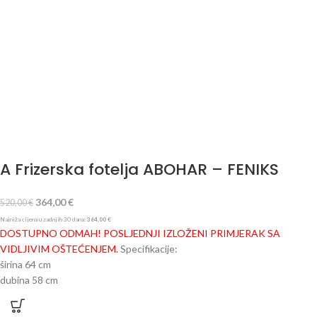
A Frizerska fotelja ABOHAR – FENIKS
364,00
€
520,00
€
Najniža cijena u zadnjih 30 dana:
364,00
€
DOSTUPNO ODMAH!
POSLJEDNJI IZLOŽENI PRIMJERAK SA
VIDLJIVIM OŠTEĆENJEM.
Specifikacije:
širina
64
cm
dubina 5
8
cm