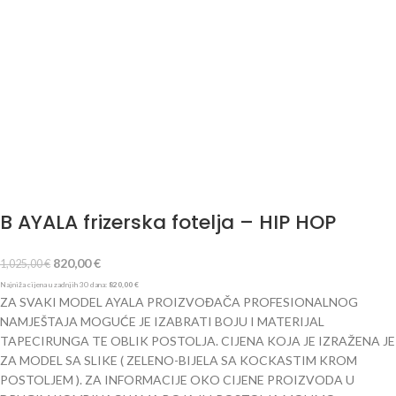
B AYALA frizerska fotelja – HIP HOP
820,00
€
1,025,00
€
Najniža cijena u zadnjih 30 dana:
820,00
€
ZA SVAKI MODEL AYALA PROIZVOĐAČA PROFESIONALNOG
NAMJEŠTAJA MOGUĆE JE IZABRATI BOJU I MATERIJAL
TAPECIRUNGA TE OBLIK POSTOLJA. CIJENA KOJA JE IZRAŽENA JE
ZA MODEL SA SLIKE ( ZELENO-BIJELA SA KOCKASTIM KROM
POSTOLJEM ). ZA INFORMACIJE OKO CIJENE PROIZVODA U