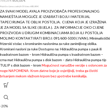
605,00
€
756,25
€
Najniža cijena u zadnjih 30 dana:
605,00
€
ZA SVAKI MODEL AYALA PROIZVOĐAČA PROFESIONALNOG
NAMJEŠTAJA MOGUĆE JE IZABRATI BOJU I MATERIJAL
TAPECIRUNGA TE OBLIK POSTOLJA.
CIJENA KOJA JE IZRAŽENA
JE ZA MODEL SA SLIKE ( BIJELA ).
ZA INFORMACIJE OKO CIJENE
PROIZVODA U DRUGIM KOMBINACIJAMA BOJA ILI POSTOLJA
MOLIMO KONTAKTIRATI BROJ: 091/600-5030 ( IVAN ).
Minimalistički
frizerski stolac s kromiranim naslonima za ruke zanimljivog oblika.
Kromirani nasloni za ruke
Dostupno na:
Hidraulična pumpa s pauk ili
kvadratnom bazom – krom
Hidraulična pumpa s kvadratnom bazom –
crna mat
Hidraulična pumpa s disk bazom – zlato
Hidraulična pumpa tip
TULIP s disk bazom – krom
Mogućnost narudžbe verzije s osloncem za
noge
NAPOMENA: Krom zlatne boje je osjetljiviji, treba ga čistiti
brisanjem mekom vlažnom krpom bez upotrebe kemikalija.
-20%