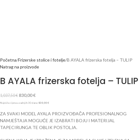
Početna
Frizerske stolice i fotelje
B AYALA frizerska fotelja – TULIP
Natrag na proizvode
B AYALA frizerska fotelja – TULIP
830,00
€
1,037,50
€
Najniža cijena u zadnjih 30 dana:
830,00
€
ZA SVAKI MODEL AYALA PROIZVOĐAČA PROFESIONALNOG
NAMJEŠTAJA MOGUĆE JE IZABRATI BOJU I MATERIJAL
TAPECIRUNGA TE OBLIK POSTOLJA.