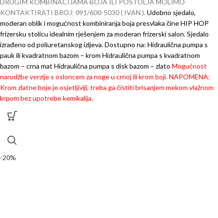
DRUGIM KOMBINACIJAMA BOJA ILI POSTOLJA MOLIMO
KONTAKTIRATI BROJ: 091/600-5030 ( IVAN ).
Udobno sjedalo,
moderan oblik i mogućnost kombiniranja boja presvlaka čine HIP HOP
frizersku stolicu idealnim rješenjem za moderan frizerski salon.
Sjedalo
izrađeno od poliuretanskog izljeva.
Dostupno na:
Hidraulična pumpa s
pauk ili kvadratnom bazom – krom
Hidraulična pumpa s kvadratnom
bazom – crna mat
Hidraulična pumpa s disk bazom – zlato
Mogućnost
narudžbe verzije s osloncem za noge u crnoj ili krom boji.
NAPOMENA:
Krom zlatne boje je osjetljiviji, treba ga čistiti brisanjem mekom vlažnom
krpom bez upotrebe kemikalija.
-20%