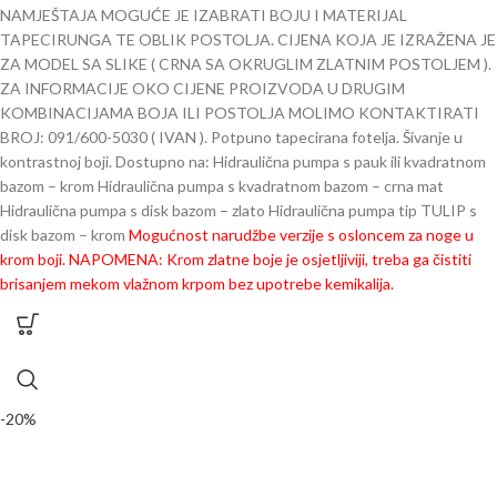
NAMJEŠTAJA MOGUĆE JE IZABRATI BOJU I MATERIJAL
TAPECIRUNGA TE OBLIK POSTOLJA. CIJENA KOJA JE IZRAŽENA JE
ZA MODEL SA SLIKE ( CRNA SA OKRUGLIM ZLATNIM POSTOLJEM ).
ZA INFORMACIJE OKO CIJENE PROIZVODA U DRUGIM
KOMBINACIJAMA BOJA ILI POSTOLJA MOLIMO KONTAKTIRATI
BROJ: 091/600-5030 ( IVAN ). Potpuno tapecirana fotelja. Šivanje u
kontrastnoj boji. Dostupno na: Hidraulična pumpa s pauk ili kvadratnom
bazom – krom Hidraulična pumpa s kvadratnom bazom – crna mat
Hidraulična pumpa s disk bazom – zlato Hidraulična pumpa tip TULIP s
disk bazom – krom
Mogućnost narudžbe verzije s osloncem za noge u
krom boji.
NAPOMENA: Krom zlatne boje je osjetljiviji, treba ga čistiti
brisanjem mekom vlažnom krpom bez upotrebe kemikalija.
-20%