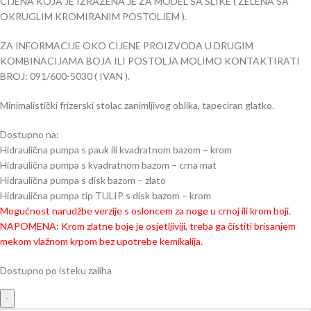
CIJENA KOJA JE IZRAŽENA JE ZA MODEL SA SLIKE ( ZELENA SA
OKRUGLIM KROMIRANIM POSTOLJEM ).
ZA INFORMACIJE OKO CIJENE PROIZVODA U DRUGIM
KOMBINACIJAMA BOJA ILI POSTOLJA MOLIMO KONTAKTIRATI
BROJ: 091/600-5030 ( IVAN ).
Minimalistički frizerski stolac zanimljivog oblika, tapeciran glatko.
Dostupno na:
Hidraulična pumpa s pauk ili kvadratnom bazom – krom
Hidraulična pumpa s kvadratnom bazom – crna mat
Hidraulična pumpa s disk bazom – zlato
Hidraulična pumpa tip TULIP s disk bazom – krom
Mogućnost narudžbe verzije s osloncem za noge u crnoj ili krom boji.
NAPOMENA: Krom zlatne boje je osjetljiviji, treba ga čistiti brisanjem
mekom vlažnom krpom bez upotrebe kemikalija.
Dostupno po isteku zaliha