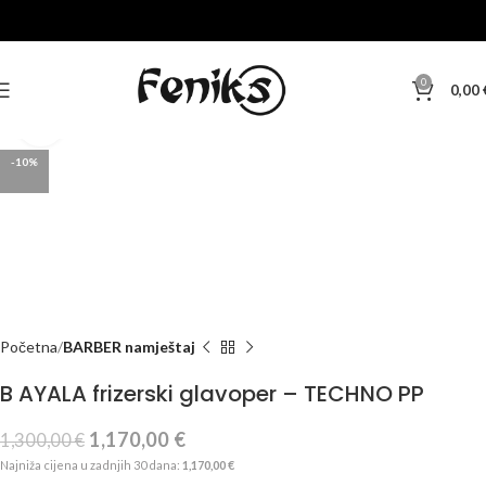
0
0,00
Klikni za veću sliku
-10%
Početna
BARBER namještaj
B AYALA frizerski glavoper – TECHNO PP
1,170,00
€
1,300,00
€
Najniža cijena u zadnjih 30 dana:
1,170,00
€