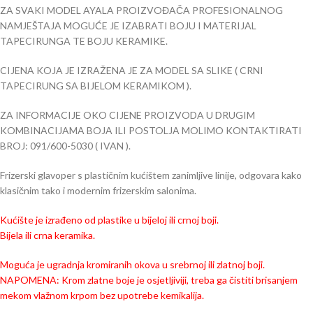
ZA SVAKI MODEL AYALA PROIZVOĐAČA PROFESIONALNOG
NAMJEŠTAJA MOGUĆE JE IZABRATI BOJU I MATERIJAL
TAPECIRUNGA TE BOJU KERAMIKE.
CIJENA KOJA JE IZRAŽENA JE ZA MODEL SA SLIKE ( CRNI
TAPECIRUNG SA BIJELOM KERAMIKOM ).
ZA INFORMACIJE OKO CIJENE PROIZVODA U DRUGIM
KOMBINACIJAMA BOJA ILI POSTOLJA MOLIMO KONTAKTIRATI
BROJ: 091/600-5030 ( IVAN ).
Frizerski glavoper s plastičnim kućištem zanimljive linije, odgovara kako
klasičnim tako i modernim frizerskim salonima.
Kućište je izrađeno od plastike u bijeloj ili crnoj boji.
Bijela ili crna keramika.
Moguća je ugradnja kromiranih okova u srebrnoj ili zlatnoj boji.
NAPOMENA: Krom zlatne boje je osjetljiviji, treba ga čistiti brisanjem
mekom vlažnom krpom bez upotrebe kemikalija.